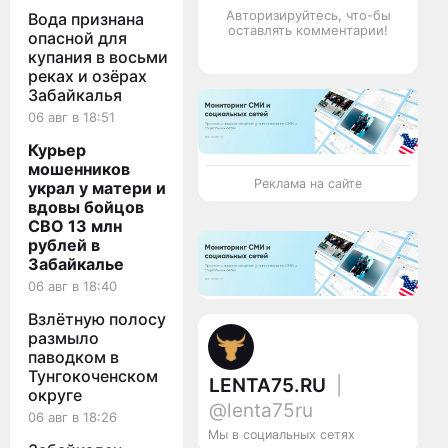
Авторизируйтесь, что-бы
Вода признана
оставлять комментарии!
опасной для
купания в восьми
реках и озёрах
Забайкалья
06 авг в 18:51
Курьер
мошенников
Реклама на сайте
украл у матери и
вдовы бойцов
СВО 13 млн
рублей в
Забайкалье
06 авг в 18:40
Взлётную полосу
размыло
паводком в
Тунгокоченском
LENTA75.RU
|
округе
@lenta75ru
06 авг в 18:26
Мы в социальных сетях