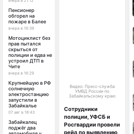
вчера в 21:12
Пенсионер
обгорел на
пожаре в Балее
вчера в 16:39
Мотоциклист без
прав пытался
скрыться от
полиции и едва не
устроил ДТП в
Чите
вчера в 16:29
Крупнейшую в РФ
Видео: Пресс-служба
солнечную
УМВД России по
электростанцию
Забайкальскому краю
запустили в
Забайкалье
Сотрудники
07 авг в 18:43
полиции, УФСБ и
Забайкалец
Росгвардии провели
поджёг два
рейд по выявлению
автомобиля у