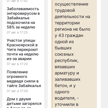
07 авг в 17:42
осуществление
Заболеваемость
трудовой
энтеровирусом в
деятельности на
Забайкалье
подскочила на
территории
58% за неделю
региона не было
07 авг в 17:25
у 43 граждан
Участок улицы
одной из
Красноярской в
бывших
Чите перекроют
почти на неделю
союзных
из-за аварии
республик,
07 авг в 17:20
вязавших
Появление
арматуру и
огромного
заливавших
медведя сняли в
бетон, и у
тайге Забайкалья
07 авг в 17:09
одного
водителя, -
Дом с двумя
детьми загорелся
уточнили в