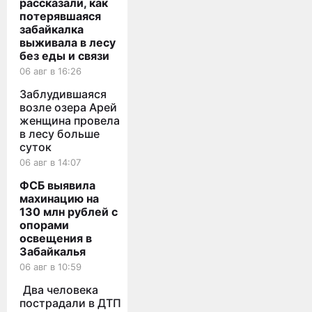
рассказали, как
потерявшаяся
забайкалка
выживала в лесу
без еды и связи
06 авг в 16:26
Заблудившаяся
возле озера Арей
женщина провела
в лесу больше
суток
06 авг в 14:07
ФСБ выявила
махинацию на
130 млн рублей с
опорами
освещения в
Забайкалья
06 авг в 10:59
Два человека
пострадали в ДТП