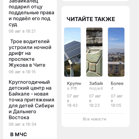
Забайкалец
подарил отцу
поддельные права
и подвёл его под
ЧИТАЙТЕ ТАКЖЕ
суд
06 авг в 18:21
Трое водителей
устроили ночной
дрифт на
проспекте
Жукова в Чите
06 авг в 18:15
Круглогодичный
Крупнейшую
Забайкалец
Более
детский центр на
в РФ
поджёг
4
солнечную
два
тысяч
Байкале - новая
07 авг
07 авг
07 авг
электростанцию
автомобиля
кв. м.
точка притяжения
в
в
в
запустили
у
исторически
для детей Сибири
18:43
18:23
18:05
в
приятеля
улиц
и Дальнего
Забайкалье
после
обновят
Востока
конфликта
в
Все новости
Чите
06 авг в 16:34
за 1,5
млрд
В МЧС
рублей