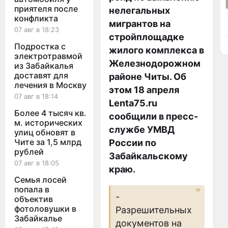
приятеля после
нелегальных
конфликта
мигрантов на
07 авг в 18:23
стройплощадке
Подростка с
жилого комплекса в
электротравмой
Железнодорожном
из Забайкалья
доставят для
районе Читы. Об
лечения в Москву
этом 18 апреля
07 авг в 18:14
Lenta75.ru
Более 4 тысяч кв.
сообщили в пресс-
м. исторических
службе УМВД
улиц обновят в
Чите за 1,5 млрд
России по
рублей
Забайкальскому
07 авг в 18:05
краю.
Семья лосей
попала в
-
объектив
фотоловушки в
Разрешительных
Забайкалье
документов на