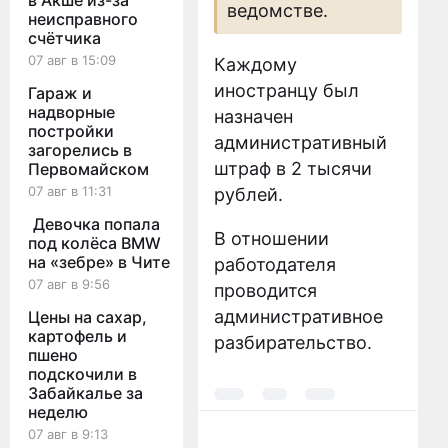
в Акше из-за
ведомстве.
неисправного
счётчика
07 авг в 15:09
Каждому
иностранцу был
Гараж и
надворные
назначен
постройки
административный
загорелись в
штраф в 2 тысячи
Первомайском
07 авг в 11:31
рублей.
Девочка попала
В отношении
под колёса BMW
на «зебре» в Чите
работодателя
07 авг в 9:56
проводится
административное
Цены на сахар,
картофель и
разбирательство.
пшено
подскочили в
Забайкалье за
неделю
07 авг в 9:13