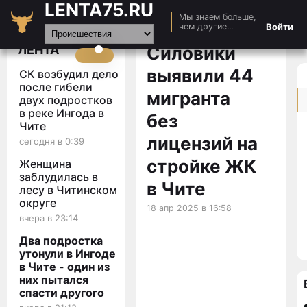
LENTA75.RU
Мы знаем больше,
Главная
Войти
чем другие...
Новости
ЛЕНТА
Силовики
Авто
выявили 44
СК возбудил дело
Видео
после гибели
мигранта
двух подростков
Статьи
в реке Ингода в
без
Чите
лицензий на
сегодня в 0:39
стройке ЖК
Женщина
заблудилась в
в Чите
лесу в Читинском
округе
18 апр 2025 в 16:58
вчера в 23:14
Два подростка
утонули в Ингоде
в Чите - один из
них пытался
спасти другого