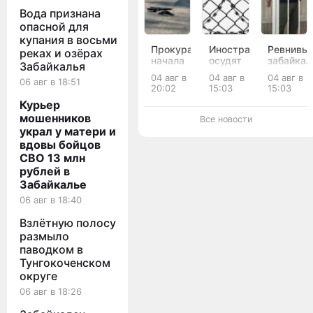
Вода признана
опасной для
купания в восьми
Прокуратура
Иностранца
Ревнивы
реках и озёрах
начала
осудят
забайкал
Забайкалья
проверку
за
убил
04 авг в
04 авг в
04 авг в
06 авг в 18:51
из-за
убийство
сожител
20:02
15:03
15:03
ДТП с
мужчины
тремя
Курьер
погибшим
ведром
ножами
мотоциклистом
в
и
мошенников
Все новости
в Чите
Забайкалье
получил
украл у матери и
14 лет
вдовы бойцов
колонии
СВО 13 млн
рублей в
Забайкалье
06 авг в 18:40
Взлётную полосу
размыло
паводком в
Тунгокоченском
округе
06 авг в 18:26