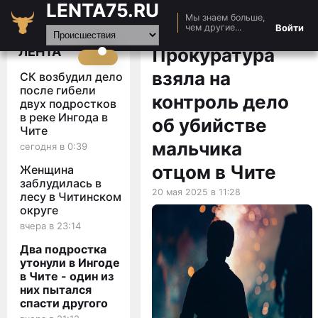
LENTA75.RU
Мы знаем больше,
Главная
Войти
чем другие...
Новости
ЛЕНТА
Прокуратура
Авто
взяла на
СК возбудил дело
Видео
после гибели
контроль дело
двух подростков
Статьи
в реке Ингода в
об убийстве
Чите
мальчика
сегодня в 0:39
отцом в Чите
Женщина
заблудилась в
20 мая 2025 в 11:28
лесу в Читинском
округе
вчера в 23:14
Два подростка
утонули в Ингоде
в Чите - один из
них пытался
спасти другого