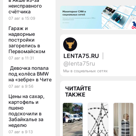
в Акше из-за
неисправного
счётчика
07 авг в 15:09
Гараж и
надворные
постройки
загорелись в
Первомайском
LENTA75.RU
|
07 авг в 11:31
@lenta75ru
Девочка попала
Мы в социальных сетях
под колёса BMW
на «зебре» в Чите
07 авг в 9:56
ЧИТАЙТЕ
ТАКЖЕ
Цены на сахар,
картофель и
пшено
подскочили в
Забайкалье за
неделю
07 авг в 9:13