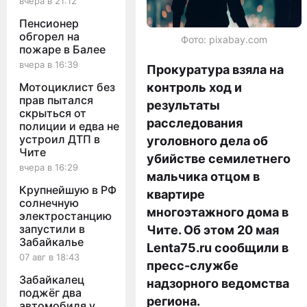
вчера в 21:12
Пенсионер
обгорел на
Фото: pixabay.com
пожаре в Балее
вчера в 16:39
Прокуратура взяла на
Мотоциклист без
контроль ход и
прав пытался
результаты
скрыться от
расследования
полиции и едва не
устроил ДТП в
уголовного дела об
Чите
убийстве семилетнего
вчера в 16:29
мальчика отцом в
Крупнейшую в РФ
квартире
солнечную
многоэтажного дома в
электростанцию
запустили в
Чите. Об этом 20 мая
Забайкалье
Lenta75.ru сообщили в
07 авг в 18:43
пресс-службе
Забайкалец
надзорного ведомства
поджёг два
региона.
автомобиля у