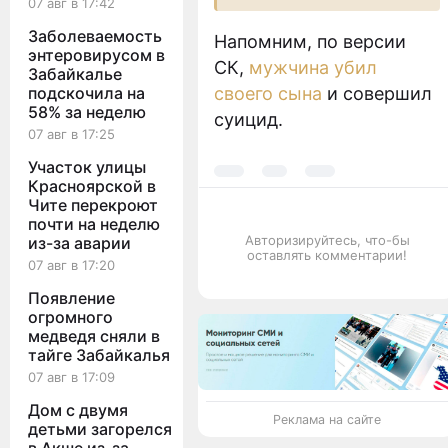
07 авг в 17:42
Заболеваемость
Напомним, по версии
энтеровирусом в
СК,
мужчина убил
Забайкалье
подскочила на
своего сына
и совершил
58% за неделю
суицид.
07 авг в 17:25
Участок улицы
Красноярской в
Чите перекроют
почти на неделю
Авторизируйтесь, что-бы
из-за аварии
оставлять комментарии!
07 авг в 17:20
Появление
огромного
медведя сняли в
тайге Забайкалья
07 авг в 17:09
Дом с двумя
Реклама на сайте
детьми загорелся