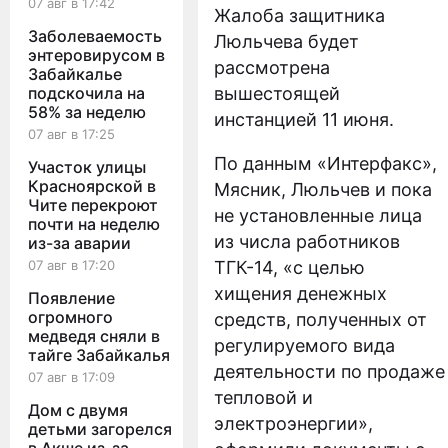
07 авг в 17:42
Жалоба защитника
Заболеваемость
Люльчева будет
энтеровирусом в
рассмотрена
Забайкалье
подскочила на
вышестоящей
58% за неделю
инстанцией 11 июня.
07 авг в 17:25
По данным «Интерфакс»,
Участок улицы
Красноярской в
Мясник, Люльчев и пока
Чите перекроют
не установленные лица
почти на неделю
из числа работников
из-за аварии
07 авг в 17:20
ТГК-14, «с целью
хищения денежных
Появление
огромного
средств, полученных от
медведя сняли в
регулируемого вида
тайге Забайкалья
деятельности по продаже
07 авг в 17:09
тепловой и
Дом с двумя
электроэнергии»,
детьми загорелся