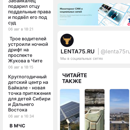
Забайкалец
подарил отцу
поддельные права
и подвёл его под
суд
06 авг в 18:21
Трое водителей
устроили ночной
дрифт на
LENTA75.RU
| @lenta75r
проспекте
Мы в социальных сетях
Жукова в Чите
06 авг в 18:15
ЧИТАЙТЕ
Круглогодичный
ТАКЖЕ
детский центр на
Байкале - новая
точка притяжения
для детей Сибири
и Дальнего
Востока
06 авг в 16:34
В МЧС