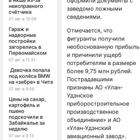
в Акше из-за
оформили документы с
неисправного
заведомо ложными
счётчика
сведениями.
07 авг в 15:09
Гараж и
Отмечается, что
надворные
фигуранты получили
постройки
необоснованную прибыль
загорелись в
Первомайском
и причинили ущерб
07 авг в 11:31
потребителям в размере
Девочка попала
более 9,75 млн рублей.
под колёса BMW
Пострадавшими
на «зебре» в Чите
признаны АО «Улан-
07 авг в 9:56
Удэнское
Цены на сахар,
приборостроительное
картофель и
пшено
производственное
подскочили в
объединение» и АО
Забайкалье за
«Улан-Удэнский
неделю
авиационный завод».
07 авг в 9:13