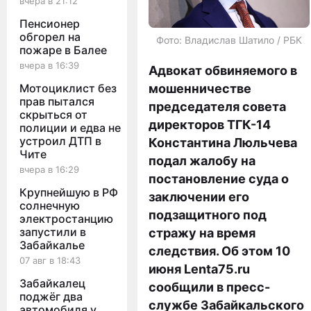
вчера в 21:12
Пенсионер
обгорел на
Фото: Владислав Шатило / РБК
пожаре в Балее
вчера в 16:39
Адвокат обвиняемого в
Мотоциклист без
мошенничестве
прав пытался
председателя совета
скрыться от
директоров ТГК-14
полиции и едва не
устроил ДТП в
Константина Люльчева
Чите
подал жалобу на
вчера в 16:29
постановление суда о
Крупнейшую в РФ
заключении его
солнечную
подзащитного под
электростанцию
запустили в
стражу на время
Забайкалье
следствия. Об этом 10
07 авг в 18:43
июня Lenta75.ru
Забайкалец
сообщили в пресс-
поджёг два
службе Забайкальского
автомобиля у