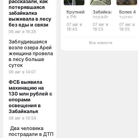
рассказали, как
потерявшаяся
Крупнейшую
Забайкалец
Более 4
забайкалка
в РФ
поджёг
тысяч
выживала в лесу
солнечную
два
кв. м.
без еды и связи
07 авг в
07 авг в
07 авг в
электростанцию
автомобиля
историч
18:43
18:23
18:05
06 авг в 16:26
запустили
у
улиц
в
приятеля
обновят
Заблудившаяся
Забайкалье
после
в Чите
Все новости
конфликта
за 1,5
возле озера Арей
млрд
женщина провела
рублей
в лесу больше
суток
06 авг в 14:07
ФСБ выявила
махинацию на
130 млн рублей с
опорами
освещения в
Забайкалья
06 авг в 10:59
Два человека
пострадали в ДТП