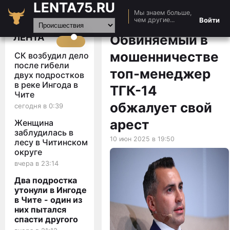
LENTA75.RU
Мы знаем больше,
Главная
Войти
чем другие...
Новости
ЛЕНТА
Обвиняемый в
Авто
мошенничестве
СК возбудил дело
Видео
после гибели
топ-менеджер
двух подростков
Статьи
в реке Ингода в
ТГК-14
Чите
обжалует свой
сегодня в 0:39
арест
Женщина
заблудилась в
10 июн 2025 в 19:50
лесу в Читинском
округе
вчера в 23:14
Два подростка
утонули в Ингоде
в Чите - один из
них пытался
спасти другого