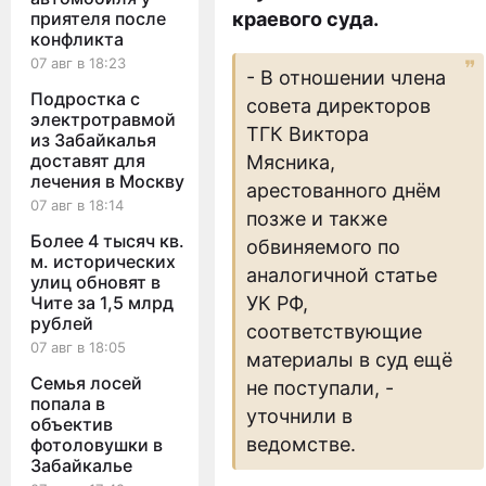
приятеля после
краевого суда.
конфликта
07 авг в 18:23
- В отношении члена
Подростка с
совета директоров
электротравмой
ТГК Виктора
из Забайкалья
доставят для
Мясника,
лечения в Москву
арестованного днём
07 авг в 18:14
позже и также
Более 4 тысяч кв.
обвиняемого по
м. исторических
аналогичной статье
улиц обновят в
Чите за 1,5 млрд
УК РФ,
рублей
соответствующие
07 авг в 18:05
материалы в суд ещё
Семья лосей
не поступали, -
попала в
уточнили в
объектив
ведомстве.
фотоловушки в
Забайкалье