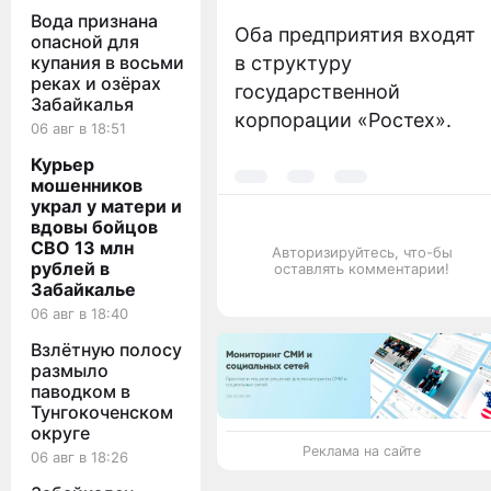
Вода признана
Оба предприятия входят
опасной для
купания в восьми
в структуру
реках и озёрах
государственной
Забайкалья
корпорации «Ростех».
06 авг в 18:51
Курьер
мошенников
украл у матери и
вдовы бойцов
СВО 13 млн
Авторизируйтесь, что-бы
рублей в
оставлять комментарии!
Забайкалье
06 авг в 18:40
Взлётную полосу
размыло
паводком в
Тунгокоченском
округе
Реклама на сайте
06 авг в 18:26