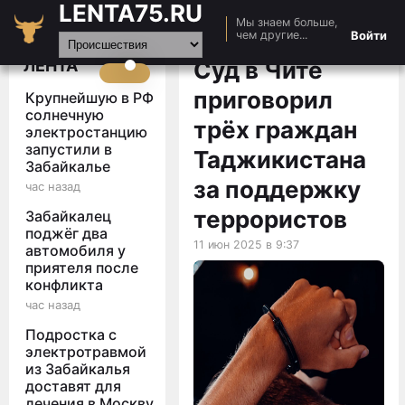
LENTA75.RU
Мы знаем больше,
Главная
Войти
чем другие...
Новости
ЛЕНТА
Суд в Чите
Авто
приговорил
Крупнейшую в РФ
Видео
солнечную
трёх граждан
электростанцию
Статьи
запустили в
Таджикистана
Забайкалье
за поддержку
час назад
террористов
Забайкалец
поджёг два
11 июн 2025 в 9:37
автомобиля у
приятеля после
конфликта
час назад
Подростка с
электротравмой
из Забайкалья
доставят для
лечения в Москву