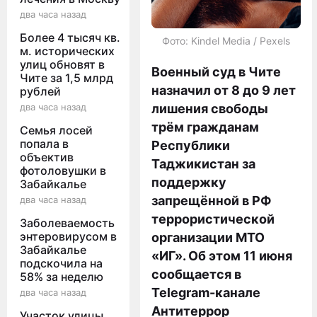
два часа назад
Более 4 тысяч кв.
Фото: Kindel Media / Pexels
м. исторических
улиц обновят в
Военный суд в Чите
Чите за 1,5 млрд
назначил от 8 до 9 лет
рублей
два часа назад
лишения свободы
трём гражданам
Семья лосей
попала в
Республики
объектив
Таджикистан за
фотоловушки в
поддержку
Забайкалье
запрещённой в РФ
два часа назад
террористической
Заболеваемость
энтеровирусом в
организации МТО
Забайкалье
«ИГ». Об этом 11 июня
подскочила на
сообщается в
58% за неделю
Telegram-канале
два часа назад
Антитеррор
Участок улицы