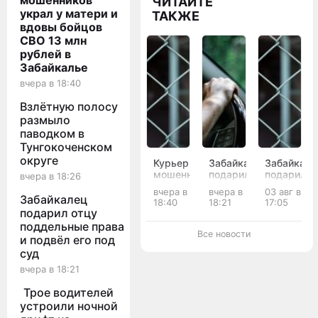
мошенников
ЧИТАЙТЕ
украл у матери и
ТАКЖЕ
вдовы бойцов
СВО 13 млн
рублей в
Забайкалье
вчера в 18:40
Взлётную полосу
размыло
паводком в
Тунгокоченском
округе
Курьер
Забайкалец
Забайкале
мошенников
подарил
подарил
вчера в 18:26
украл
отцу
наркотики
вчера в
вчера в
03 авг в
у
поддельные
родственн
Забайкалец
18:40
18:21
17:05
матери
права
и
подарил отцу
и
и
получил
поддельные права
вдовы
подвёл
11 лет
Все новости
и подвёл его под
бойцов
его под
колонии
суд
СВО 13
суд
млн
вчера в 18:21
рублей
в
Трое водителей
Забайкалье
устроили ночной