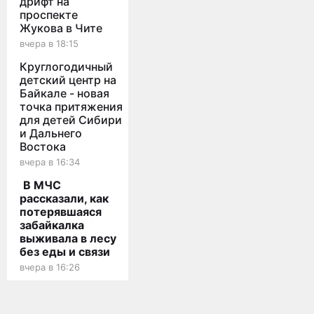
дрифт на
проспекте
Жукова в Чите
вчера в 18:15
Круглогодичный
детский центр на
Байкале - новая
точка притяжения
для детей Сибири
и Дальнего
Востока
вчера в 16:34
В МЧС
рассказали, как
потерявшаяся
забайкалка
выживала в лесу
без еды и связи
вчера в 16:26
Мы используем cookies для корректной работы сайта,
Заблудившаяся
персонализации пользователей и других целей, предусмотренных
возле озера Арей
политикой конфиденциальности