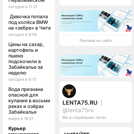
Первомайском
сегодня в 11:31
Девочка попала
под колёса BMW
на «зебре» в Чите
сегодня в 9:56
Реклама на сайте
Цены на сахар,
картофель и
пшено
подскочили в
Забайкалье за
неделю
сегодня в 9:13
Вода признана
опасной для
купания в восьми
LENTA75.RU
|
реках и озёрах
@lenta75ru
Забайкалья
Мы в социальных сетях
вчера в 18:51
Курьер