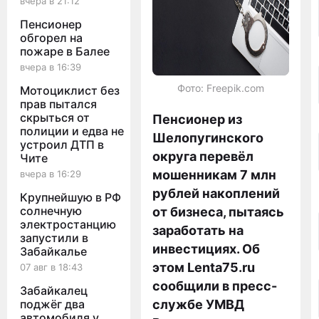
вчера в 21:12
Пенсионер
обгорел на
пожаре в Балее
вчера в 16:39
Фото: Freepik.com
Мотоциклист без
прав пытался
скрыться от
Пенсионер из
полиции и едва не
Шелопугинского
устроил ДТП в
округа перевёл
Чите
мошенникам 7 млн
вчера в 16:29
рублей накоплений
Крупнейшую в РФ
солнечную
от бизнеса, пытаясь
электростанцию
заработать на
запустили в
инвестициях. Об
Забайкалье
этом Lenta75.ru
07 авг в 18:43
сообщили в пресс-
Забайкалец
поджёг два
службе УМВД
автомобиля у