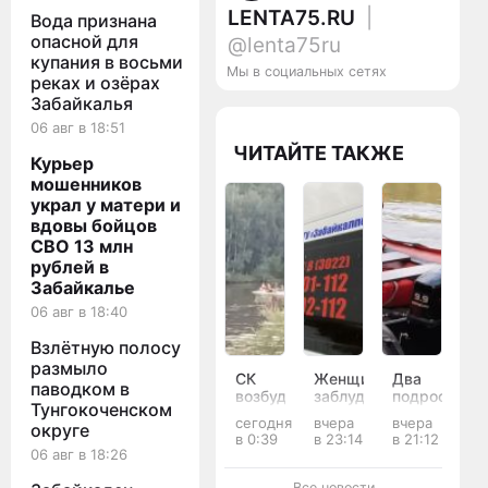
LENTA75.RU
|
Вода признана
опасной для
@lenta75ru
купания в восьми
Мы в социальных сетях
реках и озёрах
Забайкалья
06 авг в 18:51
ЧИТАЙТЕ ТАКЖЕ
Курьер
мошенников
украл у матери и
вдовы бойцов
СВО 13 млн
рублей в
Забайкалье
06 авг в 18:40
Взлётную полосу
размыло
СК
Женщина
Два
паводком в
возбудил
заблудилась
подростка
Тунгокоченском
дело
в лесу
утонули
сегодня
вчера
вчера
округе
после
в
в
в 0:39
в 23:14
в 21:12
гибели
Читинском
Ингоде
06 авг в 18:26
двух
округе
в Чите
подростков
- один
Все новости