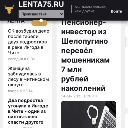
LENTA75.RU
Мы знаем больше,
Главная
Войти
чем другие...
Новости
ЛЕНТА
Пенсионер-
Авто
инвестор из
СК возбудил дело
Видео
после гибели
Шелопугино
двух подростков
Статьи
в реке Ингода в
перевёл
Чите
мошенникам
сегодня в 0:39
7 млн
Женщина
заблудилась в
рублей
лесу в Читинском
округе
накоплений
вчера в 23:14
14 сен 2025 в 20:48
Два подростка
утонули в Ингоде
в Чите - один из
них пытался
спасти другого