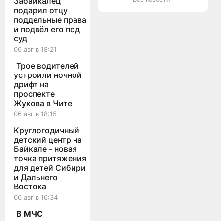
Забайкалец
в реке
из них
подарил отцу
Ингода
пытался
поддельные права
в Чите
спасти
и подвёл его под
другого
суд
06 авг в 18:21
Трое водителей
устроили ночной
дрифт на
проспекте
Жукова в Чите
06 авг в 18:15
Круглогодичный
детский центр на
Байкале - новая
точка притяжения
для детей Сибири
и Дальнего
Востока
06 авг в 16:34
В МЧС