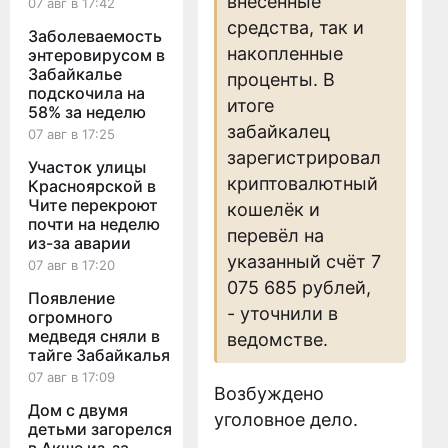
внесённые
07 авг в 17:42
средства, так и
Заболеваемость
накопленные
энтеровирусом в
Забайкалье
проценты. В
подскочила на
итоге
58% за неделю
забайкалец
07 авг в 17:25
зарегистрировал
Участок улицы
криптовалютный
Красноярской в
Чите перекроют
кошелёк и
почти на неделю
перевёл на
из-за аварии
указанный счёт 7
07 авг в 17:20
075 685 рублей,
Появление
- уточнили в
огромного
медведя сняли в
ведомстве.
тайге Забайкалья
07 авг в 17:09
Возбуждено
Дом с двумя
уголовное дело.
детьми загорелся