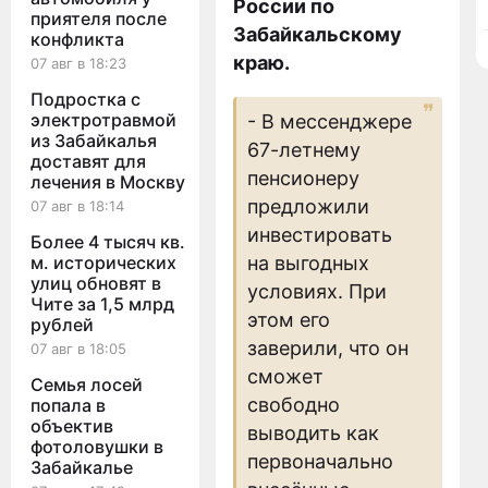
России по
приятеля после
Забайкальскому
конфликта
краю.
07 авг в 18:23
Подростка с
электротравмой
- В мессенджере
из Забайкалья
67-летнему
доставят для
пенсионеру
лечения в Москву
предложили
07 авг в 18:14
инвестировать
Более 4 тысяч кв.
м. исторических
на выгодных
улиц обновят в
условиях. При
Чите за 1,5 млрд
этом его
рублей
заверили, что он
07 авг в 18:05
сможет
Семья лосей
свободно
попала в
объектив
выводить как
фотоловушки в
первоначально
Забайкалье