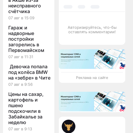
в Акше из-за
неисправного
счётчика
07 авг в 15:09
Гараж и
Авторизируйтесь, что-бы
оставлять комментарии!
надворные
постройки
загорелись в
Первомайском
07 авг в 11:31
Девочка попала
под колёса BMW
на «зебре» в Чите
Реклама на сайте
07 авг в 9:56
Цены на сахар,
картофель и
пшено
подскочили в
Забайкалье за
неделю
07 авг в 9:13