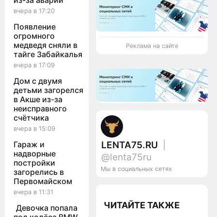
из-за аварии
вчера в 17:20
Появление
огромного
медведя сняли в
Реклама на сайте
тайге Забайкалья
вчера в 17:09
Дом с двумя
детьми загорелся
в Акше из-за
неисправного
счётчика
вчера в 15:09
Гараж и
LENTA75.RU
|
надворные
@lenta75ru
постройки
Мы в социальных сетях
загорелись в
Первомайском
вчера в 11:31
ЧИТАЙТЕ ТАКЖЕ
Девочка попала