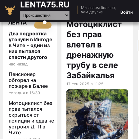
LENTA75.RU
Мы знаем больше,
Главная
Войти
чем другие...
Новости
ЛЕНТА
Мотоциклист
Авто
без прав
Два подростка
Видео
утонули в Ингоде
влетел в
в Чите - один из
Статьи
них пытался
дренажную
спасти другого
трубу в селе
час назад
Забайкалья
Пенсионер
обгорел на
17 сен 2025 в 11:25
пожаре в Балее
сегодня в 16:39
Мотоциклист без
прав пытался
скрыться от
полиции и едва не
устроил ДТП в
Чите