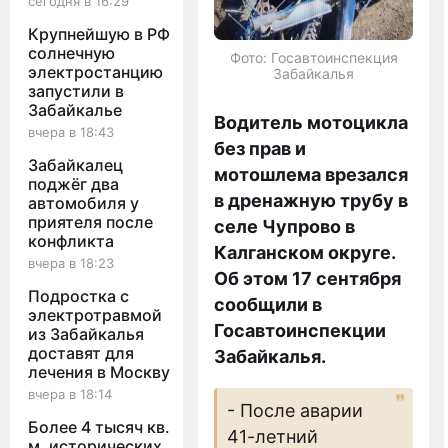
сегодня в 16:29
Крупнейшую в РФ
солнечную
Фото: Госавтоинспекция
электростанцию
Забайкалья
запустили в
Забайкалье
Водитель мотоцикла
вчера в 18:43
без прав и
Забайкалец
мотошлема врезался
поджёг два
в дренажную трубу в
автомобиля у
приятеля после
селе Чупрово в
конфликта
Калганском округе.
вчера в 18:23
Об этом 17 сентября
Подростка с
сообщили в
электротравмой
Госавтоинспекции
из Забайкалья
доставят для
Забайкалья.
лечения в Москву
вчера в 18:14
- После аварии
Более 4 тысяч кв.
41-летний
м. исторических