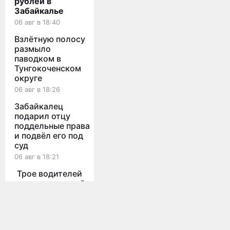
рублей в
Забайкалье
06 авг в 18:40
Взлётную полосу
размыло
паводком в
Тунгокоченском
округе
06 авг в 18:26
Забайкалец
подарил отцу
поддельные права
и подвёл его под
суд
06 авг в 18:21
Трое водителей
устроили ночной
Мы используем cookies для корректной работы сайта,
дрифт на
персонализации пользователей и других целей, предусмотренных
политикой конфиденциальности
проспекте
Жукова в Чите
Принять
Все новости
06 авг в 18:15