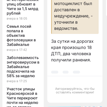
мотоциклист был
улиц обновят в
Чите за 1,5 млрд
доставлен в
рублей
медучреждение, -
вчера в 18:05
уточнили в
Семья лосей
ведомстве.
попала в
объектив
фотоловушки в
За сутки на дорогах
Забайкалье
края произошло 18
вчера в 17:42
ДТП, два человека
Заболеваемость
получили ранения.
энтеровирусом в
Забайкалье
подскочила на
58% за неделю
вчера в 17:25
Участок улицы
Авторизируйтесь, что-бы
оставлять комментарии!
Красноярской в
Чите перекроют
почти на неделю