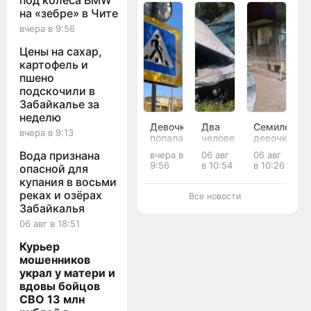
под колёса BMW
на «зебре» в Чите
вчера в 9:56
Цены на сахар,
картофель и
пшено
подскочили в
Забайкалье за
неделю
Девочка
Два
Семилетня
вчера в 9:13
попала
человека
девочка
под
пострадали
попала
Вода признана
вчера в
06 авг
06 авг
колёса
в ДТП
под
9:56
в 10:54
в 10:26
опасной для
BMW
на
колёса
купания в восьми
на
встречке
иномарки
«зебре»
в
во
реках и озёрах
Все новости
в Чите
Агинском
дворе
Забайкалья
округе
дома в
06 авг в 18:51
Чите
Курьер
мошенников
украл у матери и
вдовы бойцов
СВО 13 млн