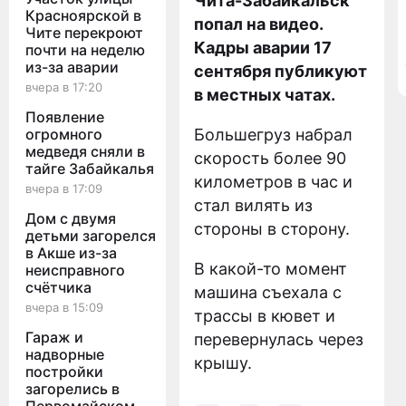
Чита-Забайкальск
Красноярской в
попал на видео.
Чите перекроют
Кадры аварии 17
почти на неделю
из-за аварии
сентября публикуют
вчера в 17:20
в местных чатах.
Появление
огромного
Большегруз набрал
медведя сняли в
скорость более 90
тайге Забайкалья
километров в час и
вчера в 17:09
стал вилять из
Дом с двумя
стороны в сторону.
детьми загорелся
в Акше из-за
В какой-то момент
неисправного
счётчика
машина съехала с
вчера в 15:09
трассы в кювет и
Гараж и
перевернулась через
надворные
крышу.
постройки
загорелись в