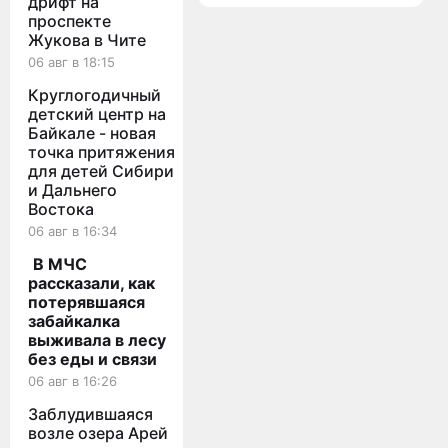
дрифт на
округе
дома
проспекте
в Чите
Жукова в Чите
06 авг в 18:15
Круглогодичный
детский центр на
Байкале - новая
точка притяжения
для детей Сибири
и Дальнего
Востока
06 авг в 16:34
В МЧС
рассказали, как
потерявшаяся
забайкалка
выживала в лесу
без еды и связи
06 авг в 16:26
Заблудившаяся
возле озера Арей