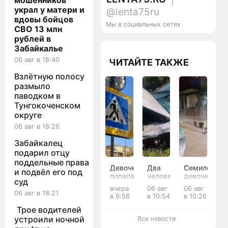
мошенников
украл у матери и
@lenta75ru
вдовы бойцов
Мы в социальных сетях
СВО 13 млн
рублей в
Забайкалье
06 авг в 18:40
ЧИТАЙТЕ ТАКЖЕ
Взлётную полосу
размыло
паводком в
Тунгокоченском
округе
06 авг в 18:26
Забайкалец
подарил отцу
поддельные права
Девочка
Два
Семилетняя
и подвёл его под
попала
человека
девочка
суд
под
пострадали
попала
вчера
06 авг
06 авг
колёса
в ДТП
под
06 авг в 18:21
в 9:56
в 10:54
в 10:26
BMW
на
колёса
на
встречке
иномарки
Трое водителей
«зебре»
в
во
устроили ночной
Все новости
в Чите
Агинском
дворе