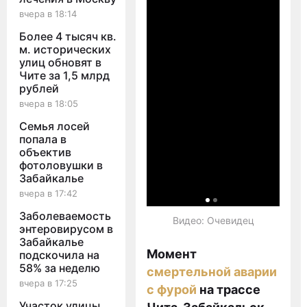
вчера в 18:14
Более 4 тысяч кв.
м. исторических
улиц обновят в
Чите за 1,5 млрд
рублей
вчера в 18:05
Семья лосей
попала в
объектив
фотоловушки в
Забайкалье
вчера в 17:42
Заболеваемость
Видео: Очевидец
энтеровирусом в
Забайкалье
Момент
подскочила на
58% за неделю
смертельной аварии
вчера в 17:25
с фурой
на трассе
Участок улицы