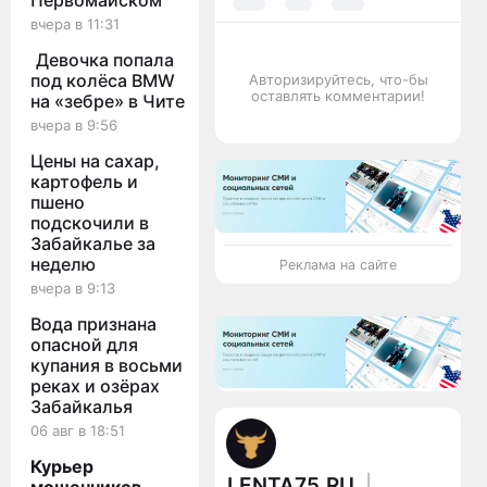
Первомайском
вчера в 11:31
Девочка попала
под колёса BMW
Авторизируйтесь, что-бы
оставлять комментарии!
на «зебре» в Чите
вчера в 9:56
Цены на сахар,
картофель и
пшено
подскочили в
Забайкалье за
неделю
Реклама на сайте
вчера в 9:13
Вода признана
опасной для
купания в восьми
реках и озёрах
Забайкалья
06 авг в 18:51
Курьер
LENTA75.RU
|