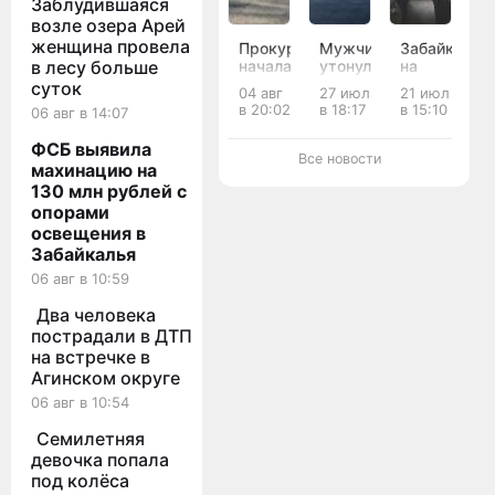
Заблудившаяся
возле озера Арей
женщина провела
Прокуратура
Мужчина
Забайкалец
начала
утонул
на
в лесу больше
проверку
во
машине
суток
04 авг
27 июл
21 июл
из-за
время
прокуратур
в 20:02
в 18:17
в 15:10
06 авг в 14:07
ДТП с
купания
влетел
погибшим
на
в
ФСБ выявила
мотоциклистом
озере
корову
Все новости
махинацию на
в Чите
в
и не
Акшинском
оплатил
130 млн рублей с
округе
ремонт
опорами
«»
освещения в
Забайкалья
06 авг в 10:59
Два человека
пострадали в ДТП
на встречке в
Агинском округе
06 авг в 10:54
Семилетняя
девочка попала
под колёса