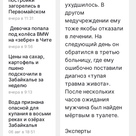
постройки
ухудшилось. В
загорелись в
Первомайском
другом
вчера в 11:31
медучреждении ему
Девочка попала
тоже якобы отказали
под колёса BMW
в лечении. На
на «зебре» в Чите
следующий день он
вчера в 9:56
обратился в третью
Цены на сахар,
больницу, где ему
картофель и
ошибочно поставили
пшено
подскочили в
диагноз «тупая
Забайкалье за
травма живота».
неделю
После нескольких
вчера в 9:13
часов ожидания
Вода признана
мужчина был найден
опасной для
купания в восьми
мёртвым в туалете.
реках и озёрах
Забайкалья
Эксперты
06 авг в 18:51