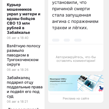
установили, что
Курьер
причиной смерти
мошенников
украл у матери и
стала запущенная
вдовы бойцов
ангина с поражением
СВО 13 млн
трахеи и лёгких.
рублей в
Забайкалье
06 авг в 18:40
Взлётную полосу
размыло
паводком в
Авторизируйтесь, что-бы
Тунгокоченском
оставлять комментарии!
округе
06 авг в 18:26
Забайкалец
подарил отцу
поддельные права
и подвёл его под
суд
Реклама на сайте
06 авг в 18:21