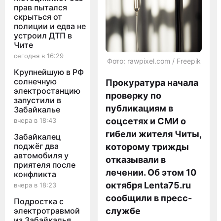
прав пытался
скрыться от
полиции и едва не
устроил ДТП в
Чите
сегодня в 16:29
Фото: rawpixel.com / Freepik
Крупнейшую в РФ
солнечную
Прокуратура начала
электростанцию
проверку по
запустили в
публикациям в
Забайкалье
соцсетях и СМИ о
вчера в 18:43
гибели жителя Читы,
Забайкалец
поджёг два
которому трижды
автомобиля у
отказывали в
приятеля после
лечении. Об этом 10
конфликта
октября Lenta75.ru
вчера в 18:23
сообщили в пресс-
Подростка с
электротравмой
службе
из Забайкалья