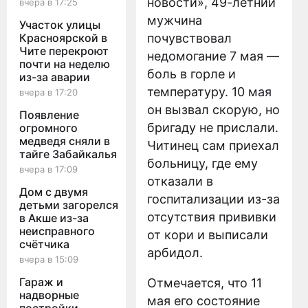
новости», 49-летний
вчера в 17:25
мужчина
Участок улицы
Красноярской в
почувствовал
Чите перекроют
недомогание 7 мая —
почти на неделю
боль в горле и
из-за аварии
температуру. 10 мая
вчера в 17:20
он вызвал скорую, но
Появление
бригаду не прислали.
огромного
медведя сняли в
Читинец сам приехал
тайге Забайкалья
больницу, где ему
вчера в 17:09
отказали в
Дом с двумя
госпитализации из-за
детьми загорелся
отсутствия прививки
в Акше из-за
неисправного
от кори и выписали
счётчика
арбидол.
вчера в 15:09
Гараж и
Отмечается, что 11
надворные
мая его состояние