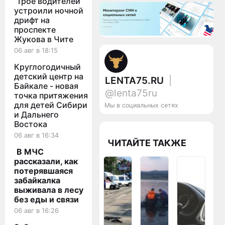
Трое водителей
устроили ночной
дрифт на
проспекте
Жукова в Чите
06 авг в 18:15
Круглогодичный
детский центр на
LENTA75.RU
|
Байкале - новая
@lenta75ru
точка притяжения
для детей Сибири
Мы в социальных сетях
и Дальнего
Востока
06 авг в 16:34
ЧИТАЙТЕ ТАКЖЕ
В МЧС
рассказали, как
потерявшаяся
забайкалка
выживала в лесу
без еды и связи
06 авг в 16:26