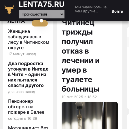
LENTA75.RU
Мы знаем больше,
Главная
Войти
чем другие...
Новости
ЛЕНТА
Читинец
Авто
трижды
Женщина
Видео
заблудилась в
получил
лесу в Читинском
Статьи
округе
отказ в
17 минут назад
лечении и
Два подростка
умер в
утонули в Ингоде
в Чите - один из
туалете
них пытался
спасти другого
больницы
два часа назад
10 окт 2025 в 18:52
Пенсионер
обгорел на
пожаре в Балее
сегодня в 16:39
Мотоциклист без