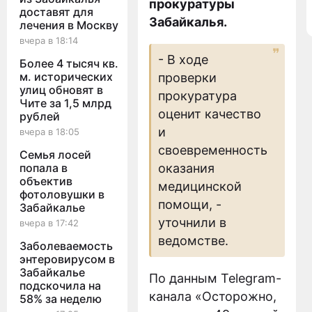
прокуратуры
доставят для
Забайкалья.
лечения в Москву
вчера в 18:14
- В ходе
Более 4 тысяч кв.
м. исторических
проверки
улиц обновят в
прокуратура
Чите за 1,5 млрд
оценит качество
рублей
и
вчера в 18:05
своевременность
Семья лосей
попала в
оказания
объектив
медицинской
фотоловушки в
помощи, -
Забайкалье
уточнили в
вчера в 17:42
ведомстве.
Заболеваемость
энтеровирусом в
Забайкалье
По данным Telegram-
подскочила на
канала «Осторожно,
58% за неделю