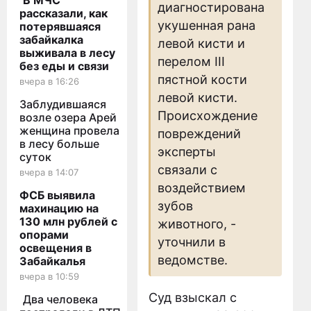
В МЧС
диагностирована
рассказали, как
укушенная рана
потерявшаяся
забайкалка
левой кисти и
выживала в лесу
перелом III
без еды и связи
пястной кости
вчера в 16:26
левой кисти.
Заблудившаяся
Происхождение
возле озера Арей
женщина провела
повреждений
в лесу больше
эксперты
суток
связали с
вчера в 14:07
воздействием
ФСБ выявила
зубов
махинацию на
130 млн рублей с
животного, -
опорами
уточнили в
освещения в
ведомстве.
Забайкалья
вчера в 10:59
Суд взыскал с
Два человека