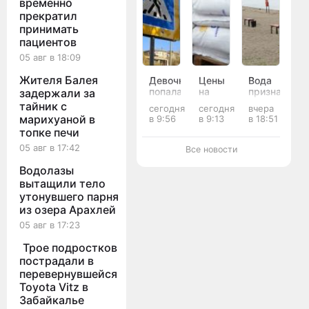
временно
прекратил
принимать
пациентов
05 авг в 18:09
Жителя Балея
Девочка
Цены
Вода
попала
на
признана
задержали за
под
сахар,
опасной
тайник с
сегодня
сегодня
вчера
колёса
картофель
для
марихуаной в
в 9:56
в 9:13
в 18:51
BMW
и
купания
топке печи
на
пшено
в
«зебре»
подскочили
восьми
05 авг в 17:42
Все новости
в Чите
в
реках
Забайкалье
и
Водолазы
за
озёрах
вытащили тело
неделю
Забайкалья
утонувшего парня
из озера Арахлей
05 авг в 17:23
Трое подростков
пострадали в
перевернувшейся
Toyota Vitz в
Забайкалье