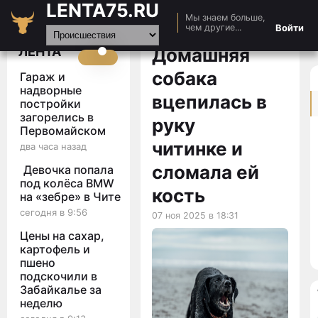
LENTA75.RU
Мы знаем больше,
Главная
Войти
чем другие...
Новости
ЛЕНТА
Домашняя
Авто
собака
Гараж и
Видео
надворные
вцепилась в
постройки
Статьи
загорелись в
руку
Первомайском
читинке и
два часа назад
сломала ей
Девочка попала
под колёса BMW
кость
на «зебре» в Чите
сегодня в 9:56
07 ноя 2025 в 18:31
Цены на сахар,
картофель и
пшено
подскочили в
Забайкалье за
неделю