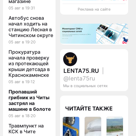
магазине
05 авг в 19:31
Реклама на сайте
Автобус снова
начал ходить на
станцию Лесная в
Читинском округе
05 авг в 19:20
Прокуратура
начала проверку
из протекающей
крыши детсада в
LENTA75.RU
|
Краснокаменске
@lenta75ru
05 авг в 19:12
Мы в социальных сетях
Пропавший
грибник из Читы
застрял на
ЧИТАЙТЕ ТАКЖЕ
машине в болоте
05 авг в 18:20
Травмпункт на
КСК в Чите