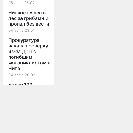
05 авг в 16:02
Читинец ушёл в
лес за грибами и
пропал без вести
04 авг в 23:51
Прокуратура
начала проверку
из-за ДТП с
погибшим
мотоциклистом в
Чите
04 авг в 20:02
Более 100
Мы используем cookies для корректной работы сайта,
участков
персонализации пользователей и других целей, предусмотренных
остаются
политикой конфиденциальности
подтопленными в
Принять
Забайкалье после
Все новости
ливней
04 авг в 19:53
Двадцать АЗС
Главная
О проекте