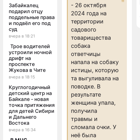
- 26 октября
Забайкалец
подарил отцу
2024 года на
поддельные права
территории
и подвёл его под
суд
садового
вчера в 18:21
товарищества
собака
Трое водителей
устроили ночной
ответчицы
дрифт на
напала на собаку
проспекте
Жукова в Чите
истицы, которую
вчера в 18:15
та выгуливала на
поводке. В
Круглогодичный
детский центр на
результате
Байкале - новая
женщина упала,
точка притяжения
получила
для детей Сибири
и Дальнего
травмы и
Востока
сломала очки. У
вчера в 16:34
неё была