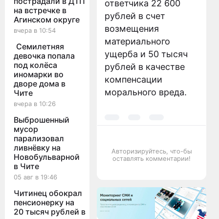
пострадали в ДТП
ответчика 22 600
на встречке в
рублей в счет
Агинском округе
возмещения
вчера в 10:54
материального
Семилетняя
ущерба и 50 тысяч
девочка попала
под колёса
рублей в качестве
иномарки во
компенсации
дворе дома в
морального вреда.
Чите
вчера в 10:26
Выброшенный
мусор
парализовал
ливнёвку на
Авторизируйтесь, что-бы
Новобульварной
оставлять комментарии!
в Чите
05 авг в 19:46
Читинец обокрал
пенсионерку на
20 тысяч рублей в