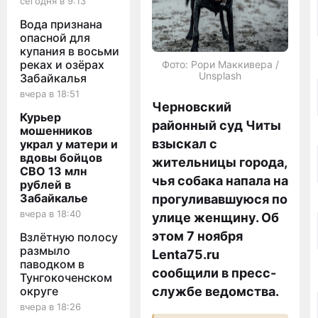
сегодня в 9:13
Вода признана
опасной для
купания в восьми
реках и озёрах
Фото: Рори Маккивера /
Unsplash
Забайкалья
вчера в 18:51
Черновский
Курьер
районный суд Читы
мошенников
взыскал с
украл у матери и
вдовы бойцов
жительницы города,
СВО 13 млн
чья собака напала на
рублей в
Забайкалье
прогуливавшуюся по
вчера в 18:40
улице женщину. Об
этом 7 ноября
Взлётную полосу
размыло
Lenta75.ru
паводком в
сообщили в пресс-
Тунгокоченском
округе
службе ведомства.
вчера в 18:26