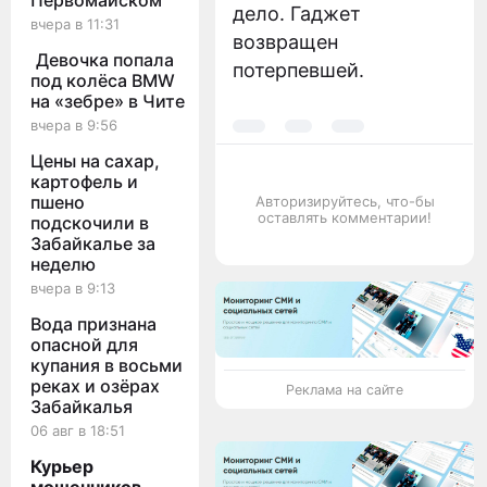
Первомайском
дело. Гаджет
вчера в 11:31
возвращен
Девочка попала
потерпевшей.
под колёса BMW
на «зебре» в Чите
вчера в 9:56
Цены на сахар,
картофель и
пшено
Авторизируйтесь, что-бы
оставлять комментарии!
подскочили в
Забайкалье за
неделю
вчера в 9:13
Вода признана
опасной для
купания в восьми
реках и озёрах
Реклама на сайте
Забайкалья
06 авг в 18:51
Курьер