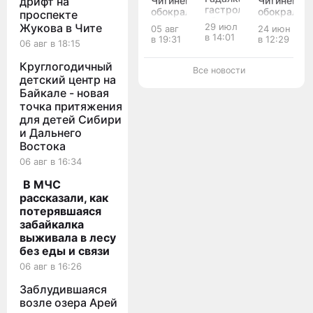
дрифт на
Читинец
Читинец
гастролер
обокрал
обокрал
проспекте
обокрала
пенсионерку
припарков
Жукова в Чите
29 июл
05 авг
24 июн
пенсионеров
на 20
маршрутку
в 14:01
в 19:31
в 12:29
в
06 авг в 18:15
тысяч
проникнув
Домне
рублей
в неё
Круглогодичный
после
в
через
Все новости
обряда
детский центр на
магазине
форточку
Байкале - новая
точка притяжения
для детей Сибири
и Дальнего
Востока
06 авг в 16:34
В МЧС
рассказали, как
потерявшаяся
забайкалка
выживала в лесу
без еды и связи
06 авг в 16:26
Заблудившаяся
возле озера Арей