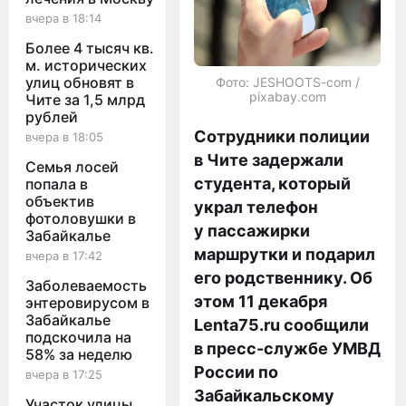
вчера в 18:14
Более 4 тысяч кв.
м. исторических
улиц обновят в
Фото: JESHOOTS-com /
pixabay.com
Чите за 1,5 млрд
рублей
Сотрудники полиции
вчера в 18:05
в Чите задержали
Семья лосей
студента, который
попала в
объектив
украл телефон
фотоловушки в
у пассажирки
Забайкалье
маршрутки и подарил
вчера в 17:42
его родственнику. Об
Заболеваемость
этом 11 декабря
энтеровирусом в
Забайкалье
Lenta75.ru сообщили
подскочила на
в пресс-службе УМВД
58% за неделю
России по
вчера в 17:25
Забайкальскому
Участок улицы