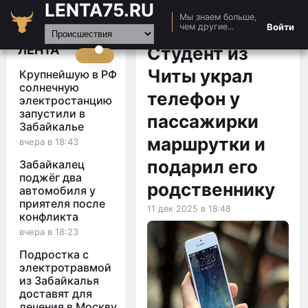
LENTA75.RU
Мы знаем больше,
Главная
Войти
чем другие...
Новости
ЛЕНТА
Студент из
Авто
Читы украл
Крупнейшую в РФ
Видео
солнечную
телефон у
электростанцию
Статьи
запустили в
пассажирки
Забайкалье
маршрутки и
вчера в 18:43
подарил его
Забайкалец
поджёг два
родственнику
автомобиля у
приятеля после
11 дек 2025 в 18:48
конфликта
вчера в 18:23
Подростка с
электротравмой
из Забайкалья
доставят для
лечения в Москву