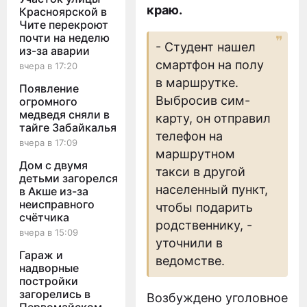
краю.
Красноярской в
Чите перекроют
почти на неделю
- Студент нашел
из-за аварии
смартфон на полу
вчера в 17:20
в маршрутке.
Появление
Выбросив сим-
огромного
медведя сняли в
карту, он отправил
тайге Забайкалья
телефон на
вчера в 17:09
маршрутном
Дом с двумя
такси в другой
детьми загорелся
населенный пункт,
в Акше из-за
неисправного
чтобы подарить
счётчика
родственнику, -
вчера в 15:09
уточнили в
Гараж и
ведомстве.
надворные
постройки
загорелись в
Возбуждено уголовное