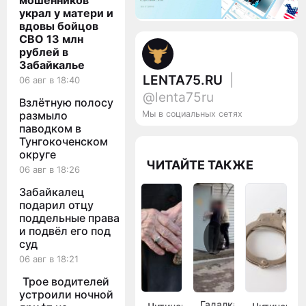
мошенников
украл у матери и
вдовы бойцов
СВО 13 млн
рублей в
Забайкалье
LENTA75.RU
|
06 авг в 18:40
@lenta75ru
Взлётную полосу
размыло
Мы в социальных сетях
паводком в
Тунгокоченском
округе
ЧИТАЙТЕ ТАКЖЕ
06 авг в 18:26
Забайкалец
подарил отцу
поддельные права
и подвёл его под
суд
06 авг в 18:21
Трое водителей
устроили ночной
Гадалка-