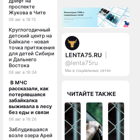
дрифт на
проспекте
Жукова в Чите
06 авг в 18:15
Круглогодичный
детский центр на
Байкале - новая
точка притяжения
для детей Сибири
LENTA75.RU
|
и Дальнего
@lenta75ru
Востока
Мы в социальных сетях
06 авг в 16:34
В МЧС
рассказали, как
ЧИТАЙТЕ ТАКЖЕ
потерявшаяся
забайкалка
выживала в лесу
без еды и связи
06 авг в 16:26
Заблудившаяся
возле озера Арей