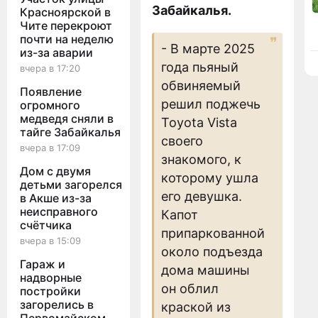
Забайкалья.
Красноярской в
Чите перекроют
почти на неделю
- В марте 2025
из-за аварии
года пьяный
вчера в 17:20
обвиняемый
Появление
решил поджечь
огромного
медведя сняли в
Toyota Vista
тайге Забайкалья
своего
вчера в 17:09
знакомого, к
Дом с двумя
которому ушла
детьми загорелся
его девушка.
в Акше из-за
неисправного
Капот
счётчика
припаркованной
вчера в 15:09
около подъезда
Гараж и
дома машины
надворные
он облил
постройки
загорелись в
краской из