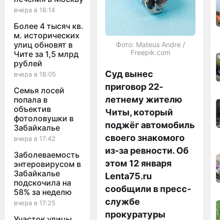
вчера в 18:14
Более 4 тысяч кв.
м. исторических
улиц обновят в
Фото: Mateus Andre /
Freepik.com
Чите за 1,5 млрд
рублей
Суд вынес
вчера в 18:05
приговор 22-
Семья лосей
летнему жителю
попала в
объектив
Читы, который
фотоловушки в
поджёг автомобиль
Забайкалье
своего знакомого
вчера в 17:42
из-за ревности. Об
Заболеваемость
этом 12 января
энтеровирусом в
Забайкалье
Lenta75.ru
подскочила на
сообщили в пресс-
58% за неделю
службе
вчера в 17:25
прокуратуры
Участок улицы