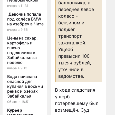
Первомайском
баллончика, а
вчера в 11:31
переднее левое
Девочка попала
колесо -
под колёса BMW
бензином и
на «зебре» в Чите
поджёг
вчера в 9:56
транспорт
Цены на сахар,
зажигалкой.
картофель и
пшено
Ущерб
подскочили в
превысил 100
Забайкалье за
неделю
тысяч рублей, -
вчера в 9:13
уточнили в
ведомстве.
Вода признана
опасной для
купания в восьми
В ходе следствия
реках и озёрах
Забайкалья
ущерб
06 авг в 18:51
потерпевшему был
возмещён. Суд
Курьер