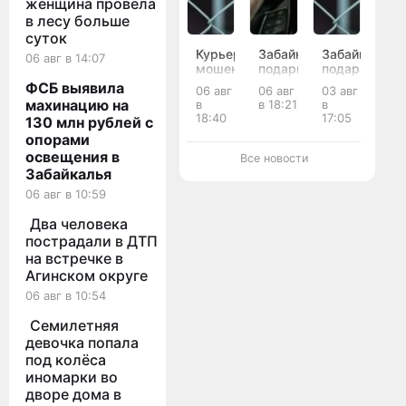
женщина провела
в лесу больше
суток
Курьер
Забайкалец
Забайкалец
06 авг в 14:07
мошенников
подарил
подарил
украл
отцу
наркотики
ФСБ выявила
06 авг
06 авг
03 авг
у
поддельные
родственник
махинацию на
в
в 18:21
в
матери
права
и
18:40
17:05
130 млн рублей с
и
и
получил
опорами
вдовы
подвёл
11 лет
освещения в
бойцов
его
колонии
Все новости
СВО
под
Забайкалья
13
суд
06 авг в 10:59
млн
рублей
Два человека
в
пострадали в ДТП
Забайкалье
на встречке в
Агинском округе
06 авг в 10:54
Семилетняя
девочка попала
под колёса
иномарки во
дворе дома в