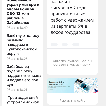
мошенников
назначил
украл у матери и
фигуранту 2 года
вдовы бойцов
СВО 13 млн
принудительных
рублей в
работ с удержанием
Забайкалье
из зарплаты 5% в
06 авг в 18:40
доход государства.
Взлётную полосу
размыло
паводком в
Тунгокоченском
округе
06 авг в 18:26
Авторизируйтесь, что-бы
оставлять комментарии!
Забайкалец
подарил отцу
поддельные права
и подвёл его под
суд
06 авг в 18:21
Трое водителей
Реклама на сайте
устроили ночной