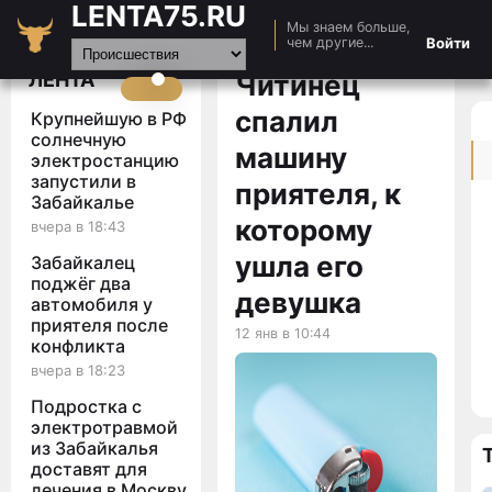
LENTA75.RU
Мы знаем больше,
Главная
Войти
чем другие...
Новости
ЛЕНТА
Читинец
Авто
спалил
Крупнейшую в РФ
Видео
солнечную
машину
электростанцию
Статьи
запустили в
приятеля, к
Забайкалье
которому
вчера в 18:43
ушла его
Забайкалец
поджёг два
девушка
автомобиля у
приятеля после
12 янв в 10:44
конфликта
вчера в 18:23
Подростка с
электротравмой
из Забайкалья
доставят для
лечения в Москву