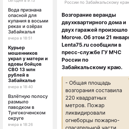
сегодня в 9:13
России по Забайкальскому кра
Вода признана
Возгорание веранды
опасной для
купания в восьми
двухквартирного дома и
реках и озёрах
двух гаражей произошло 
Забайкалья
Могоче. Об этом 21 январ
вчера в 18:51
Lenta75.ru сообщили в
Курьер
пресс-службе ГУ МЧС
мошенников
украл у матери и
России по
вдовы бойцов
Забайкальскому краю.
СВО 13 млн
рублей в
Забайкалье
- Общая площадь
вчера в 18:40
возгорания составила
Взлётную полосу
220 квадратных
размыло
метров. Пожар
паводком в
Тунгокоченском
ликвидировали
округе
огнеборцы пожарно-
вчера в 18:26
спасательной части