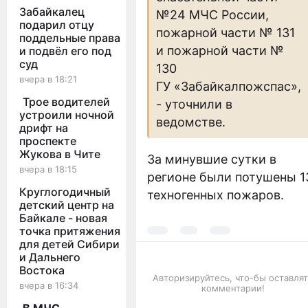
Забайкалец
№24 МЧС России,
подарил отцу
пожарной части № 131
поддельные права
и пожарной части №
и подвёл его под
суд
130
вчера в 18:21
ГУ «Забайкалпожспас»,
Трое водителей
- уточнили в
устроили ночной
ведомстве.
дрифт на
проспекте
Жукова в Чите
За минувшие сутки в
вчера в 18:15
регионе были потушены 1
Круглогодичный
техногенных пожаров.
детский центр на
Байкале - новая
точка притяжения
для детей Сибири
и Дальнего
Востока
Авторизируйтесь, что-бы оставлят
вчера в 16:34
комментарии!