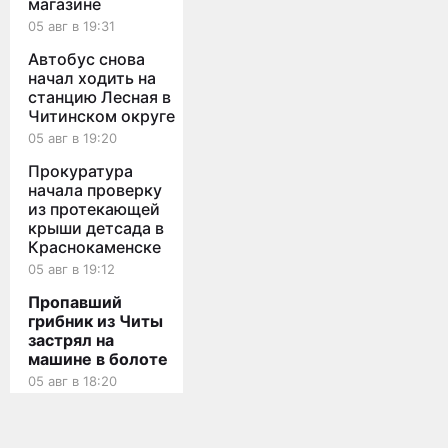
магазине
05 авг в 19:31
Автобус снова
начал ходить на
станцию Лесная в
Читинском округе
05 авг в 19:20
Прокуратура
начала проверку
из протекающей
крыши детсада в
Краснокаменске
05 авг в 19:12
Пропавший
грибник из Читы
застрял на
машине в болоте
05 авг в 18:20
Мы используем cookies для корректной работы сайта,
Травмпункт на
персонализации пользователей и других целей, предусмотренных
политикой конфиденциальности
КСК в Чите