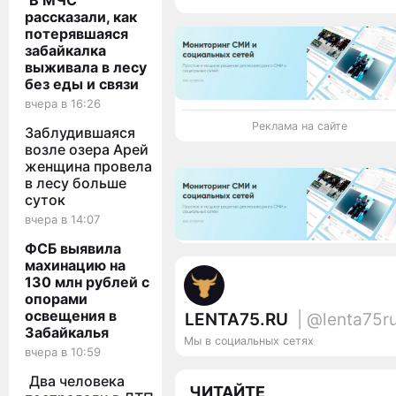
В МЧС
рассказали, как
потерявшаяся
забайкалка
выживала в лесу
без еды и связи
вчера в 16:26
Реклама на сайте
Заблудившаяся
возле озера Арей
женщина провела
в лесу больше
суток
вчера в 14:07
ФСБ выявила
махинацию на
130 млн рублей с
опорами
освещения в
LENTA75.RU
| @lenta75r
Забайкалья
Мы в социальных сетях
вчера в 10:59
Два человека
ЧИТАЙТЕ