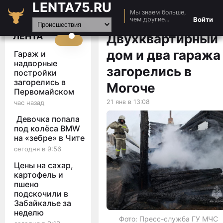
LENTA75.RU
Мы знаем больше,
Главная
Войти
чем другие...
Новости
ЛЕНТА
Двухквартирный
Авто
дом и два гаража
Гараж и
Видео
надворные
загорелись в
постройки
Статьи
загорелись в
Могоче
Первомайском
21 янв в 13:08
час назад
Девочка попала
под колёса BMW
на «зебре» в Чите
сегодня в 9:56
Цены на сахар,
картофель и
пшено
подскочили в
Забайкалье за
неделю
Фото: Пресс-служба ГУ МЧС