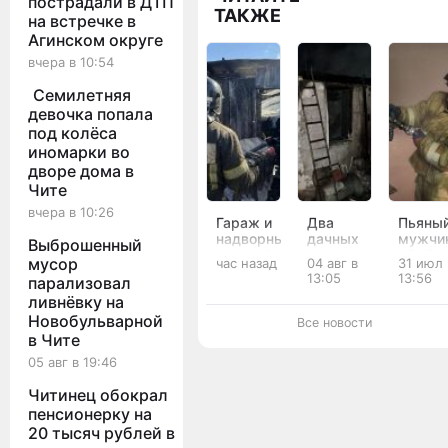
пострадали в ДТП
ТАКЖЕ
на встречке в
Агинском округе
вчера в 10:54
Семилетняя
девочка попала
под колёса
иномарки во
дворе дома в
Чите
вчера в 10:26
Гараж и
Два
Пьяны
надворные
дачных
мужчи
Выброшенный
постройки
дома,
обжёг
мусор
час назад
04 авг в
31 июл 
загорелись
автомобили
руку п
13:05
13:56
парализовал
в
и мини-
пожаре
ливнёвку на
Первомайском
трактор
Борзе
загорелись
Новобульварной
Все новости
в
в Чите
Смоленке
05 авг в 19:46
Читинец обокрал
пенсионерку на
20 тысяч рублей в