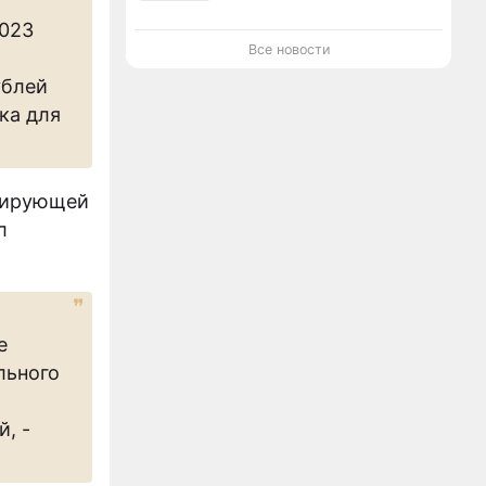
2023
Все новости
ублей
ка для
урирующей
л
е
льного
, -