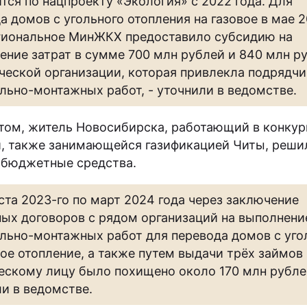
тся по нацпроекту «Экология» с 2022 года. Для
а домов с угольного отопления на газовое в мае 
гиональное МинЖКХ предоставило субсидию на
ение затрат в сумме 700 млн рублей и 840 млн р
еской организации, которая привлекла подрядчи
льно-монтажных работ, - уточнили в ведомстве.
этом, житель Новосибирска, работающий в конк
, также занимающейся газификацией Читы, реши
 бюджетные средства.
уста 2023-го по март 2024 года через заключение
ых договоров с рядом организаций на выполнени
льно-монтажных работ для перевода домов с уго
вое отопление, а также путем выдачи трёх займов
скому лицу было похищено около 170 млн рублей
и в ведомстве.