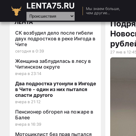
LENTA75.RU
Главная
Мы знаем больше,
чем другие...
Новости
ЛЕНТА
Подря
Авто
Новос
СК возбудил дело после гибели
Видео
двух подростков в реке Ингода в
рубле
Чите
Статьи
сегодня в 0:39
27 янв в 12:4
Женщина заблудилась в лесу в
Читинском округе
вчера в 23:14
Два подростка утонули в Ингоде
в Чите - один из них пытался
спасти другого
вчера в 21:12
Пенсионер обгорел на пожаре в
Балее
вчера в 16:39
Мотоциклист без прав пытался