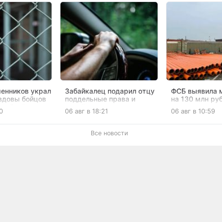
енников украл
Забайкалец подарил отцу
ФСБ выявила 
 вдовы бойцов
поддельные права и
на 130 млн ру
 рублей в
подвёл его под суд
опорами осве
0
06 авг в 18:21
06 авг в 10:59
Забайкалья
Все новости