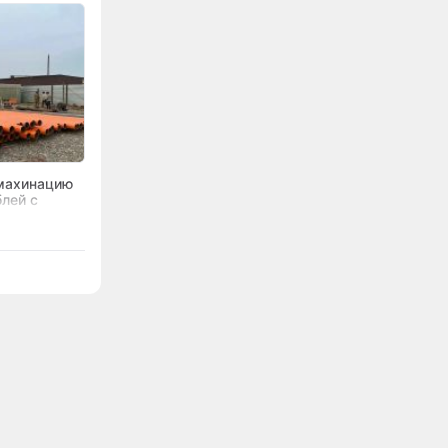
махинацию
блей с
щения в