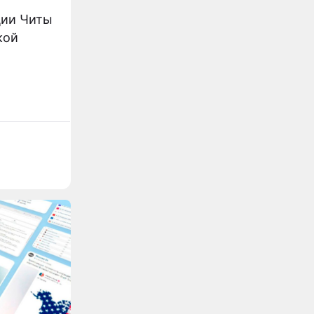
ции Читы
кой