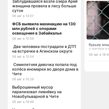
Заблудившаяся возле озера Арей
женщина провела в лесу больше
суток
06 авг в 14:07
ФСБ выявила махинацию на 130
млн рублей с опорами
освещения в Забайкалья
06 авг в 10:59
Курьер мош
Два человека пострадали в ДТП
у матери и
на встречке в Агинском округе
СВО 13 млн
06 авг в 18:4
Забайкалье
06 авг в 10:54
Семилетняя девочка попала под
колёса иномарки во дворе дома в
Чите
06 авг в 10:26
Выброшенный мусор
парализовал ливнёвку на
Новобульварной в Чите
05 авг в 19:46