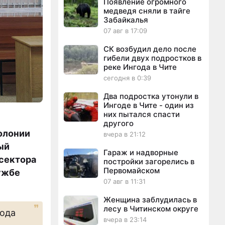
Появление огромного
медведя сняли в тайге
Забайкалья
07 авг в 17:09
СК возбудил дело после
гибели двух подростков в
реке Ингода в Чите
сегодня в 0:39
Два подростка утонули в
Ингоде в Чите - один из
них пытался спасти
другого
олонии
вчера в 21:12
ый
Гараж и надворные
 сектора
постройки загорелись в
Первомайском
лужбе
07 авг в 11:31
Женщина заблудилась в
лесу в Читинском округе
рода
вчера в 23:14