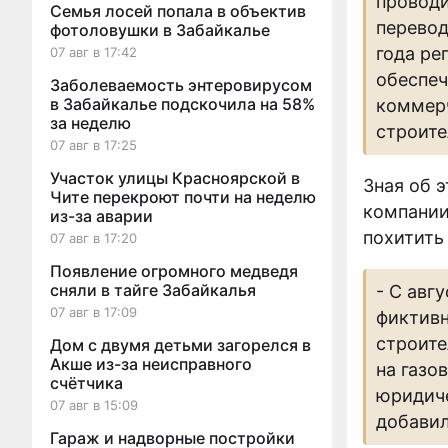
проводи
Семья лосей попала в объектив
перевод
фотоловушки в Забайкалье
года ре
07 авг в 17:42
обеспеч
Заболеваемость энтеровирусом
в Забайкалье подскочила на 58%
коммерч
за неделю
строите
07 авг в 17:25
Участок улицы Красноярской в
Зная об 
Чите перекроют почти на неделю
компании
из-за аварии
похитить
07 авг в 17:20
Появление огромного медведя
сняли в тайге Забайкалья
- С авг
07 авг в 17:09
фиктивн
строите
Дом с двумя детьми загорелся в
Акше из-за неисправного
на газо
счётчика
юридиче
07 авг в 15:09
добавил
Гараж и надворные постройки