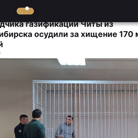
дчика газификации Читы из
ибирска осудили за хищение 170 
й
5