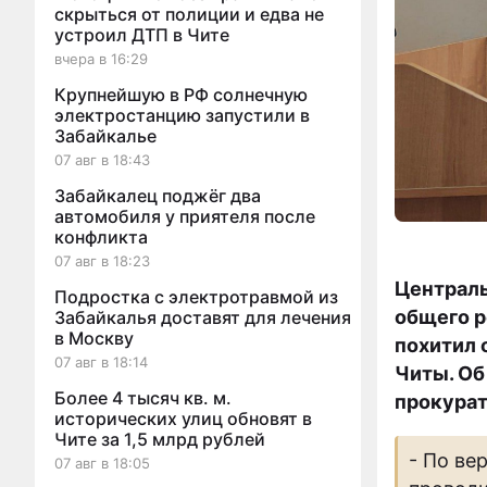
скрыться от полиции и едва не
устроил ДТП в Чите
вчера в 16:29
Крупнейшую в РФ солнечную
электростанцию запустили в
Забайкалье
07 авг в 18:43
Забайкалец поджёг два
автомобиля у приятеля после
конфликта
07 авг в 18:23
Централь
Подростка с электротравмой из
общего р
Забайкалья доставят для лечения
в Москву
похитил 
07 авг в 18:14
Читы. Об
Более 4 тысяч кв. м.
прокурат
исторических улиц обновят в
Чите за 1,5 млрд рублей
- По ве
07 авг в 18:05