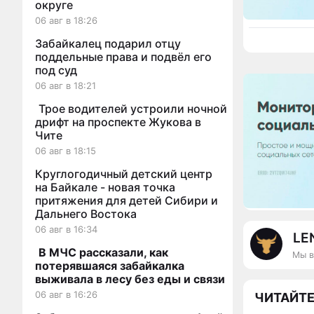
округе
06 авг в 18:26
Забайкалец подарил отцу
поддельные права и подвёл его
под суд
06 авг в 18:21
Трое водителей устроили ночной
дрифт на проспекте Жукова в
Чите
06 авг в 18:15
Круглогодичный детский центр
на Байкале - новая точка
притяжения для детей Сибири и
Дальнего Востока
06 авг в 16:34
LE
В МЧС рассказали, как
Мы в
потерявшаяся забайкалка
выживала в лесу без еды и связи
06 авг в 16:26
ЧИТАЙТЕ