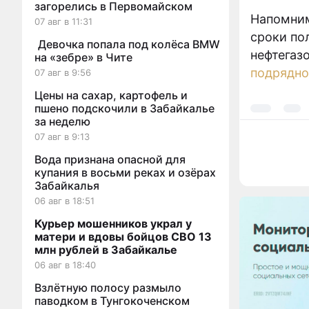
загорелись в Первомайском
Напомним
07 авг в 11:31
сроки по
Девочка попала под колёса BMW
нефтегаз
на «зебре» в Чите
подрядно
07 авг в 9:56
Цены на сахар, картофель и
пшено подскочили в Забайкалье
за неделю
07 авг в 9:13
Вода признана опасной для
купания в восьми реках и озёрах
Забайкалья
06 авг в 18:51
Курьер мошенников украл у
матери и вдовы бойцов СВО 13
млн рублей в Забайкалье
06 авг в 18:40
Взлётную полосу размыло
паводком в Тунгокоченском