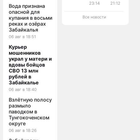
гибели
в
Ингоде
23:14
21:12
Вода признана
двух
Читинском
в
подростков
округе
Чите
опасной для
в
-
купания в восьми
Все новости
реке
один
реках и озёрах
Ингода
из
Забайкалья
в
них
Чите
пытался
06 авг в 18:51
спасти
другого
Курьер
мошенников
украл у матери и
вдовы бойцов
СВО 13 млн
рублей в
Забайкалье
06 авг в 18:40
Взлётную полосу
размыло
паводком в
Тунгокоченском
округе
06 авг в 18:26