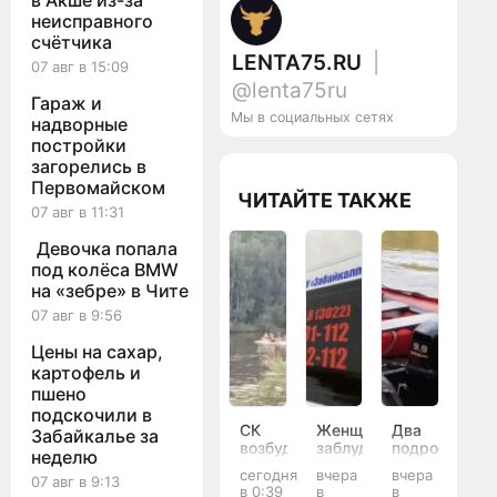
в Акше из-за
неисправного
счётчика
LENTA75.RU
|
07 авг в 15:09
@lenta75ru
Гараж и
Мы в социальных сетях
надворные
постройки
загорелись в
Первомайском
ЧИТАЙТЕ ТАКЖЕ
07 авг в 11:31
Девочка попала
под колёса BMW
на «зебре» в Чите
07 авг в 9:56
Цены на сахар,
картофель и
пшено
подскочили в
СК
Женщина
Два
Забайкалье за
возбудил
заблудилась
подростка
неделю
дело
в
утонули
сегодня
вчера
вчера
07 авг в 9:13
после
лесу
в
в 0:39
в
в