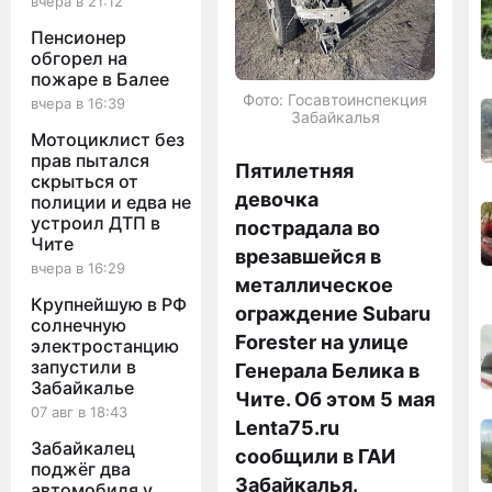
вчера в 21:12
Пенсионер
обгорел на
пожаре в Балее
Фото: Госавтоинспекция
вчера в 16:39
Забайкалья
Мотоциклист без
прав пытался
Пятилетняя
скрыться от
девочка
полиции и едва не
устроил ДТП в
пострадала во
Чите
врезавшейся в
вчера в 16:29
металлическое
Крупнейшую в РФ
ограждение Subaru
солнечную
Forester на улице
электростанцию
запустили в
Генерала Белика в
Забайкалье
Чите. Об этом 5 мая
07 авг в 18:43
Lenta75.ru
Забайкалец
сообщили в ГАИ
поджёг два
Забайкалья.
автомобиля у