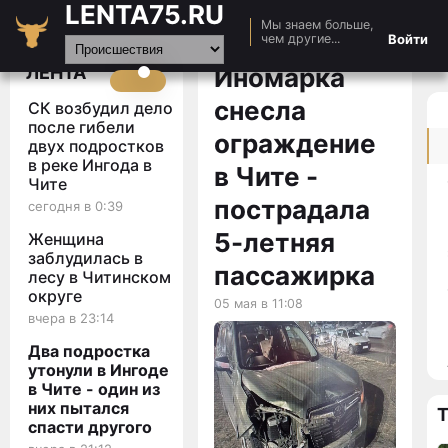
LENTA75.RU
Мы знаем больше,
Главная
Войти
чем другие...
Новости
ЛЕНТА
Иномарка
Авто
снесла
СК возбудил дело
Видео
после гибели
ограждение
двух подростков
Статьи
в реке Ингода в
в Чите -
Чите
пострадала
сегодня в 0:39
5-летняя
Женщина
заблудилась в
пассажирка
лесу в Читинском
округе
05 мая в 11:08
вчера в 23:14
Два подростка
утонули в Ингоде
в Чите - один из
них пытался
спасти другого