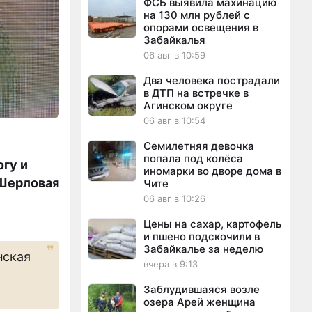
ФСБ выявила махинацию
на 130 млн рублей с
опорами освещения в
Забайкалья
06 авг в 10:59
Два человека пострадали
в ДТП на встречке в
Агинском округе
06 авг в 10:54
Семилетняя девочка
попала под колёса
огу и
иномарки во дворе дома в
 Шерловая
Чите
06 авг в 10:26
Цены на сахар, картофель
и пшено подскочили в
Забайкалье за неделю
нская
вчера в 9:13
Заблудившаяся возле
озера Арей женщина