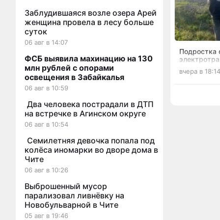
Заблудившаяся возле озера Арей
женщина провела в лесу больше
суток
06 авг в 14:07
Подростка 
ФСБ выявила махинацию на 130
электротра
Забайкалья
млн рублей с опорами
вчера в 18:1
лечения в 
освещения в Забайкалья
06 авг в 10:59
Два человека пострадали в ДТП
на встречке в Агинском округе
06 авг в 10:54
Семилетняя девочка попала под
колёса иномарки во дворе дома в
Чите
06 авг в 10:26
Выброшенный мусор
парализовал ливнёвку на
Новобульварной в Чите
05 авг в 19:46