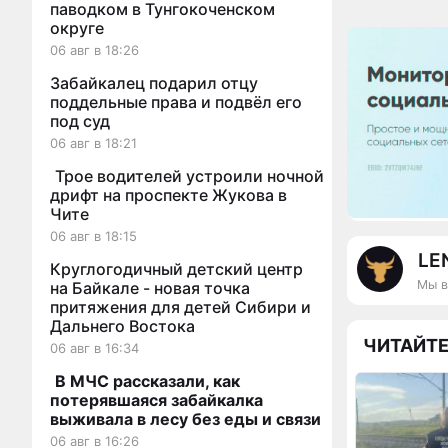
паводком в Тунгокоченском
округе
06 авг в 18:26
Забайкалец подарил отцу
поддельные права и подвёл его
под суд
06 авг в 18:21
Трое водителей устроили ночной
дрифт на проспекте Жукова в
Чите
06 авг в 18:15
LE
Круглогодичный детский центр
Мы в
на Байкале - новая точка
притяжения для детей Сибири и
Дальнего Востока
ЧИТАЙТЕ
06 авг в 16:34
В МЧС рассказали, как
потерявшаяся забайкалка
выживала в лесу без еды и связи
06 авг в 16:26