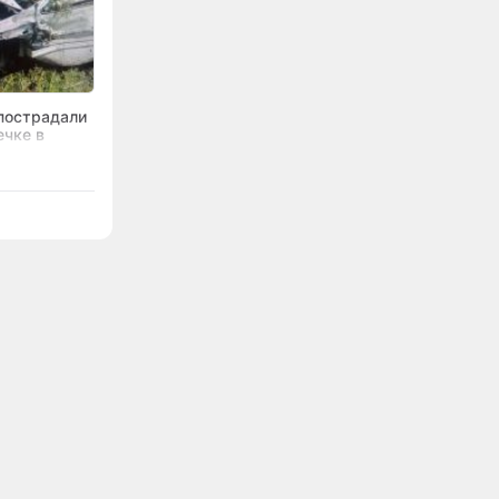
пострадали
ечке в
ге