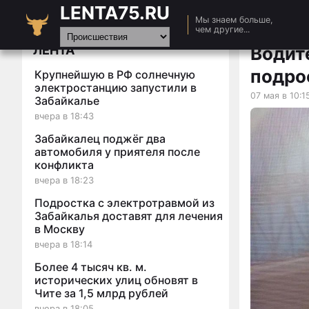
LENTA75.RU
Главная
Мы знаем больше,
чем другие...
Новости
ЛЕНТА
Водит
Авто
подро
Крупнейшую в РФ солнечную
Видео
электростанцию запустили в
07 мая в 10:1
Забайкалье
Статьи
вчера в 18:43
Забайкалец поджёг два
автомобиля у приятеля после
конфликта
вчера в 18:23
Подростка с электротравмой из
Забайкалья доставят для лечения
в Москву
вчера в 18:14
Более 4 тысяч кв. м.
исторических улиц обновят в
Чите за 1,5 млрд рублей
вчера в 18:05