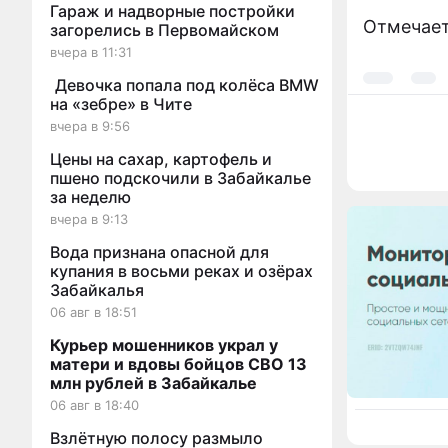
Гараж и надворные постройки
Отмечает
загорелись в Первомайском
вчера в 11:31
Девочка попала под колёса BMW
на «зебре» в Чите
вчера в 9:56
Цены на сахар, картофель и
пшено подскочили в Забайкалье
за неделю
вчера в 9:13
Вода признана опасной для
купания в восьми реках и озёрах
Забайкалья
06 авг в 18:51
Курьер мошенников украл у
матери и вдовы бойцов СВО 13
млн рублей в Забайкалье
06 авг в 18:40
Взлётную полосу размыло