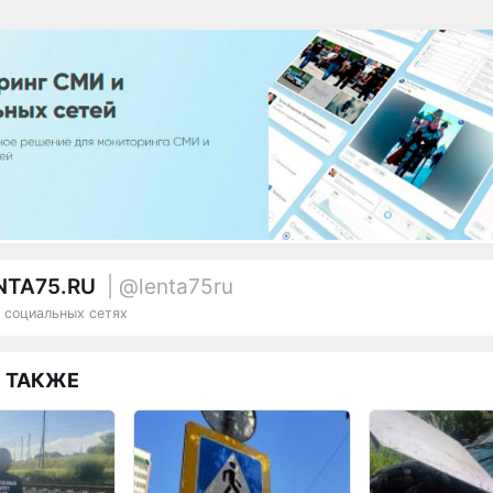
NTA75.RU
| @lenta75ru
 социальных сетях
 ТАКЖЕ