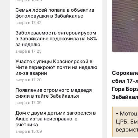
Семья лосей попала в объектив
фотоловушки в Забайкалье
вчера в 17:42
Заболеваемость энтеровирусом
в Забайкалье подскочила на 58%
за неделю
вчера в 17:25
Участок улицы Красноярской в
Чите перекроют почти на неделю
Сорокале
из-за аварии
вчера в 17:20
сбил 17-
Гора Бор
Появление огромного медведя
сняли в тайге Забайкалья
Забайкал
вчера в 17:09
Дом с двумя детьми загорелся в
- Мотоц
Акше из-за неисправного
ЦРБ. Ем
счётчика
ведомст
вчера в 15:09