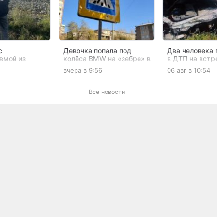
с
Девочка попала под
Два человека 
вмой из
колёса BMW на «зебре» в
в ДТП на встр
 доставят для
Чите
Агинском окру
4
вчера в 9:56
06 авг в 10:54
Москву
Все новости