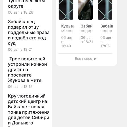
Тунгокоченском
округе
06 авг в 18:26
Забайкалец
Курьер
Забайкалец
Забайкалец
подарил отцу
мошенников
подарил
подарил
поддельные права
украл
отцу
наркотики
и подвёл его под
06 авг
06 авг
03 авг
у
поддельные
родственник
в
в 18:21
в
суд
матери
права
и
18:40
17:05
и
и
получил
06 авг в 18:21
вдовы
подвёл
11 лет
бойцов
его
колонии
Трое водителей
Все новости
СВО
под
устроили ночной
13
суд
дрифт на
млн
проспекте
рублей
Жукова в Чите
в
Забайкалье
06 авг в 18:15
Круглогодичный
детский центр на
Байкале - новая
точка притяжения
для детей Сибири
и Дальнего