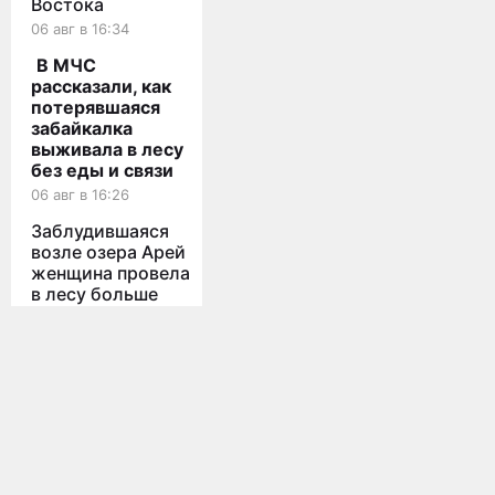
Востока
06 авг в 16:34
В МЧС
рассказали, как
потерявшаяся
забайкалка
выживала в лесу
без еды и связи
06 авг в 16:26
Заблудившаяся
возле озера Арей
женщина провела
в лесу больше
суток
Мы используем cookies для корректной работы сайта,
персонализации пользователей и других целей, предусмотренных
06 авг в 14:07
политикой конфиденциальности
ФСБ выявила
Принять
Все новости
махинацию на
130 млн рублей с
опорами
освещения в
Главная
О проекте
Забайкалья
Lenta75 - сетевое издание, ©2022-
Новости
Реклама