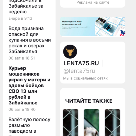
подскочили в
Реклама на сайте
Забайкалье за
неделю
вчера в 9:13
Вода признана
опасной для
купания в восьми
реках и озёрах
Забайкалья
06 авг в 18:51
LENTA75.RU
|
Курьер
@lenta75ru
мошенников
Мы в социальных сетях
украл у матери и
вдовы бойцов
СВО 13 млн
рублей в
ЧИТАЙТЕ ТАКЖЕ
Забайкалье
06 авг в 18:40
Взлётную полосу
размыло
паводком в