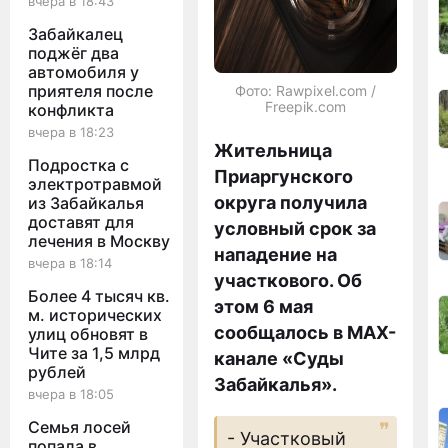
вчера в 18:43
Забайкалец
поджёг два
автомобиля у
приятеля после
Фото: Rawpixel.com /
Freepik.com
конфликта
вчера в 18:23
Жительница
Подростка с
Приаргунского
электротравмой
округа получила
из Забайкалья
доставят для
условный срок за
лечения в Москву
нападение на
вчера в 18:14
участкового. Об
Более 4 тысяч кв.
этом 6 мая
м. исторических
сообщалось в MAX-
улиц обновят в
Чите за 1,5 млрд
канале «Суды
рублей
Забайкалья».
вчера в 18:05
Семья лосей
- Участковый
попала в