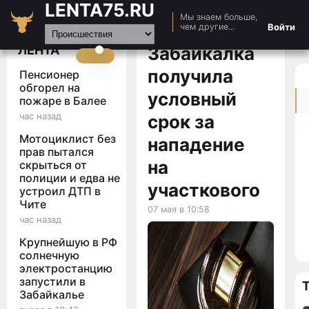
LENTA75.RU
Мы знаем больше,
Главная
Войти
чем другие...
Новости
ЛЕНТА
Забайкалка
Авто
получила
Пенсионер
Видео
обгорел на
условный
пожаре в Балее
Статьи
час назад
срок за
Мотоциклист без
нападение
прав пытался
на
скрыться от
полиции и едва не
участкового
устроил ДТП в
Чите
07 мая в 10:58
час назад
Крупнейшую в РФ
солнечную
электростанцию
запустили в
Забайкалье