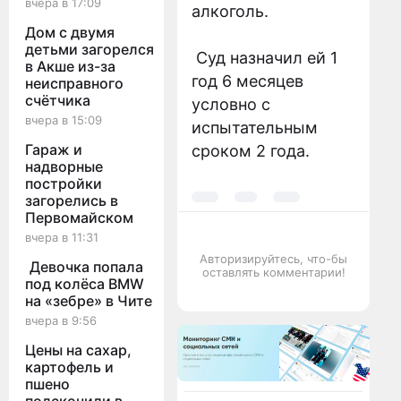
вчера в 17:09
алкоголь.
Дом с двумя
детьми загорелся
Суд назначил ей 1
в Акше из-за
год 6 месяцев
неисправного
счётчика
условно с
вчера в 15:09
испытательным
Гараж и
сроком 2 года.
надворные
постройки
загорелись в
Первомайском
вчера в 11:31
Авторизируйтесь, что-бы
Девочка попала
оставлять комментарии!
под колёса BMW
на «зебре» в Чите
вчера в 9:56
Цены на сахар,
картофель и
пшено