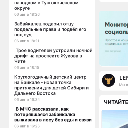
паводком в Тунгокоченском
округе
06 авг в 18:26
Забайкалец подарил отцу
поддельные права и подвёл его
под суд
06 авг в 18:21
Трое водителей устроили ночной
дрифт на проспекте Жукова в
Чите
06 авг в 18:15
Круглогодичный детский центр
LE
на Байкале - новая точка
Мы в
притяжения для детей Сибири и
Дальнего Востока
06 авг в 16:34
ЧИТАЙТЕ
В МЧС рассказали, как
потерявшаяся забайкалка
выживала в лесу без еды и связи
06 авг в 16:26