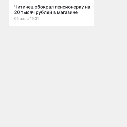
Читинец обокрал пенсионерку на
20 тысяч рублей в магазине
05 авг в 19:31
Автобус снова начал ходить на
Мы используем cookies для корректной работы сайта, персонализ
станцию Лесная в Читинском
округе
05 авг в 19:20
Все новости
Прокуратура начала проверку из
протекающей крыши детсада в
Краснокаменске
Главная
Новости
Статьи
Видео
Афиша
О проекте
Реклама
Бл
05 авг в 19:12
Авто
пользования сайтом
За
информации
Пропавший грибник из Читы
застрял на машине в болоте
05 авг в 18:20
Травмпункт на КСК в Чите
временно прекратил принимать
пациентов
05 авг в 18:09