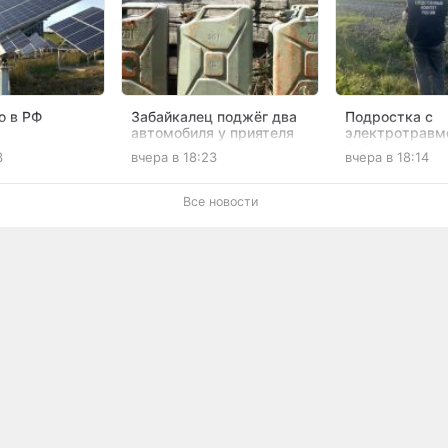
ю в РФ
Забайкалец поджёг два
Подростка с
автомобиля у приятеля
электротравм
анцию
после конфликта
Забайкалья до
3
вчера в 18:23
вчера в 18:14
в Забайкалье
лечения в Мос
Все новости