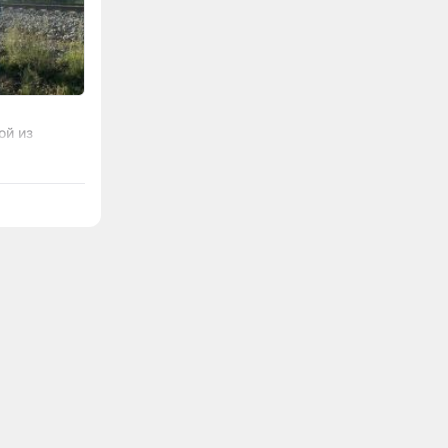
ой из
ставят для
кву