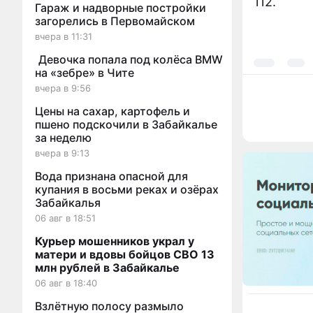
112.
Гараж и надворные постройки
загорелись в Первомайском
вчера в 11:31
Девочка попала под колёса BMW
на «зебре» в Чите
вчера в 9:56
Цены на сахар, картофель и
пшено подскочили в Забайкалье
за неделю
вчера в 9:13
Вода признана опасной для
купания в восьми реках и озёрах
Забайкалья
06 авг в 18:51
Курьер мошенников украл у
матери и вдовы бойцов СВО 13
млн рублей в Забайкалье
06 авг в 18:40
Взлётную полосу размыло