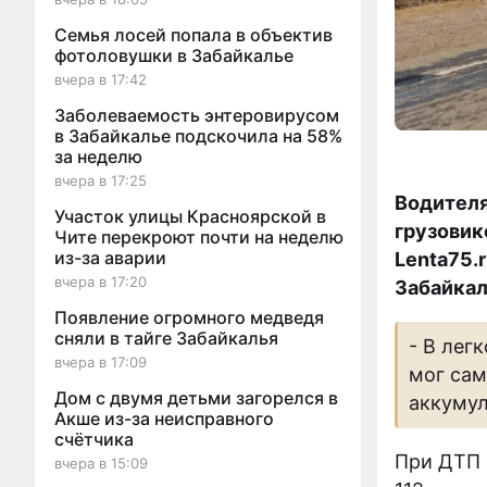
Семья лосей попала в объектив
фотоловушки в Забайкалье
вчера в 17:42
Заболеваемость энтеровирусом
в Забайкалье подскочила на 58%
за неделю
вчера в 17:25
Водителя
Участок улицы Красноярской в
грузовик
Чите перекроют почти на неделю
из-за аварии
Lenta75.
вчера в 17:20
Забайкал
Появление огромного медведя
сняли в тайге Забайкалья
- В лег
вчера в 17:09
мог сам
Дом с двумя детьми загорелся в
аккумул
Акше из-за неисправного
счётчика
При ДТП 
вчера в 15:09