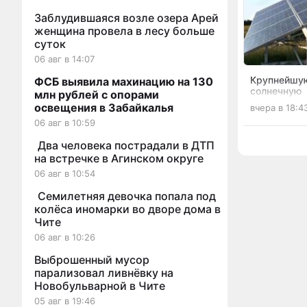
Заблудившаяся возле озера Арей
женщина провела в лесу больше
суток
06 авг в 14:07
Крупнейшу
ФСБ выявила махинацию на 130
солнечную
млн рублей с опорами
электрост
освещения в Забайкалья
вчера в 18:4
запустили 
06 авг в 10:59
Два человека пострадали в ДТП
на встречке в Агинском округе
06 авг в 10:54
Семилетняя девочка попала под
колёса иномарки во дворе дома в
Чите
06 авг в 10:26
Выброшенный мусор
парализовал ливнёвку на
Новобульварной в Чите
05 авг в 19:46