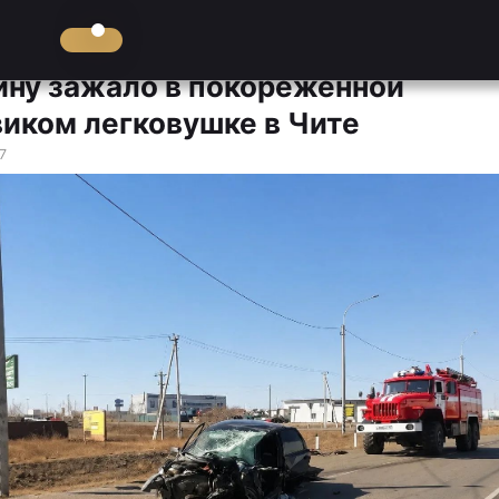
ну зажало в покорёженной
виком легковушке в Чите
7