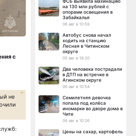
ФСБ выявила махинацию
на 130 млн рублей с
опорами освещения в
Забайкалья
06 авг в 10:59
Автобус снова начал
ходить на станцию
Лесная в Читинском
округе
ения с
05 авг в 19:20
Два человека пострадали
в ДТП на встречке в
Агинском округе
06 авг в 10:54
ый не
Семилетняя девочка
попала под колёса
лючили
иномарки во дворе дома в
Чите
06 авг в 10:26
служб:
Цены на сахар, картофель