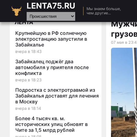
LENTA75.RU
Главная
Мы знаем больше,
чем другие...
Новости
ЛЕНТА
Мужчи
Авто
грузо
Крупнейшую в РФ солнечную
Видео
электростанцию запустили в
07 мая в 23:4
Забайкалье
Статьи
вчера в 18:43
Забайкалец поджёг два
автомобиля у приятеля после
конфликта
вчера в 18:23
Подростка с электротравмой из
Забайкалья доставят для лечения
в Москву
вчера в 18:14
Более 4 тысяч кв. м.
исторических улиц обновят в
Чите за 1,5 млрд рублей
вчера в 18:05