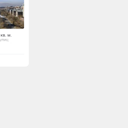
кв. м.
улиц
 за 1,5 млрд