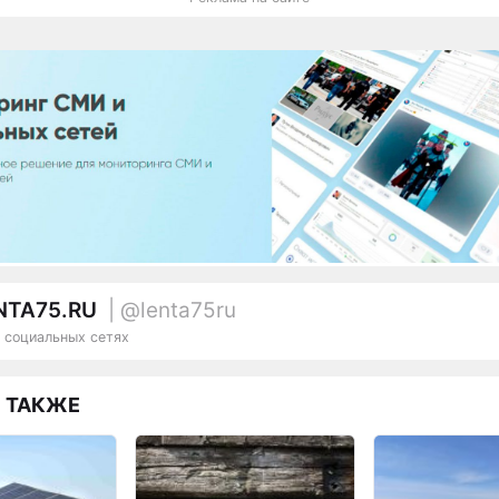
NTA75.RU
| @lenta75ru
 социальных сетях
 ТАКЖЕ