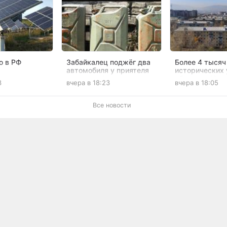
ю в РФ
Забайкалец поджёг два
Более 4 тысяч 
автомобиля у приятеля
исторических 
анцию
после конфликта
обновят в Чите
3
вчера в 18:23
вчера в 18:05
в Забайкалье
рублей
Все новости