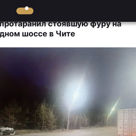
 протаранил стоявшую фуру на
дном шоссе в Чите