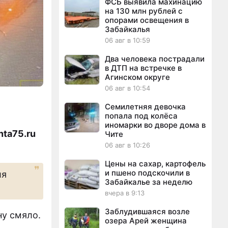
ФСБ выявила махинацию
на 130 млн рублей с
опорами освещения в
Забайкалья
06 авг в 10:59
Два человека пострадали
в ДТП на встречке в
Агинском округе
06 авг в 10:54
Семилетняя девочка
попала под колёса
иномарки во дворе дома в
nta75.ru
Чите
06 авг в 10:26
Цены на сахар, картофель
и пшено подскочили в
ля
Забайкалье за неделю
вчера в 9:13
Заблудившаяся возле
ну смяло.
озера Арей женщина