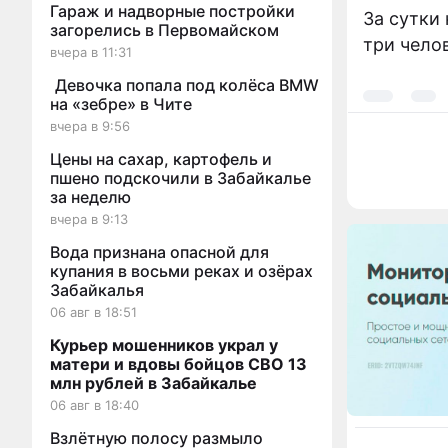
Гараж и надворные постройки
За сутки
загорелись в Первомайском
три чело
вчера в 11:31
Девочка попала под колёса BMW
на «зебре» в Чите
вчера в 9:56
Цены на сахар, картофель и
пшено подскочили в Забайкалье
за неделю
вчера в 9:13
Вода признана опасной для
купания в восьми реках и озёрах
Забайкалья
06 авг в 18:51
Курьер мошенников украл у
матери и вдовы бойцов СВО 13
млн рублей в Забайкалье
06 авг в 18:40
Взлётную полосу размыло