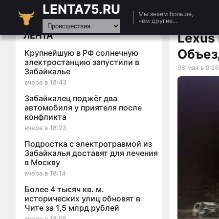
LENTA75.RU
Главная
Мы знаем больше,
чем другие...
Новости
ЛЕНТА
Lexus
Авто
Объез
Крупнейшую в РФ солнечную
Видео
электростанцию запустили в
08 мая в 9:26
Забайкалье
Статьи
вчера в 18:43
Забайкалец поджёг два
автомобиля у приятеля после
конфликта
вчера в 18:23
Подростка с электротравмой из
Забайкалья доставят для лечения
в Москву
вчера в 18:14
Более 4 тысяч кв. м.
исторических улиц обновят в
Чите за 1,5 млрд рублей
вчера в 18:05