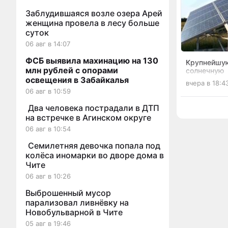
Заблудившаяся возле озера Арей
женщина провела в лесу больше
суток
06 авг в 14:07
ФСБ выявила махинацию на 130
Крупнейшу
млн рублей с опорами
солнечную
электрост
освещения в Забайкалья
вчера в 18:4
запустили 
06 авг в 10:59
Два человека пострадали в ДТП
на встречке в Агинском округе
06 авг в 10:54
Семилетняя девочка попала под
колёса иномарки во дворе дома в
Чите
06 авг в 10:26
Выброшенный мусор
парализовал ливнёвку на
Новобульварной в Чите
05 авг в 19:46