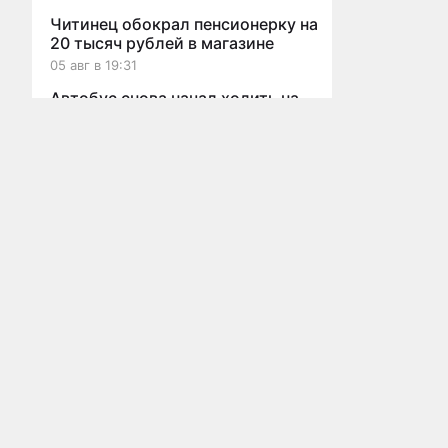
Читинец обокрал пенсионерку на
20 тысяч рублей в магазине
05 авг в 19:31
Автобус снова начал ходить на
Мы используем cookies для корректной работы сайта, персонализ
станцию Лесная в Читинском
округе
05 авг в 19:20
Все новости
Прокуратура начала проверку из
протекающей крыши детсада в
Краснокаменске
Главная
Новости
Статьи
Видео
Афиша
О проекте
Реклама
Бл
05 авг в 19:12
Авто
пользования сайтом
За
информации
Пропавший грибник из Читы
застрял на машине в болоте
05 авг в 18:20
Травмпункт на КСК в Чите
временно прекратил принимать
пациентов
05 авг в 18:09