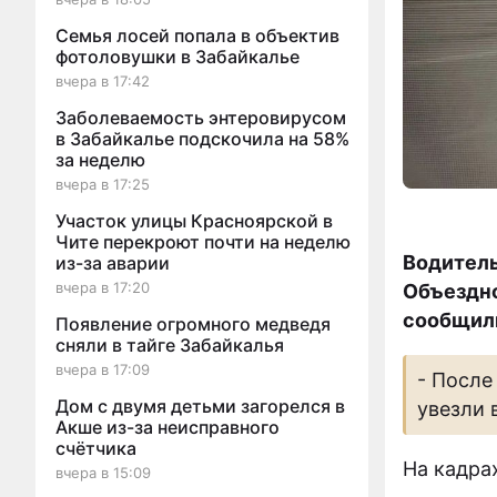
Семья лосей попала в объектив
фотоловушки в Забайкалье
вчера в 17:42
Заболеваемость энтеровирусом
в Забайкалье подскочила на 58%
за неделю
вчера в 17:25
Участок улицы Красноярской в
Чите перекроют почти на неделю
Водитель
из-за аварии
вчера в 17:20
Объездно
сообщили
Появление огромного медведя
сняли в тайге Забайкалья
вчера в 17:09
- После
Дом с двумя детьми загорелся в
увезли 
Акше из-за неисправного
счётчика
На кадра
вчера в 15:09