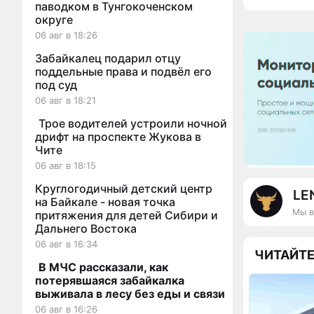
паводком в Тунгокоченском
округе
06 авг в 18:26
Забайкалец подарил отцу
поддельные права и подвёл его
под суд
06 авг в 18:21
Трое водителей устроили ночной
дрифт на проспекте Жукова в
Чите
06 авг в 18:15
Круглогодичный детский центр
LE
на Байкале - новая точка
Мы в
притяжения для детей Сибири и
Дальнего Востока
06 авг в 16:34
ЧИТАЙТЕ
В МЧС рассказали, как
потерявшаяся забайкалка
выживала в лесу без еды и связи
06 авг в 16:26