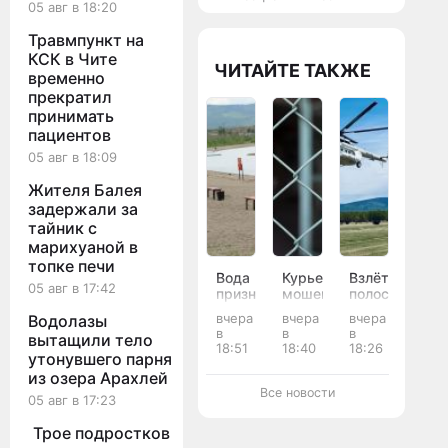
05 авг в 18:20
Травмпункт на
КСК в Чите
ЧИТАЙТЕ ТАКЖЕ
временно
прекратил
принимать
пациентов
05 авг в 18:09
Жителя Балея
задержали за
тайник с
марихуаной в
топке печи
Вода
Курьер
Взлётную
05 авг в 17:42
признана
мошенников
полосу
опасной
украл
размыло
вчера
вчера
вчера
Водолазы
для
у
паводком
в
в
в
вытащили тело
купания
матери
в
18:51
18:40
18:26
в
и
Тунгокоченск
утонувшего парня
восьми
вдовы
округе
из озера Арахлей
реках
бойцов
Все новости
05 авг в 17:23
и
СВО
озёрах
13
Трое подростков
Забайкалья
млн