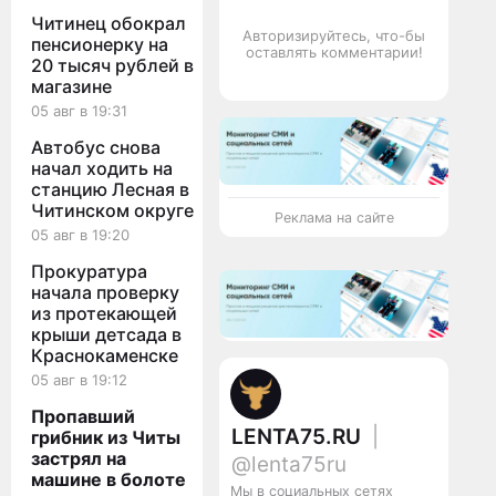
Читинец обокрал
Авторизируйтесь, что-бы
пенсионерку на
оставлять комментарии!
20 тысяч рублей в
магазине
05 авг в 19:31
Автобус снова
начал ходить на
станцию Лесная в
Читинском округе
Реклама на сайте
05 авг в 19:20
Прокуратура
начала проверку
из протекающей
крыши детсада в
Краснокаменске
05 авг в 19:12
Пропавший
LENTA75.RU
|
грибник из Читы
застрял на
@lenta75ru
машине в болоте
Мы в социальных сетях