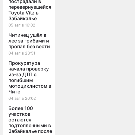
пострадали в
рублей
в
перевернувшейся
Забайкалье
Toyota Vitz в
Забайкалье
05 авг в 16:02
Читинец ушёл в
лес за грибами и
пропал без вести
04 авг в 23:51
Прокуратура
начала проверку
из-за ДТП с
погибшим
мотоциклистом в
Чите
04 авг в 20:02
Более 100
участков
остаются
подтопленными в
Забайкалье после