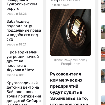
Тунгокоченском
17 июн в 9:06
округе
вчера в 18:26
Забайкалец
подарил отцу
поддельные права
и подвёл его под
суд
вчера в 18:21
Трое водителей
устроили ночной
Фото: Rawpixel.com /
дрифт на
Freepik.com
проспекте
Жукова в Чите
Руководителя
вчера в 18:15
коммерческих
Круглогодичный
предприятий
детский центр на
Байкале - новая
будут судить в
точка притяжения
Забайкалье за то,
для детей Сибири
что он полгода не