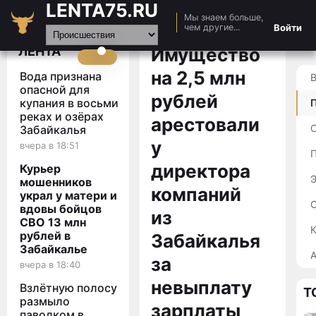
LENTA75.RU
Мы знаем больше,
Главная
Войти
чем другие...
Новости
ЛЕНТА
Имущество
Авто
на 2,5 млн
Вода признана
Видео
опасной для
рублей
купания в восьми
Статьи
реках и озёрах
арестовали
Забайкалья
у
вчера в 18:51
П
директора
Курьер
мошенников
компаний
украл у матери и
вдовы бойцов
из
СВО 13 млн
К
рублей в
Забайкалья
Забайкалье
А
за
вчера в 18:40
невыплату
Взлётную полосу
Т
размыло
зарплаты
паводком в