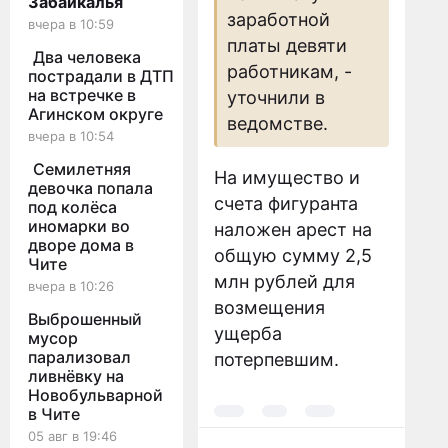
Забайкалья
заработной
вчера в 10:59
платы девяти
Два человека
работникам, -
пострадали в ДТП
на встречке в
уточнили в
Агинском округе
ведомстве.
вчера в 10:54
Семилетняя
На имущество и
девочка попала
счета фигуранта
под колёса
иномарки во
наложен арест на
дворе дома в
общую сумму 2,5
Чите
млн рублей для
вчера в 10:26
возмещения
Выброшенный
ущерба
мусор
парализовал
потерпевшим.
ливнёвку на
Новобульварной
в Чите
05 авг в 19:46