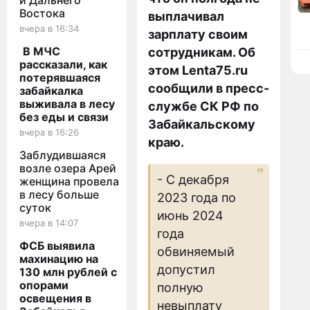
и Дальнего
Востока
выплачивал
вчера в 16:34
зарплату своим
В МЧС
сотрудникам. Об
рассказали, как
этом Lenta75.ru
потерявшаяся
сообщили в пресс-
забайкалка
выживала в лесу
службе СК РФ по
без еды и связи
Забайкальскому
вчера в 16:26
краю.
Заблудившаяся
возле озера Арей
- С декабря
женщина провела
в лесу больше
2023 года по
суток
июнь 2024
вчера в 14:07
года
ФСБ выявила
обвиняемый
махинацию на
допустил
130 млн рублей с
опорами
полную
освещения в
невыплату