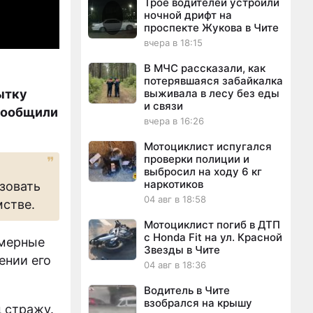
Трое водителей устроили
ночной дрифт на
проспекте Жукова в Чите
вчера в 18:15
В МЧС рассказали, как
потерявшаяся забайкалка
ытку
выживала в лесу без еды
и связи
 сообщили
вчера в 16:26
Мотоциклист испугался
проверки полиции и
выбросил на ходу 6 кг
наркотиков
изовать
04 авг в 18:58
мстве.
Мотоциклист погиб в ДТП
с Honda Fit на ул. Красной
имерные
Звезды в Чите
ении его
04 авг в 18:36
Водитель в Чите
взобрался на крышу
 стражу.