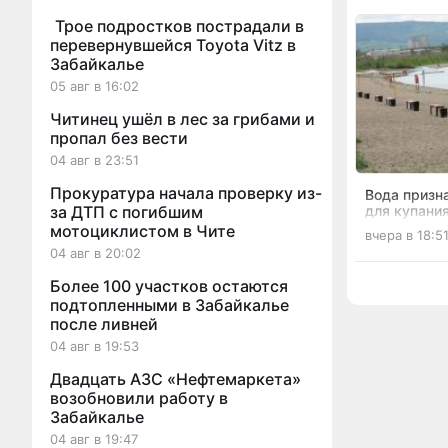
Трое подростков пострадали в
перевернувшейся Toyota Vitz в
Забайкалье
05 авг в 16:02
Читинец ушёл в лес за грибами и
пропал без вести
04 авг в 23:51
Прокуратура начала проверку из-
Вода призн
для купани
за ДТП с погибшим
реках и озё
мотоциклистом в Чите
вчера в 18:5
Забайкалья
04 авг в 20:02
Более 100 участков остаются
подтопленными в Забайкалье
после ливней
04 авг в 19:53
Двадцать АЗС «Нефтемаркета»
возобновили работу в
Забайкалье
04 авг в 19:47