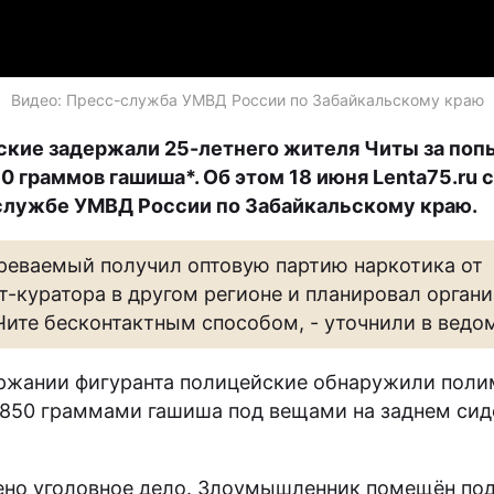
Видео: Пресс-служба УМВД России по Забайкальскому краю
кие задержали 25-летнего жителя Читы за поп
0 граммов гашиша*. Об этом 18 июня Lenta75.ru
службе УМВД России по Забайкальскому краю.
реваемый получил оптовую партию наркотика от
т-куратора в другом регионе и планировал орган
Чите бесконтактным способом, - уточнили в ведо
ржании фигуранта полицейские обнаружили пол
 850 граммами гашиша под вещами на заднем сид
но уголовное дело. Злоумышленник помещён под