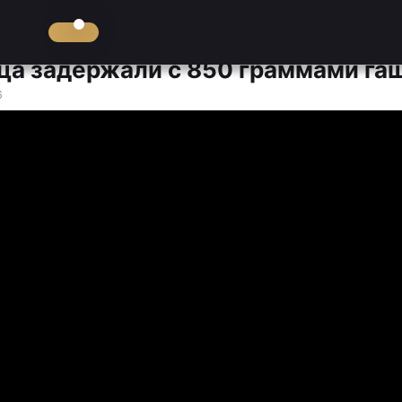
ца задержали с 850 граммами га
6