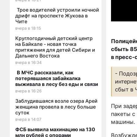
Трое водителей устроили ночной
дрифт на проспекте Жукова в
Чите
вчера в 18:15
Круглогодичный детский центр
Полицейс
на Байкале - новая точка
сбыть 85
притяжения для детей Сибири и
Дальнего Востока
в пресс-
вчера в 16:34
В МЧС рассказали, как
- Подоз
потерявшаяся забайкалка
интерне
выживала в лесу без еды и связи
сбыт в 
вчера в 16:26
Заблудившаяся возле озера Арей
При заде
женщина провела в лесу больше
суток
пакеты с
вчера в 14:07
машины.
ФСБ выявила махинацию на 130
млн рублей с опорами
Возбужде