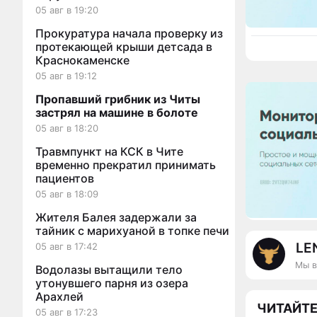
05 авг в 19:20
Прокуратура начала проверку из
протекающей крыши детсада в
Краснокаменске
05 авг в 19:12
Пропавший грибник из Читы
застрял на машине в болоте
05 авг в 18:20
Травмпункт на КСК в Чите
временно прекратил принимать
пациентов
05 авг в 18:09
Жителя Балея задержали за
тайник с марихуаной в топке печи
LE
05 авг в 17:42
Мы в
Водолазы вытащили тело
утонувшего парня из озера
Арахлей
ЧИТАЙТЕ
05 авг в 17:23