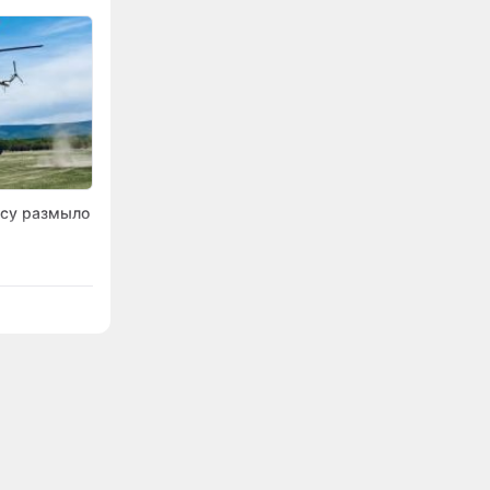
осу размыло
м округе