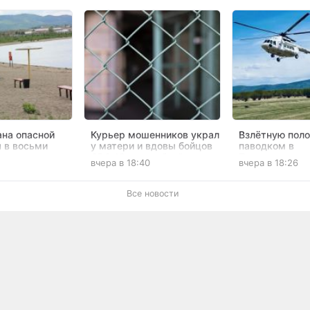
ана опасной
Курьер мошенников украл
Взлётную пол
я в восьми
у матери и вдовы бойцов
паводком в
рах
СВО 13 млн рублей в
Тунгокоченско
1
вчера в 18:40
вчера в 18:26
Забайкалье
Все новости