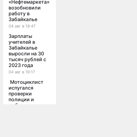
«Нефтемаркета»
возобновили
работу в
Забайкалье
04 авг в 19:47
Зарплаты
учителей в
Забайкалье
выросли на 30
тысяч рублей с
2023 года
04 авг в 19:17
Мотоциклист
испугался
проверки
полиции и
выбросил на ходу
Мы используем cookies для корректной работы сайта,
6 кг наркотиков
персонализации пользователей и других целей, предусмотренных
политикой конфиденциальности
04 авг в 18:58
Принять
Мотоциклист
Все новости
погиб в ДТП с