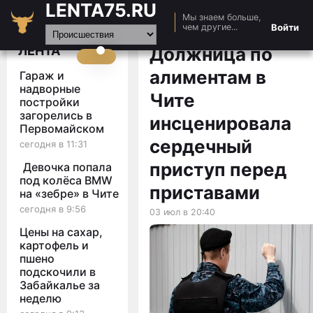
LENTA75.RU
Мы знаем больше,
Главная
Войти
чем другие...
Новости
ЛЕНТА
Должница по
Авто
алиментам в
Гараж и
Видео
надворные
Чите
постройки
Статьи
загорелись в
инсценировала
Первомайском
сердечный
сегодня в 11:31
приступ перед
Девочка попала
под колёса BMW
приставами
на «зебре» в Чите
сегодня в 9:56
03 июл в 20:40
Цены на сахар,
картофель и
пшено
подскочили в
Забайкалье за
неделю