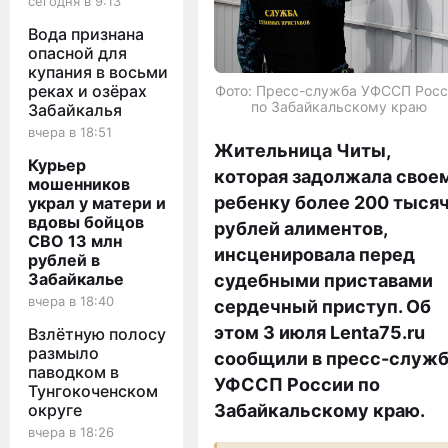
сегодня в 9:13
Вода признана
опасной для
купания в восьми
реках и озёрах
Фото: Пресс-служба УФССП Росс
по Забайкальскому краю
Забайкалья
вчера в 18:51
Жительница Читы,
Курьер
которая задолжала свое
мошенников
ребенку более 200 тыся
украл у матери и
вдовы бойцов
рублей алиментов,
СВО 13 млн
инсценировала перед
рублей в
Забайкалье
судебными приставами
вчера в 18:40
сердечный приступ. Об
этом 3 июля Lenta75.ru
Взлётную полосу
размыло
сообщили в пресс-служ
паводком в
УФССП России по
Тунгокоченском
округе
Забайкальскому краю.
вчера в 18:26