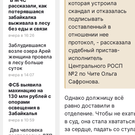
В МЧС
которая устроила
рассказали, как
скандал и отказалась
потерявшаяся
забайкалка
подписывать
выживала в лесу
составленный в
без еды и связи
отношении нее
вчера в 16:26
протокол, - рассказала
Заблудившаяся
судебный пристав-
возле озера Арей
женщина провела
исполнитель
в лесу больше
Центрального РОСП
суток
№2 по Чите Ольга
вчера в 14:07
Сафронова.
ФСБ выявила
махинацию на
130 млн рублей с
Однако должницу всё
опорами
равно доставили в
освещения в
Забайкалья
отделение. Чтобы не ехат
вчера в 10:59
в суд, она стала хвататься
за сердце, падать со стул
Два человека