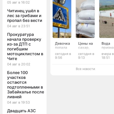
05 авг в 16:02
Читинец ушёл в
лес за грибами и
пропал без вести
04 авг в 23:51
Прокуратура
начала проверку
Девочка
Цены на
Вода
из-за ДТП с
попала
сахар,
призна
погибшим
под
картофель
опасно
мотоциклистом в
сегодня в
сегодня в
вчера в
колёса
и пшено
для
9:56
9:13
18:51
Чите
BMW на
подскочили
купани
«зебре»
в
в вось
04 авг в 20:02
в Чите
Забайкалье
реках 
Все новости
за
озёрах
Более 100
неделю
Забайк
участков
остаются
подтопленными в
Забайкалье после
ливней
04 авг в 19:53
Двадцать АЗС