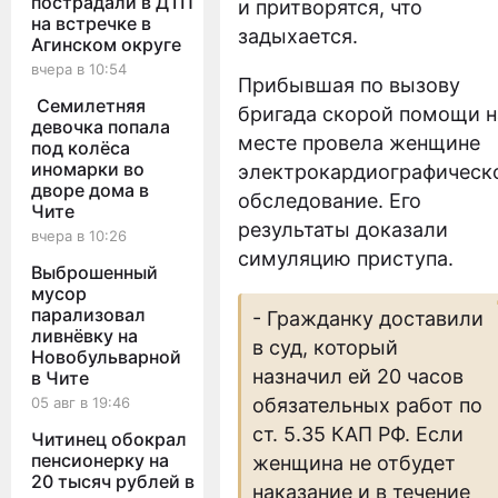
пострадали в ДТП
и притворятся, что
на встречке в
задыхается.
Агинском округе
вчера в 10:54
Прибывшая по вызову
Семилетняя
бригада скорой помощи н
девочка попала
месте провела женщине
под колёса
иномарки во
электрокардиографическ
дворе дома в
обследование. Его
Чите
результаты доказали
вчера в 10:26
симуляцию приступа.
Выброшенный
мусор
парализовал
- Гражданку доставили
ливнёвку на
в суд, который
Новобульварной
назначил ей 20 часов
в Чите
05 авг в 19:46
обязательных работ по
ст. 5.35 КАП РФ. Если
Читинец обокрал
пенсионерку на
женщина не отбудет
20 тысяч рублей в
наказание и в течение