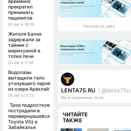
временно
прекратил
принимать
пациентов
05 авг в 18:09
Реклама на сайте
Жителя Балея
задержали за
тайник с
марихуаной в
топке печи
05 авг в 17:42
Водолазы
вытащили тело
утонувшего парня
из озера Арахлей
LENTA75.RU
| @lenta75r
05 авг в 17:23
Мы в социальных сетях
Трое подростков
пострадали в
ЧИТАЙТЕ
перевернувшейся
ТАКЖЕ
Toyota Vitz в
Забайкалье