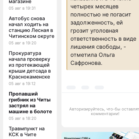
магазине
четырех месяцев
05 авг в 19:31
полностью не погасит
Автобус снова
задолженность, ей
начал ходить на
станцию Лесная в
грозит уголовная
Читинском округе
ответственность в виде
05 авг в 19:20
лишения свободы, -
Прокуратура
отметила Ольга
начала проверку
Сафронова.
из протекающей
крыши детсада в
Краснокаменске
05 авг в 19:12
Пропавший
грибник из Читы
застрял на
Авторизируйтесь, что-бы оставля
машине в болоте
комментарии!
05 авг в 18:20
Травмпункт на
КСК в Чите