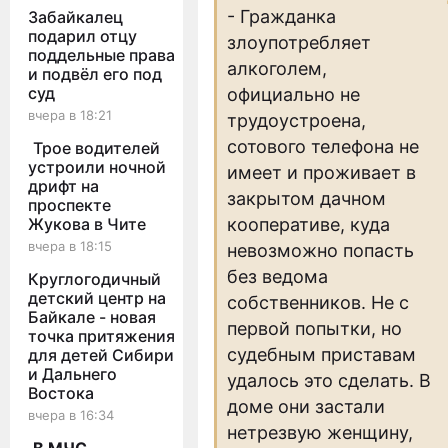
- Гражданка
Забайкалец
подарил отцу
злоупотребляет
поддельные права
алкоголем,
и подвёл его под
суд
официально не
вчера в 18:21
трудоустроена,
сотового телефона не
Трое водителей
устроили ночной
имеет и проживает в
дрифт на
закрытом дачном
проспекте
Жукова в Чите
кооперативе, куда
вчера в 18:15
невозможно попасть
без ведома
Круглогодичный
детский центр на
собственников. Не с
Байкале - новая
первой попытки, но
точка притяжения
судебным приставам
для детей Сибири
и Дальнего
удалось это сделать. В
Востока
доме они застали
вчера в 16:34
нетрезвую женщину,