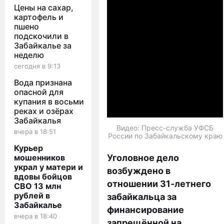
Цены на сахар,
картофель и
пшено
подскочили в
Забайкалье за
неделю
сегодня в 9:13
Вода признана
опасной для
купания в восьми
реках и озёрах
Забайкалья
Видео: Пресс-служба УФСБ
вчера в 18:51
России по Забайкальскому краю
Курьер
мошенников
Уголовное дело
украл у матери и
возбуждено в
вдовы бойцов
отношении 31-летнего
СВО 13 млн
рублей в
забайкальца за
Забайкалье
финансирование
вчера в 18:40
запрещённой на