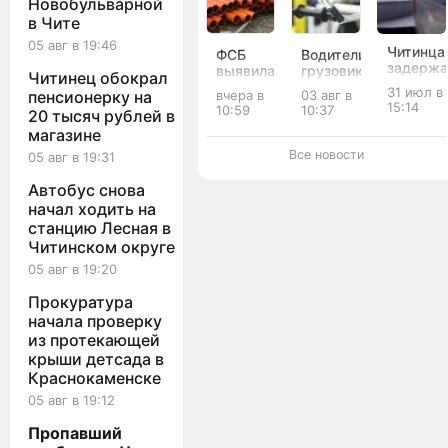
Новобульварной
в Чите
05 авг в 19:46
Читинца
ФСБ
Водители
задержа
выявила
грузовиков
Читинец обокрал
за
махинацию
насмерть
31 июл в
пенсионерку на
вчера в
03 авг в
перевоз
на 130
сбили
15:14
10:59
10:37
20 тысяч рублей в
золота
млн
двух
на 3,5
магазине
рублей
пешеходов
млн
с
в
Все новости
05 авг в 19:31
рублей
опорами
Забайкалье
освещения
за ночь
Автобус снова
в
начал ходить на
Забайкалья
станцию Лесная в
Читинском округе
05 авг в 19:20
Прокуратура
начала проверку
из протекающей
крыши детсада в
Краснокаменске
05 авг в 19:12
Пропавший