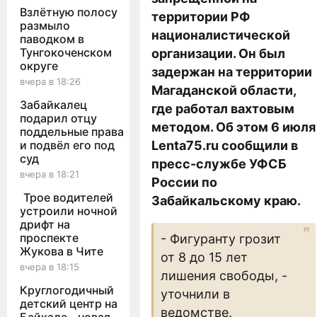
Взлётную полосу
территории РФ
размыло
националистической
паводком в
Тунгокоченском
организации. Он был
округе
задержан на территории
вчера в 18:26
Магаданской области,
Забайкалец
где работал вахтовым
подарил отцу
методом. Об этом 6 июля
поддельные права
и подвёл его под
Lenta75.ru сообщили в
суд
пресс-службе УФСБ
вчера в 18:21
России по
Трое водителей
Забайкальскому краю.
устроили ночной
дрифт на
проспекте
- Фигуранту грозит
Жукова в Чите
от 8 до 15 лет
вчера в 18:15
лишения свободы, -
Круглогодичный
уточнили в
детский центр на
ведомстве.