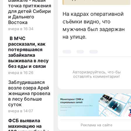
Байкале - новая
точка притяжения
для детей Сибири
На кадрах оперативной
и Дальнего
съёмки видно, что
Востока
мужчина был задержан
вчера в 16:34
на улице.
В МЧС
рассказали, как
потерявшаяся
забайкалка
выживала в лесу
без еды и связи
Авторизируйтесь, что-бы
вчера в 16:26
оставлять комментарии!
Заблудившаяся
возле озера Арей
женщина провела
в лесу больше
суток
вчера в 14:07
ФСБ выявила
Реклама на сайте
махинацию на