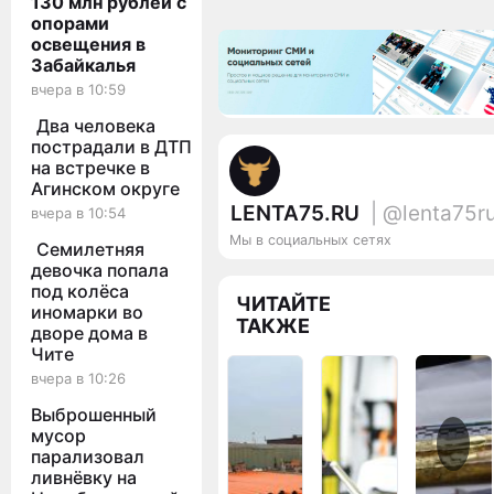
130 млн рублей с
опорами
освещения в
Забайкалья
вчера в 10:59
Два человека
пострадали в ДТП
на встречке в
Агинском округе
LENTA75.RU
| @lenta75r
вчера в 10:54
Мы в социальных сетях
Семилетняя
девочка попала
под колёса
ЧИТАЙТЕ
иномарки во
ТАКЖЕ
дворе дома в
Чите
вчера в 10:26
Выброшенный
мусор
парализовал
ливнёвку на