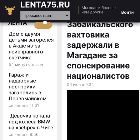
LENTA75.RU
Мы знаем больше,
Главная
Войти
чем другие...
Новости
ЛЕНТА
Забайкальского
Авто
вахтовика
Дом с двумя
Видео
детьми загорелся
задержали в
в Акше из-за
Статьи
неисправного
Магадане за
счётчика
спонсирование
54 минуты назад
националистов
Гараж и
надворные
06 июл в 9:34
постройки
загорелись в
Первомайском
сегодня в 11:31
Девочка попала
под колёса BMW
на «зебре» в Чите
сегодня в 9:56