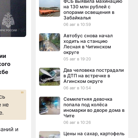
ФСБ выявила махинацию
на 130 млн рублей с
опорами освещения в
Забайкалья
06 авг в 10:59
Автобус снова начал
ходить на станцию
Лесная в Читинском
округе
ии
05 авг в 19:20
кого
Два человека пострадали
жбе
в ДТП на встречке в
Агинском округе
06 авг в 10:54
сь
Семилетняя девочка
 не
попала под колёса
иномарки во дворе дома в
е.
Чите
06 авг в 10:26
аний и
Цены на сахар, картофель