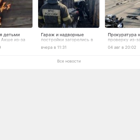
я детьми
Гараж и надворные
Прокуратура 
 Акше из-за
постройки загорелись в
проверку из-з
го счётчика
Первомайском
погибшим мот
9
вчера в 11:31
04 авг в 20:02
в Чите
Все новости