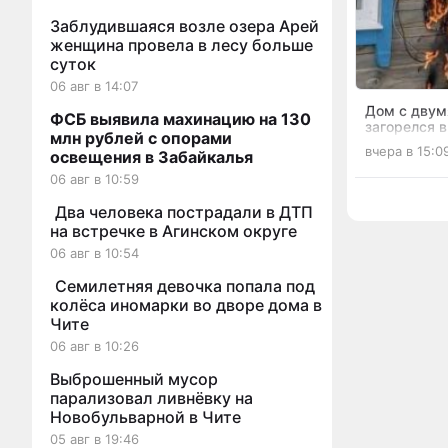
Заблудившаяся возле озера Арей
женщина провела в лесу больше
суток
06 авг в 14:07
Дом с двум
ФСБ выявила махинацию на 130
загорелся в
млн рублей с опорами
неисправно
вчера в 15:0
освещения в Забайкалья
06 авг в 10:59
Два человека пострадали в ДТП
на встречке в Агинском округе
06 авг в 10:54
Семилетняя девочка попала под
колёса иномарки во дворе дома в
Чите
06 авг в 10:26
Выброшенный мусор
парализовал ливнёвку на
Новобульварной в Чите
05 авг в 19:46