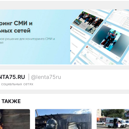
NTA75.RU
| @lenta75ru
 социальных сетях
 ТАКЖЕ