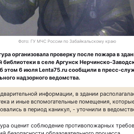
Фото: ГУ МЧС России по Забайкальскому краю
ура организовала проверку после пожара в здан
 библиотеки в селе Аргунск Нерчинско-Заводс
Об этом 6 июля Lenta75.ru сообщили в пресс-слу
ьного надзорного ведомства.
едварительной информации, в здании располагала
ека и иные вспомогательные помещения, которые
овались в период каникул, - уточнили в ведомств
ура оценит соблюдение противопожарных требов
ий безопасности образовательного процесса.