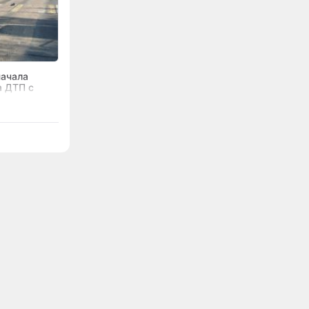
начала
а ДТП с
оциклистом