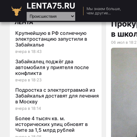
LENTA75.RU
Главная
Мы знаем больше,
чем другие...
Новости
ЛЕНТА
Проку
Авто
в шко
Крупнейшую в РФ солнечную
Видео
электростанцию запустили в
06 июл в 18:
Забайкалье
Статьи
вчера в 18:43
Забайкалец поджёг два
автомобиля у приятеля после
конфликта
вчера в 18:23
Подростка с электротравмой из
Забайкалья доставят для лечения
в Москву
вчера в 18:14
Более 4 тысяч кв. м.
исторических улиц обновят в
Чите за 1,5 млрд рублей
вчера в 18:05