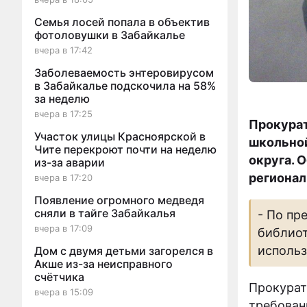
Семья лосей попала в объектив
фотоловушки в Забайкалье
вчера в 17:42
Заболеваемость энтеровирусом
в Забайкалье подскочила на 58%
за неделю
вчера в 17:25
Прокурат
Участок улицы Красноярской в
школьной
Чите перекроют почти на неделю
округа. 
из-за аварии
регионал
вчера в 17:20
Появление огромного медведя
сняли в тайге Забайкалья
- По пр
вчера в 17:09
библиот
использ
Дом с двумя детьми загорелся в
Акше из-за неисправного
счётчика
Прокурат
вчера в 15:09
требован