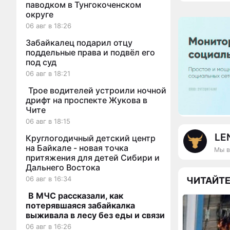
паводком в Тунгокоченском
округе
06 авг в 18:26
Забайкалец подарил отцу
поддельные права и подвёл его
под суд
06 авг в 18:21
Трое водителей устроили ночной
дрифт на проспекте Жукова в
Чите
06 авг в 18:15
LE
Круглогодичный детский центр
на Байкале - новая точка
Мы в
притяжения для детей Сибири и
Дальнего Востока
06 авг в 16:34
ЧИТАЙТЕ
В МЧС рассказали, как
потерявшаяся забайкалка
выживала в лесу без еды и связи
06 авг в 16:26