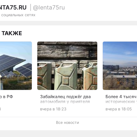
NTA75.RU
| @lenta75ru
 социальных сетях
 ТАКЖЕ
ю в РФ
Забайкалец поджёг два
Более 4 тысяч 
автомобиля у приятеля
исторических 
анцию
после конфликта
обновят в Чите
3
вчера в 18:23
вчера в 18:05
в Забайкалье
рублей
Все новости