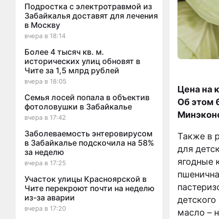
Подростка с электротравмой из
Забайкалья доставят для лечения
в Москву
вчера в 18:14
Более 4 тысяч кв. м.
исторических улиц обновят в
Чите за 1,5 млрд рублей
вчера в 18:05
Цена на 
Семья лосей попала в объектив
Об этом 
фотоловушки в Забайкалье
Минэконо
вчера в 17:42
Заболеваемость энтеровирусом
Также в 
в Забайкалье подскочила на 58%
для детск
за неделю
ягодные к
вчера в 17:25
пшенична
Участок улицы Красноярской в
пастериз
Чите перекроют почти на неделю
из-за аварии
детского
вчера в 17:20
масло – 