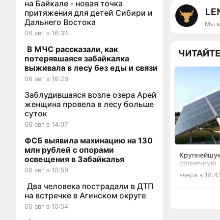
на Байкале - новая точка
LE
притяжения для детей Сибири и
Дальнего Востока
Мы в
06 авг в 16:34
В МЧС рассказали, как
ЧИТАЙТЕ
потерявшаяся забайкалка
выживала в лесу без еды и связи
06 авг в 16:26
Заблудившаяся возле озера Арей
женщина провела в лесу больше
суток
06 авг в 14:07
ФСБ выявила махинацию на 130
млн рублей с опорами
Крупнейшу
освещения в Забайкалья
солнечную
06 авг в 10:59
электрост
вчера в 18:4
запустили 
Два человека пострадали в ДТП
на встречке в Агинском округе
06 авг в 10:54