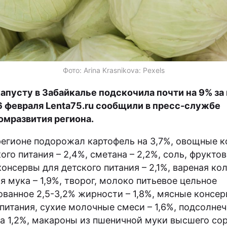
Фото: Arina Krasnikova: Pexels
капусту в Забайкалье подскочила почти на 9% за
6 февраля Lenta75.ru сообщили в пресс-службе
мразвития региона.
регионе подорожал картофель на 3,7%, овощные 
ого питания – 2,4%, сметана – 2,2%, соль, фруктов
онсервы для детского питания – 2,1%, вареная ко
я мука – 1,9%, творог, молоко питьевое цельное
ованное 2,5-3,2% жирности – 1,8%, мясные консер
 питания, сухие молочные смеси – 1,6%, подсолне
на 1,2%, макароны из пшеничной муки высшего сор