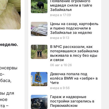
Появление огромного
медведя сняли в тайге
Забайкалья
вчера в 17:09
Цены на сахар, картофель
и пшено подскочили в
Забайкалье за неделю
вчера в 9:13
 неделю.
В МЧС рассказали, как
потерявшаяся забайкалка
выживала в лесу без еды
и связи
06 авг в 16:26
консервы
о-
Девочка попала под
колёса BMW на «зебре» в
лбаса,
Чите
вчера в 9:56
вы для
Гараж и надворные
чное
постройки загорелись в
та –
Первомайском