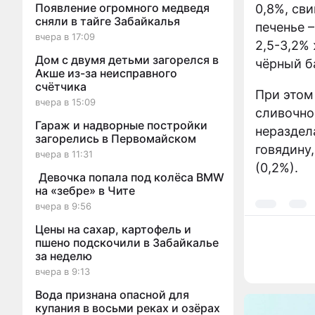
Появление огромного медведя
0,8%, св
сняли в тайге Забайкалья
печенье 
вчера в 17:09
2,5-3,2% 
Дом с двумя детьми загорелся в
чёрный б
Акше из-за неисправного
счётчика
При этом
вчера в 15:09
сливочно
Гараж и надворные постройки
нераздел
загорелись в Первомайском
говядину
вчера в 11:31
(0,2%).
Девочка попала под колёса BMW
на «зебре» в Чите
вчера в 9:56
Цены на сахар, картофель и
пшено подскочили в Забайкалье
за неделю
вчера в 9:13
Вода признана опасной для
купания в восьми реках и озёрах