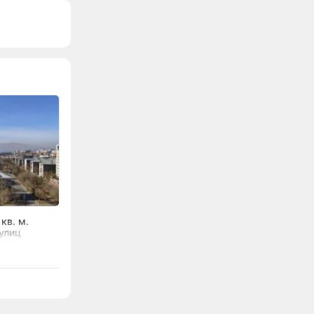
кв. м.
улиц
 за 1,5 млрд