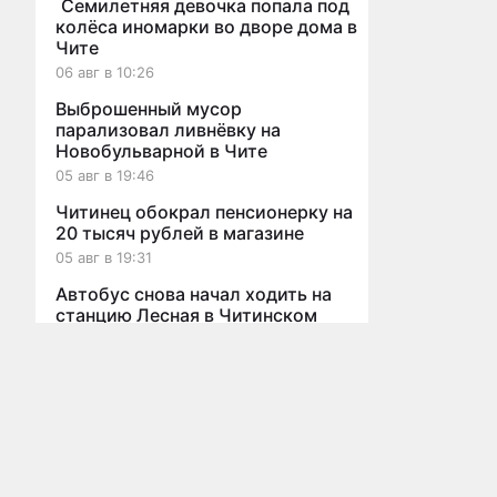
Семилетняя девочка попала под
колёса иномарки во дворе дома в
Чите
06 авг в 10:26
Выброшенный мусор
парализовал ливнёвку на
Новобульварной в Чите
05 авг в 19:46
Читинец обокрал пенсионерку на
20 тысяч рублей в магазине
05 авг в 19:31
Автобус снова начал ходить на
станцию Лесная в Читинском
Мы используем cookies для корректной работы сайта, персонализ
округе
05 авг в 19:20
Прокуратура начала проверку из
Все новости
протекающей крыши детсада в
Краснокаменске
05 авг в 19:12
Главная
Новости
Статьи
Видео
Афиша
О проекте
Реклама
Бл