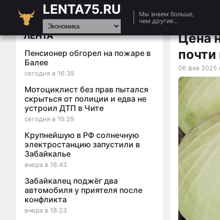
LENTA75.RU
Главная
Мы знаем больше,
чем другие...
Новости
ЛЕНТА
Цена 
Авто
почти
Пенсионер обгорел на пожаре в
Видео
Балее
06 фев 2025 
сегодня в 16:39
Статьи
Мотоциклист без прав пытался
скрыться от полиции и едва не
устроил ДТП в Чите
сегодня в 16:29
Крупнейшую в РФ солнечную
электростанцию запустили в
Забайкалье
вчера в 18:43
Забайкалец поджёг два
автомобиля у приятеля после
конфликта
вчера в 18:23