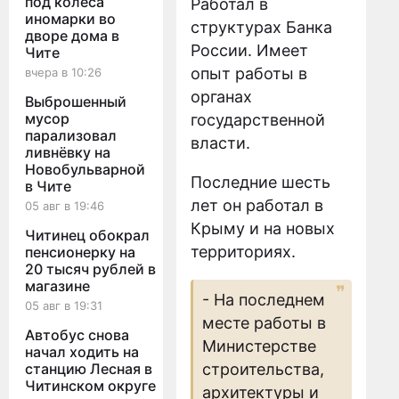
под колёса
Работал в
иномарки во
структурах Банка
дворе дома в
России. Имеет
Чите
опыт работы в
вчера в 10:26
органах
Выброшенный
мусор
государственной
парализовал
власти.
ливнёвку на
Новобульварной
Последние шесть
в Чите
лет он работал в
05 авг в 19:46
Крыму и на новых
Читинец обокрал
территориях.
пенсионерку на
20 тысяч рублей в
магазине
- На последнем
05 авг в 19:31
месте работы в
Автобус снова
Министерстве
начал ходить на
строительства,
станцию Лесная в
Читинском округе
архитектуры и