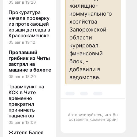
05 авг в 19:20
жилищно-
Прокуратура
коммунального
начала проверку
хозяйства
из протекающей
Запорожской
крыши детсада в
Краснокаменске
области
05 авг в 19:12
курировал
Пропавший
финансовый
грибник из Читы
блок, -
застрял на
добавили в
машине в болоте
ведомстве.
05 авг в 18:20
Травмпункт на
КСК в Чите
временно
прекратил
принимать
Авторизируйтесь, что-бы
пациентов
оставлять комментарии!
05 авг в 18:09
Жителя Балея