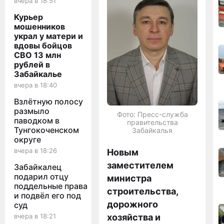
вчера в 18:51
Курьер
мошенников
украл у матери и
вдовы бойцов
СВО 13 млн
рублей в
Забайкалье
вчера в 18:40
Взлётную полосу
размыло
Фото: Пресс-служба
паводком в
правительства
Тунгокоченском
Забайкалья
округе
вчера в 18:26
Новым
заместителем
Забайкалец
подарил отцу
министра
поддельные права
строительства,
и подвёл его под
дорожного
суд
хозяйства и
вчера в 18:21