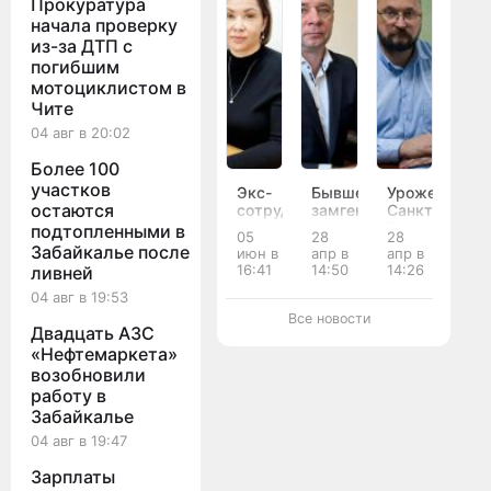
Прокуратура
начала проверку
из-за ДТП с
погибшим
мотоциклистом в
Чите
04 авг в 20:02
Более 100
участков
Экс-
Бывшего
Уроженец
остаются
сотрудница
замгендиректора
Санкт-
налоговой
«Зенит-
Петербурга
подтопленными в
05
28
28
службы
Арена»
стал
Забайкалье после
июн в
апр в
апр в
стал
назначили
новым
16:41
14:50
14:26
ливней
замглавы
и.о.
замминистра
04 авг в 19:53
Минсоцполитики
министра
природных
Забайкалья
строительства
ресурсов
Все новости
Двадцать АЗС
Забайкалья
Забайкалья
«Нефтемаркета»
возобновили
работу в
Забайкалье
04 авг в 19:47
Зарплаты