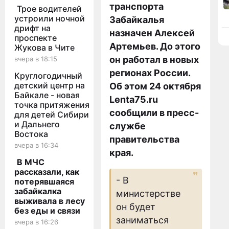
транспорта
Трое водителей
устроили ночной
Забайкалья
дрифт на
назначен Алексей
проспекте
Артемьев. До этого
Жукова в Чите
он работал в новых
вчера в 18:15
регионах России.
Круглогодичный
детский центр на
Об этом 24 октября
Байкале - новая
Lenta75.ru
точка притяжения
сообщили в пресс-
для детей Сибири
и Дальнего
службе
Востока
правительства
вчера в 16:34
края.
В МЧС
рассказали, как
- В
потерявшаяся
забайкалка
министерстве
выживала в лесу
он будет
без еды и связи
заниматься
вчера в 16:26