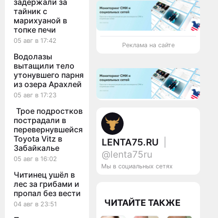
задержали за
тайник с
марихуаной в
топке печи
05 авг в 17:42
Реклама на сайте
Водолазы
вытащили тело
утонувшего парня
из озера Арахлей
05 авг в 17:23
Трое подростков
пострадали в
перевернувшейся
Toyota Vitz в
LENTA75.RU
|
Забайкалье
@lenta75ru
05 авг в 16:02
Мы в социальных сетях
Читинец ушёл в
лес за грибами и
пропал без вести
ЧИТАЙТЕ ТАКЖЕ
04 авг в 23:51