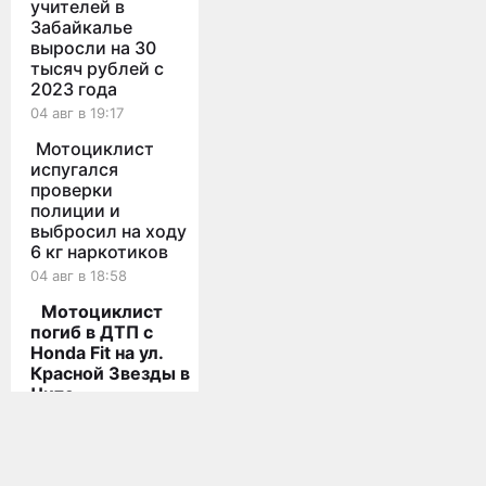
учителей в
Забайкалье
выросли на 30
тысяч рублей с
2023 года
04 авг в 19:17
Мотоциклист
испугался
проверки
полиции и
выбросил на ходу
6 кг наркотиков
04 авг в 18:58
Мотоциклист
погиб в ДТП с
Honda Fit на ул.
Красной Звезды в
Чите
Мы используем cookies для корректной работы сайта,
персонализации пользователей и других целей, предусмотренных
04 авг в 18:36
политикой конфиденциальности
Спасатели
Принять
устранили
Все новости