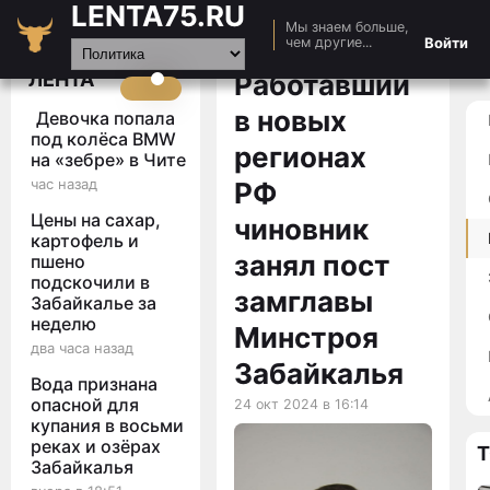
LENTA75.RU
Мы знаем больше,
Главная
Войти
чем другие...
Новости
ЛЕНТА
Работавший
Авто
в новых
Девочка попала
Видео
под колёса BMW
регионах
на «зебре» в Чите
Статьи
час назад
РФ
Цены на сахар,
чиновник
картофель и
занял пост
пшено
подскочили в
замглавы
Забайкалье за
неделю
Минстроя
два часа назад
Забайкалья
Вода признана
опасной для
24 окт 2024 в 16:14
купания в восьми
реках и озёрах
Забайкалья