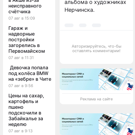
в Акше из-за
альбома о художниках
неисправного
Нерчинска.
счётчика
07 авг в 15:09
Гараж и
надворные
постройки
загорелись в
Авторизируйтесь, что-бы
Первомайском
оставлять комментарии!
07 авг в 11:31
Девочка попала
под колёса BMW
на «зебре» в Чите
07 авг в 9:56
Цены на сахар,
Реклама на сайте
картофель и
пшено
подскочили в
Забайкалье за
неделю
07 авг в 9:13