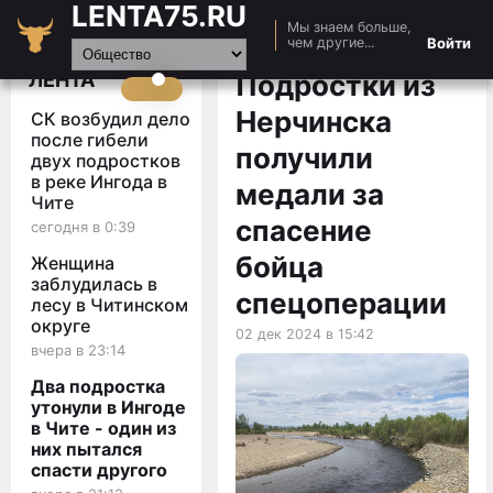
LENTA75.RU
Мы знаем больше,
Главная
Войти
чем другие...
Новости
ЛЕНТА
Подростки из
Авто
Нерчинска
СК возбудил дело
Видео
после гибели
получили
двух подростков
Статьи
в реке Ингода в
медали за
Чите
спасение
сегодня в 0:39
бойца
Женщина
заблудилась в
спецоперации
лесу в Читинском
округе
02 дек 2024 в 15:42
вчера в 23:14
Два подростка
утонули в Ингоде
в Чите - один из
них пытался
спасти другого