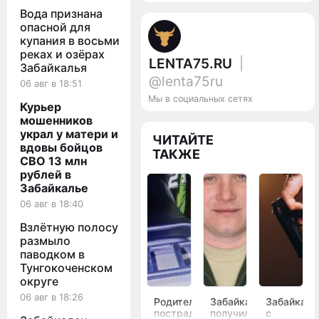
Вода признана
опасной для
купания в восьми
реках и озёрах
LENTA75.RU
|
Забайкалья
@lenta75ru
06 авг в 18:51
Мы в социальных сетях
Курьер
мошенников
украл у матери и
ЧИТАЙТЕ
вдовы бойцов
ТАКЖЕ
СВО 13 млн
рублей в
Забайкалье
06 авг в 18:40
Взлётную полосу
размыло
паводком в
Тунгокоченском
округе
06 авг в 18:26
Родителей
Забайкалец
Забайкале
пострадавших
получил
с