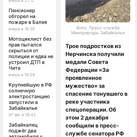
вчера в 21:12
Пенсионер
обгорел на
пожаре в Балее
Фото: Пресс-служба
вчера в 16:39
Минприроды Забайкалья
Мотоциклист без
прав пытался
Трое подростков из
скрыться от
Нерчинска получили
полиции и едва не
медали Совета
устроил ДТП в
Чите
Федерации «За
вчера в 16:29
проявленное
Крупнейшую в РФ
мужество» за
солнечную
спасение тонувшего в
электростанцию
реке участника
запустили в
Забайкалье
спецоперации. Об
07 авг в 18:43
этом 2 декабря
Забайкалец
сообщили в пресс-
поджёг два
службе сенатора РФ
автомобиля у