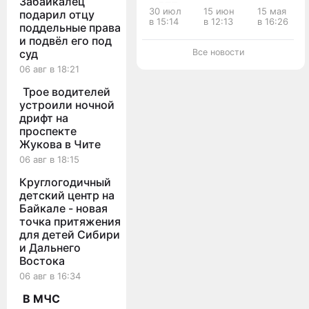
Забайкалец
в ДТП
три
игрушечн
30 июл
15 июн
15 мая
подарил отцу
подростков-
медали
пистолет
в 15:14
в 12:13
в 16:26
поддельные права
мотоциклистов
за
ограбил
накажут
выполнение
подростко
и подвёл его под
в
задач
в
Все новости
суд
Забайкалье
на СВО
Оловянно
06 авг в 18:21
Трое водителей
устроили ночной
дрифт на
проспекте
Жукова в Чите
06 авг в 18:15
Круглогодичный
детский центр на
Байкале - новая
точка притяжения
для детей Сибири
и Дальнего
Востока
06 авг в 16:34
В МЧС