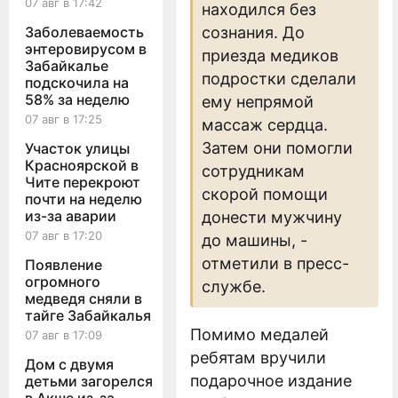
07 авг в 17:42
находился без
Заболеваемость
сознания. До
энтеровирусом в
приезда медиков
Забайкалье
подростки сделали
подскочила на
58% за неделю
ему непрямой
07 авг в 17:25
массаж сердца.
Затем они помогли
Участок улицы
Красноярской в
сотрудникам
Чите перекроют
скорой помощи
почти на неделю
из-за аварии
донести мужчину
07 авг в 17:20
до машины, -
отметили в пресс-
Появление
огромного
службе.
медведя сняли в
тайге Забайкалья
Помимо медалей
07 авг в 17:09
ребятам вручили
Дом с двумя
подарочное издание
детьми загорелся