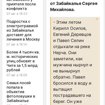
от Забайкалья Сергея
приятеля после
конфликта
Михайлова.
07 авг в 18:23
Подростка с
- Этим летом
электротравмой
Кирилл Осипов,
из Забайкалья
Евгений Деревцов
доставят для
лечения в Москву
и Павел Селин
07 авг в 18:14
отдыхали на реке
Более 4 тысяч кв.
Нерча. Они
м. исторических
заметили, как
улиц обновят в
мужчина нырнул и
Чите за 1,5 млрд
рублей
не вынырнул
07 авг в 18:05
обратно. Павел
Семья лосей
бросился в воду и
попала в
вытащил
объектив
пострадавшего на
фотоловушки в
Забайкалье
берег. Он уже