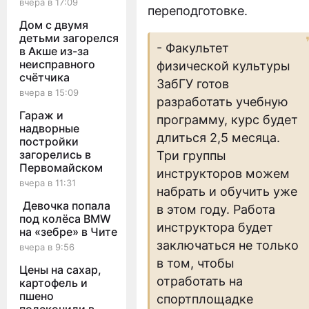
вчера в 17:09
переподготовке.
Дом с двумя
детьми загорелся
- Факультет
в Акше из-за
неисправного
физической культуры
счётчика
ЗабГУ готов
вчера в 15:09
разработать учебную
Гараж и
программу, курс будет
надворные
длиться 2,5 месяца.
постройки
загорелись в
Три группы
Первомайском
инструкторов можем
вчера в 11:31
набрать и обучить уже
Девочка попала
в этом году. Работа
под колёса BMW
инструктора будет
на «зебре» в Чите
заключаться не только
вчера в 9:56
в том, чтобы
Цены на сахар,
отработать на
картофель и
пшено
спортплощадке