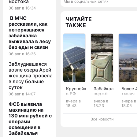
Востока
Мы в социальных сетях
06 авг в 16:34
В МЧС
ЧИТАЙТЕ
рассказали, как
ТАКЖЕ
потерявшаяся
забайкалка
выживала в лесу
без еды и связи
06 авг в 16:26
Заблудившаяся
возле озера Арей
женщина провела
в лесу больше
суток
Крупнейшую
Забайкалец
Более 
в РФ
поджёг
тысяч
06 авг в 14:07
солнечную
два
кв. м.
вчера в
вчера в
вчера в
электростанцию
автомобиля
истори
ФСБ выявила
18:43
18:23
18:05
запустили
у
улиц
махинацию на
в
приятеля
обновя
130 млн рублей с
Забайкалье
после
в Чите 
Все новости
опорами
конфликта
1,5 мл
освещения в
рублей
Забайкалья