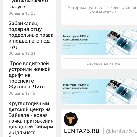
Тунгокоченском
округе
Авторизируйтесь, что-бы оставлят
комментарии!
06 авг в 18:26
Забайкалец
подарил отцу
поддельные права
и подвёл его под
суд
06 авг в 18:21
Трое водителей
Реклама на сайте
устроили ночной
дрифт на
проспекте
Жукова в Чите
06 авг в 18:15
Круглогодичный
детский центр на
Байкале - новая
точка притяжения
для детей Сибири
LENTA75.RU
| @lenta75r
и Дальнего