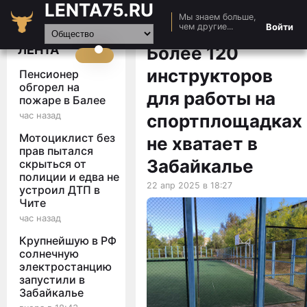
LENTA75.RU
Мы знаем больше,
Главная
Войти
чем другие...
Новости
ЛЕНТА
Более 120
Авто
инструкторов
Пенсионер
Видео
обгорел на
для работы на
пожаре в Балее
Статьи
час назад
спортплощадках
Мотоциклист без
не хватает в
прав пытался
Забайкалье
скрыться от
полиции и едва не
22 апр 2025 в 18:27
устроил ДТП в
Чите
час назад
Крупнейшую в РФ
солнечную
электростанцию
запустили в
Забайкалье