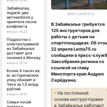
вчера в 18:43
Забайкалец
поджёг два
Фото: Lenta75.ru
автомобиля у
приятеля после
В Забайкалье требуется
конфликта
125 инструкторов для
вчера в 18:23
работы с детьми на
Подростка с
спортплощадках. Об это
электротравмой
из Забайкалья
22 апреля Lenta75.ru
доставят для
сообщили в пресс-служ
лечения в Москву
Заксобрания региона со
вчера в 18:14
ссылкой на главу
Более 4 тысяч кв.
Минспорта края Андрея
м. исторических
улиц обновят в
Серёдкина.
Чите за 1,5 млрд
рублей
- На постоянной
вчера в 18:05
основе инструкторами
Семья лосей
в Забайкалье работают
попала в