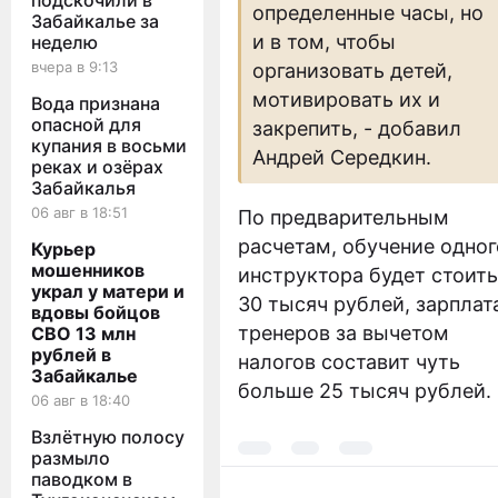
подскочили в
определенные часы, но
Забайкалье за
и в том, чтобы
неделю
вчера в 9:13
организовать детей,
мотивировать их и
Вода признана
опасной для
закрепить, - добавил
купания в восьми
Андрей Середкин.
реках и озёрах
Забайкалья
06 авг в 18:51
По предварительным
расчетам, обучение одног
Курьер
мошенников
инструктора будет стоить
украл у матери и
30 тысяч рублей, зарплат
вдовы бойцов
тренеров за вычетом
СВО 13 млн
рублей в
налогов составит чуть
Забайкалье
больше 25 тысяч рублей.
06 авг в 18:40
Взлётную полосу
размыло
паводком в