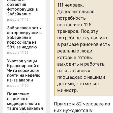
объектив
111 человек.
фотоловушки в
Дополнительная
Забайкалье
потребность
вчера в 17:42
составляет 125
Заболеваемость
тренеров. Под эту
энтеровирусом в
Забайкалье
потребность у нас уже
подскочила на
в разрезе районов есть
58% за неделю
реальные люди,
вчера в 17:25
которые готовы
Участок улицы
выходить и работать
Красноярской в
Чите перекроют
на спортивных
почти на неделю
площадках с нашими
из-за аварии
детьми, - отметил
вчера в 17:20
министр.
Появление
огромного
медведя сняли в
При этом 82 человека из
тайге Забайкалья
них нуждаются в