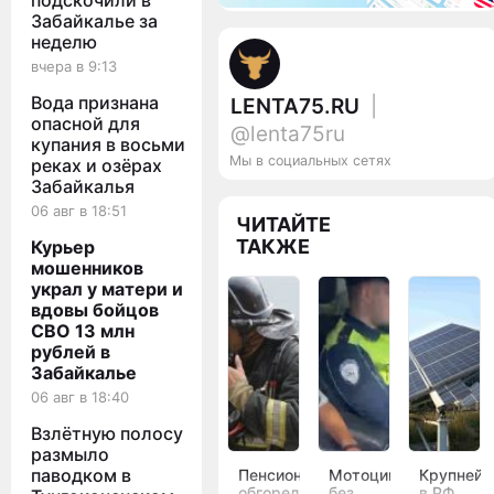
подскочили в
Забайкалье за
неделю
вчера в 9:13
Вода признана
LENTA75.RU
|
опасной для
@lenta75ru
купания в восьми
Мы в социальных сетях
реках и озёрах
Забайкалья
06 авг в 18:51
ЧИТАЙТЕ
ТАКЖЕ
Курьер
мошенников
украл у матери и
вдовы бойцов
СВО 13 млн
рублей в
Забайкалье
06 авг в 18:40
Взлётную полосу
размыло
паводком в
Пенсионер
Мотоциклист
Крупней
обгорел
без
в РФ