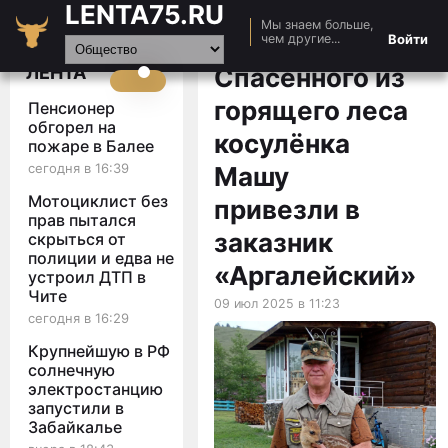
LENTA75.RU
Мы знаем больше,
Главная
Войти
чем другие...
Новости
ЛЕНТА
Спасённого из
Авто
горящего леса
Пенсионер
Видео
обгорел на
косулёнка
пожаре в Балее
Статьи
сегодня в 16:39
Машу
Мотоциклист без
привезли в
прав пытался
заказник
скрыться от
полиции и едва не
«Аргалейский»
устроил ДТП в
Чите
09 июл 2025 в 11:23
сегодня в 16:29
Крупнейшую в РФ
солнечную
электростанцию
запустили в
Забайкалье