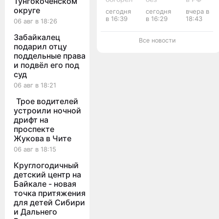
Тунгокоченском
на
прав
солнечну
округе
сегодня
сегодня
вчера в
пожаре
пытался
электрос
в 16:39
в 16:29
18:43
06 авг в 18:26
в Балее
скрыться
запустил
от
в
Забайкалец
полиции
Забайкал
Все новости
подарил отцу
и едва
не
поддельные права
устроил
и подвёл его под
ДТП в
суд
Чите
06 авг в 18:21
Трое водителей
устроили ночной
дрифт на
проспекте
Жукова в Чите
06 авг в 18:15
Круглогодичный
детский центр на
Байкале - новая
точка притяжения
для детей Сибири
и Дальнего