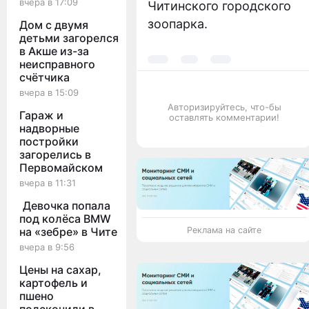
вчера в 17:09
Читинского городского
зоопарка.
Дом с двумя
детьми загорелся
в Акше из-за
неисправного
счётчика
вчера в 15:09
Авторизируйтесь, что-бы
Гараж и
оставлять комментарии!
надворные
постройки
загорелись в
Первомайском
вчера в 11:31
Девочка попала
под колёса BMW
Реклама на сайте
на «зебре» в Чите
вчера в 9:56
Цены на сахар,
картофель и
пшено