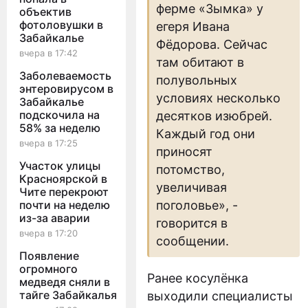
ферме «Зымка» у
объектив
фотоловушки в
егеря Ивана
Забайкалье
Фёдорова. Сейчас
вчера в 17:42
там обитают в
Заболеваемость
полувольных
энтеровирусом в
условиях несколько
Забайкалье
подскочила на
десятков изюбрей.
58% за неделю
Каждый год они
вчера в 17:25
приносят
Участок улицы
потомство,
Красноярской в
увеличивая
Чите перекроют
поголовье», -
почти на неделю
из-за аварии
говорится в
вчера в 17:20
сообщении.
Появление
огромного
Ранее косулёнка
медведя сняли в
тайге Забайкалья
выходили специалисты