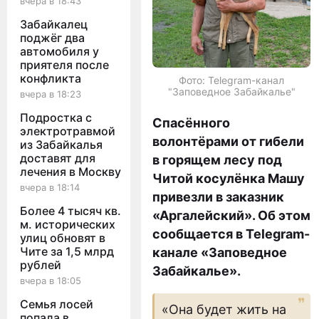
вчера в 18:43
Забайкалец
поджёг два
автомобиля у
приятеля после
конфликта
Фото: Telegram-канал
"Заповедное Забайкалье"
вчера в 18:23
Подростка с
Спасённого
электротравмой
волонтёрами от гибели
из Забайкалья
доставят для
в горящем лесу под
лечения в Москву
Читой косулёнка Машу
вчера в 18:14
привезли в заказник
Более 4 тысяч кв.
«Аргалейский». Об этом
м. исторических
сообщается в Telegram-
улиц обновят в
Чите за 1,5 млрд
канале «Заповедное
рублей
Забайкалье».
вчера в 18:05
Семья лосей
«Она будет жить на
попала в