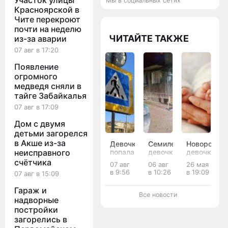
Участок улицы
Мы в социальных сетях
Красноярской в
Чите перекроют
почти на неделю
ЧИТАЙТЕ ТАКЖЕ
из-за аварии
07 авг в 17:20
Появление
огромного
медведя сняли в
тайге Забайкалья
07 авг в 17:09
Дом с двумя
детьми загорелся
в Акше из-за
Девочка
Семилетняя
Новорождё
неисправного
попала
девочка
девочке
под
попала
в селе
счётчика
07 авг
06 авг
26 мая
колёса
под
Забайкалья
в 9:56
в 10:26
в 19:09
07 авг в 15:09
BMW
колёса
дали
на
иномарки
французск
Гараж и
«зебре»
во
имя
Все новости
надворные
в Чите
дворе
постройки
дома в
Чите
загорелись в