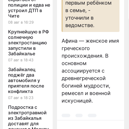
первым ребёнком
полиции и едва не
в семье, -
устроил ДТП в
Чите
уточнили в
08 авг в 16:29
ведомстве.
Крупнейшую в РФ
солнечную
Афина — женское имя
электростанцию
запустили в
греческого
Забайкалье
происхождения. В
07 авг в 18:43
основном
Забайкалец
ассоциируется с
поджёг два
древнегреческой
автомобиля у
богиней мудрости,
приятеля после
конфликта
ремесел и военной
07 авг в 18:23
искусницей.
Подростка с
электротравмой
из Забайкалья
доставят для