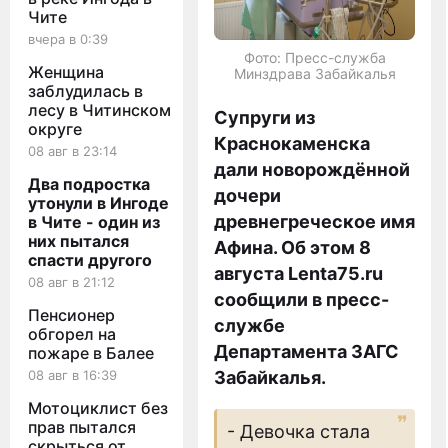
Чите
вчера в 0:39
Фото: Пресс-служба
Женщина
Минздрава Забайкалья
заблудилась в
лесу в Читинском
Супруги из
округе
Краснокаменска
08 авг в 23:14
дали новорождённой
Два подростка
дочери
утонули в Ингоде
древнегреческое имя
в Чите - один из
них пытался
Афина. Об этом 8
спасти другого
августа Lenta75.ru
08 авг в 21:12
сообщили в пресс-
Пенсионер
службе
обгорел на
Департамента ЗАГС
пожаре в Балее
08 авг в 16:39
Забайкалья.
Мотоциклист без
прав пытался
- Девочка стала
скрыться от