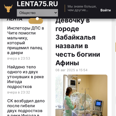
LENTA75.RU
Мы знаем больше,
Главная
Войти
чем другие...
Новости
ЛЕНТА
Девочку в
Авто
городе
Инспеторы ДПС в
Видео
Чите помогли
Забайкалья
мальчику,
Статьи
который
назвали в
прищемил палец
в двери
честь богини
вчера в 23:53
Афины
Найдено тело
08 авг 2025 в 15:54
одного из двух
утонувших в реке
Ингода
подростков
вчера в 23:32
СК возбудил дело
после гибели
двух подростков
в реке Ингода в