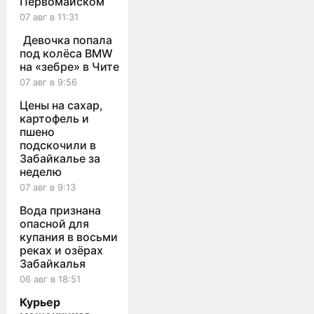
Первомайском
07 авг в 11:31
Девочка попала
под колёса BMW
на «зебре» в Чите
07 авг в 9:56
Цены на сахар,
картофель и
пшено
подскочили в
Забайкалье за
неделю
07 авг в 9:13
Вода признана
опасной для
купания в восьми
реках и озёрах
Забайкалья
06 авг в 18:51
Курьер