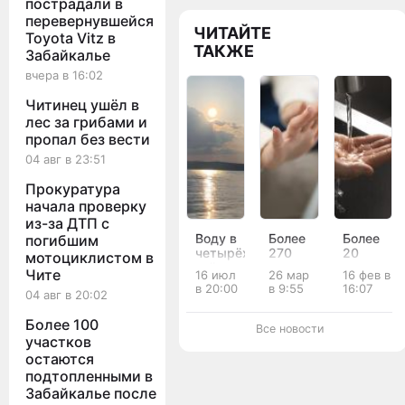
пострадали в
перевернувшейся
ЧИТАЙТЕ
Toyota Vitz в
ТАКЖЕ
Забайкалье
вчера в 16:02
Читинец ушёл в
лес за грибами и
пропал без вести
04 авг в 23:51
Прокуратура
начала проверку
из-за ДТП с
Воду в
Более
Более
погибшим
четырёх
270
20
мотоциклистом в
озёрах
домов
многоэта
Чите
16 июл
26 мар
16 фев в
Забайкалья
остались
остались
в 20:00
в 9:55
16:07
04 авг в 20:02
признали
без
без
опасной
тепла и
холодной
Более 100
для
горячей
воды в
Все новости
купания
воды в
Чите
участков
посёлках
остаются
ГРЭС и
подтопленными в
КСК в
Забайкалье после
Чите