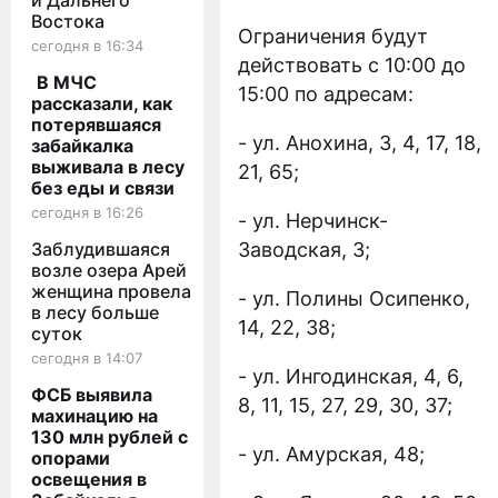
и Дальнего
Востока
Ограничения будут
сегодня в 16:34
действовать с 10:00 до
В МЧС
15:00 по адресам:
рассказали, как
потерявшаяся
- ул. Анохина, 3, 4, 17, 18,
забайкалка
выживала в лесу
21, 65;
без еды и связи
сегодня в 16:26
- ул. Нерчинск-
Заблудившаяся
Заводская, 3;
возле озера Арей
женщина провела
- ул. Полины Осипенко,
в лесу больше
14, 22, 38;
суток
сегодня в 14:07
- ул. Ингодинская, 4, 6,
ФСБ выявила
8, 11, 15, 27, 29, 30, 37;
махинацию на
130 млн рублей с
- ул. Амурская, 48;
опорами
освещения в