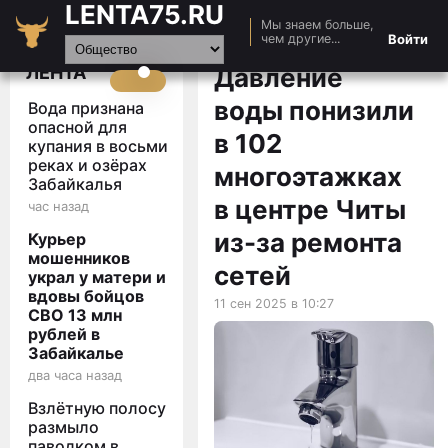
LENTA75.RU
Мы знаем больше,
Главная
Войти
чем другие...
Новости
ЛЕНТА
Давление
Авто
воды понизили
Вода признана
Видео
опасной для
в 102
купания в восьми
Статьи
реках и озёрах
многоэтажках
Забайкалья
в центре Читы
час назад
из-за ремонта
Курьер
мошенников
сетей
украл у матери и
вдовы бойцов
11 сен 2025 в 10:27
СВО 13 млн
рублей в
Забайкалье
два часа назад
Взлётную полосу
размыло
паводком в