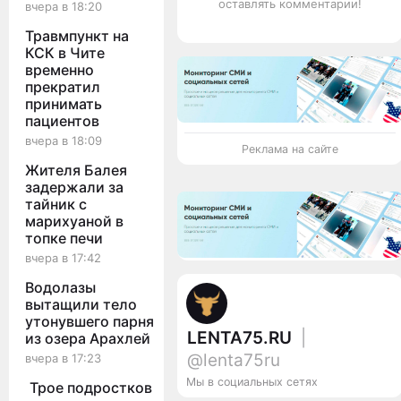
оставлять комментарии!
вчера в 18:20
Травмпункт на
КСК в Чите
временно
прекратил
принимать
пациентов
вчера в 18:09
Реклама на сайте
Жителя Балея
задержали за
тайник с
марихуаной в
топке печи
вчера в 17:42
Водолазы
вытащили тело
утонувшего парня
LENTA75.RU
|
из озера Арахлей
@lenta75ru
вчера в 17:23
Мы в социальных сетях
Трое подростков