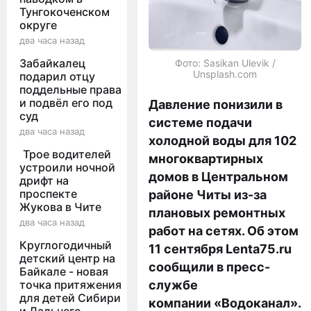
Тунгокоченском
округе
два часа назад
Забайкалец
Фото: Sasikan Ulevik /
Unsplash.com
подарил отцу
поддельные права
и подвёл его под
Давление понизили в
суд
системе подачи
два часа назад
холодной воды для 102
Трое водителей
многоквартирных
устроили ночной
домов в Центральном
дрифт на
проспекте
районе Читы из-за
Жукова в Чите
плановых ремонтных
два часа назад
работ на сетях. Об этом
Круглогодичный
11 сентября Lenta75.ru
детский центр на
сообщили в пресс-
Байкале - новая
точка притяжения
службе
для детей Сибири
компании «Водоканал».