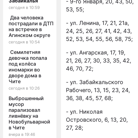
Забайкалья
- 9-го Января, 20, 43, 50,
сегодня в 10:59
53, 55;
Два человека
- ул. Ленина, 17, 21, 21а,
пострадали в ДТП
на встречке в
24, 25, 26, 27, 41, 42, 43,
Агинском округе
52, 53, 54, 55, 56, 58, 75;
сегодня в 10:54
Семилетняя
- ул. Ангарская, 17, 19,
девочка попала
21, 26, 27, 30, 33, 35, 42,
под колёса
46, 70, 72;
иномарки во
дворе дома в
Чите
- ул. Забайкальского
сегодня в 10:26
Рабочего, 13, 15, 23, 24,
36, 38, 45, 57, 68;
Выброшенный
мусор
парализовал
- ул. Николая
ливнёвку на
Островского, 6, 13, 20,
Новобульварной
в Чите
27, 28;
вчера в 19:46