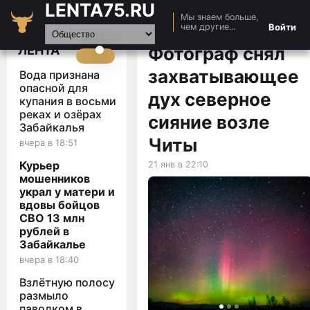
LENTA75.RU
Мы знаем больше,
Главная
Войти
чем другие...
Новости
ЛЕНТА
Фотограф снял
Авто
захватывающее
Вода признана
Видео
опасной для
дух северное
купания в восьми
Статьи
реках и озёрах
сияние возле
Забайкалья
Читы
вчера в 18:51
Курьер
21 янв в 22:10
мошенников
украл у матери и
вдовы бойцов
СВО 13 млн
рублей в
Забайкалье
вчера в 18:40
Взлётную полосу
размыло
паводком в