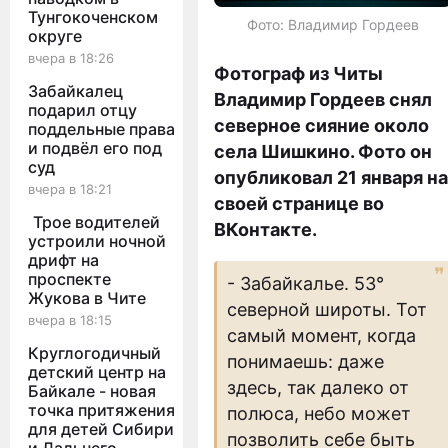
Тунгокоченском
Фото: Владимир Гордеев
округе
вчера в 18:26
Фотограф из Читы
Забайкалец
Владимир Гордеев снял
подарил отцу
северное сияние около
поддельные права
и подвёл его под
села Шишкино. Фото он
суд
опубликовал 21 января на
вчера в 18:21
своей странице во
Трое водителей
ВКонтакте.
устроили ночной
дрифт на
проспекте
- Забайкалье. 53°
Жукова в Чите
северной широты. Тот
вчера в 18:15
самый момент, когда
Круглогодичный
понимаешь: даже
детский центр на
здесь, так далеко от
Байкале - новая
точка притяжения
полюса, небо может
для детей Сибири
позволить себе быть