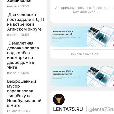
Забайкалья
вчера в 10:59
Авторизируйтесь, что-бы оставлят
комментарии!
Два человека
пострадали в ДТП
на встречке в
Агинском округе
вчера в 10:54
Семилетняя
девочка попала
под колёса
Реклама на сайте
иномарки во
дворе дома в
Чите
вчера в 10:26
Выброшенный
мусор
парализовал
ливнёвку на
Новобульварной
в Чите
LENTA75.RU
| @lenta75r
05 авг в 19:46