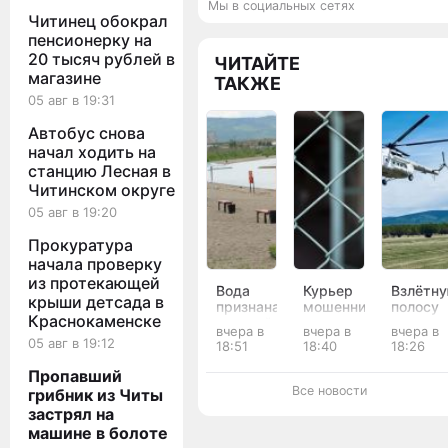
Мы в социальных сетях
Читинец обокрал
пенсионерку на
20 тысяч рублей в
ЧИТАЙТЕ
магазине
ТАКЖЕ
05 авг в 19:31
Автобус снова
начал ходить на
станцию Лесная в
Читинском округе
05 авг в 19:20
Прокуратура
начала проверку
из протекающей
Вода
Курьер
Взлётн
крыши детсада в
признана
мошенников
полосу
Краснокаменске
опасной
украл у
размыл
вчера в
вчера в
вчера в
для
матери
паводк
05 авг в 19:12
18:51
18:40
18:26
купания
и вдовы
в
в
бойцов
Тунгоко
Пропавший
восьми
СВО 13
округе
Все новости
грибник из Читы
реках и
млн
застрял на
озёрах
рублей в
машине в болоте
Забайкалья
Забайкалье