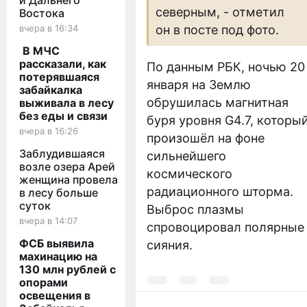
и Дальнего
северным, - отметил
Востока
вчера в 16:34
он в посте под фото.
В МЧС
рассказали, как
По данным РБК, ночью 20
потерявшаяся
января на Землю
забайкалка
обрушилась магнитная
выживала в лесу
без еды и связи
буря уровня G4.7, которы
вчера в 16:26
произошёл на фоне
Заблудившаяся
сильнейшего
возле озера Арей
космического
женщина провела
радиационного шторма.
в лесу больше
суток
Выброс плазмы
вчера в 14:07
спровоцировал полярные
ФСБ выявила
сияния.
махинацию на
130 млн рублей с
опорами
освещения в