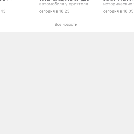
автомобиля у приятеля
исторических 
анцию
после конфликта
обновят в Чите
:43
сегодня в 18:23
сегодня в 18:05
в Забайкалье
рублей
Все новости
ации пользователей и других целей, предусмотренных
политикой ко