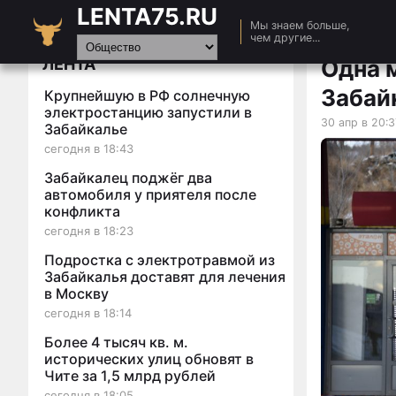
LENTA75.RU
Главная
Мы знаем больше,
чем другие...
Новости
ЛЕНТА
Одна 
Авто
Забай
Крупнейшую в РФ солнечную
Видео
электростанцию запустили в
30 апр в 20:3
Забайкалье
Статьи
сегодня в 18:43
Забайкалец поджёг два
автомобиля у приятеля после
конфликта
сегодня в 18:23
Подростка с электротравмой из
Забайкалья доставят для лечения
в Москву
сегодня в 18:14
Более 4 тысяч кв. м.
исторических улиц обновят в
Чите за 1,5 млрд рублей
сегодня в 18:05