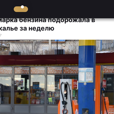
марка бензина подорожала в
калье за неделю
7