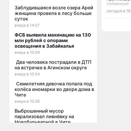
солнечную
Заблудившаяся возле озера Арей
электрост
сегодня в 18
женщина провела в лесу больше
запустили 
суток
вчера в 14:07
ФСБ выявила махинацию на 130
млн рублей с опорами
освещения в Забайкалья
вчера в 10:59
Два человека пострадали в ДТП
на встречке в Агинском округе
вчера в 10:54
Семилетняя девочка попала под
колёса иномарки во дворе дома в
Чите
вчера в 10:26
Выброшенный мусор
парализовал ливнёвку на
Новобульварной в Чите
Мы используем cookies для корректной работы сайта, персонализ
05 авг в 19:46