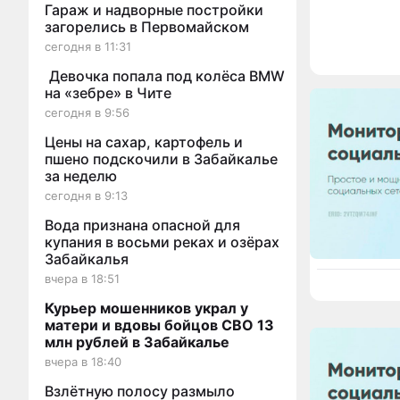
Гараж и надворные постройки
загорелись в Первомайском
сегодня в 11:31
Девочка попала под колёса BMW
на «зебре» в Чите
сегодня в 9:56
Цены на сахар, картофель и
пшено подскочили в Забайкалье
за неделю
сегодня в 9:13
Вода признана опасной для
купания в восьми реках и озёрах
Забайкалья
вчера в 18:51
Курьер мошенников украл у
матери и вдовы бойцов СВО 13
млн рублей в Забайкалье
вчера в 18:40
Взлётную полосу размыло