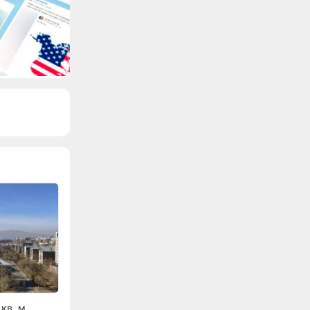
кв. м.