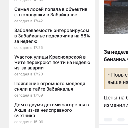
Семья лосей попала в объектив
фотоловушки в Забайкалье
сегодня в 17:42
Заболеваемость энтеровирусом
в Забайкалье подскочила на 58%
за неделю
сегодня в 17:25
За недел
Участок улицы Красноярской в
бензина.
Чите перекроют почти на неделю
из-за аварии
- Повыс
сегодня в 17:20
выше на
Появление огромного медведя
сняли в тайге Забайкалья
сегодня в 17:09
Цены на 
Дом с двумя детьми загорелся в
изменили
Акше из-за неисправного
счётчика
сегодня в 15:09