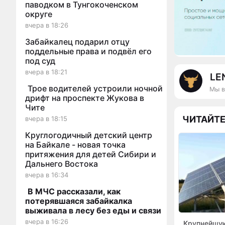
паводком в Тунгокоченском
округе
вчера в 18:26
Забайкалец подарил отцу
поддельные права и подвёл его
под суд
вчера в 18:21
LE
Трое водителей устроили ночной
Мы в
дрифт на проспекте Жукова в
Чите
ЧИТАЙТЕ
вчера в 18:15
Круглогодичный детский центр
на Байкале - новая точка
притяжения для детей Сибири и
Дальнего Востока
вчера в 16:34
В МЧС рассказали, как
потерявшаяся забайкалка
выживала в лесу без еды и связи
вчера в 16:26
Крупнейшу