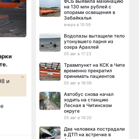
ФСБ выявила махинацию
на 130 млн рублей с
опорами освещения в
Забайкалья
вчера в 10:59
Водолазы вытащили тело
утонувшего парня из
озера Арахлей
05 авг в 17:23
арки
те.
Травмпункт на КСК в Чите
временно прекратил
принимать пациентов
98 и
05 авг в 18:09
Автобус снова начал
ходить на станцию
Лесная в Читинском
не
округе
05 авг в 19:20
Два человека пострадали
в ДТП на встречке в