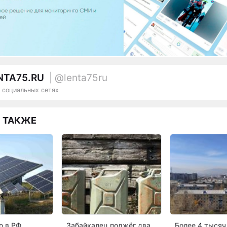
NTA75.RU
| @lenta75ru
 социальных сетях
 ТАКЖЕ
ю в РФ
Забайкалец поджёг два
Более 4 тысяч 