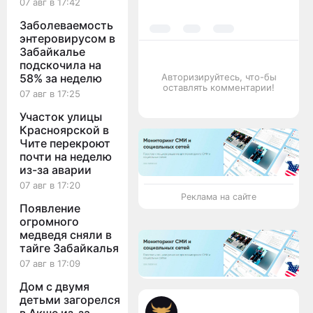
07 авг в 17:42
Заболеваемость
энтеровирусом в
Забайкалье
подскочила на
58% за неделю
Авторизируйтесь, что-бы
оставлять комментарии!
07 авг в 17:25
Участок улицы
Красноярской в
Чите перекроют
почти на неделю
из-за аварии
07 авг в 17:20
Реклама на сайте
Появление
огромного
медведя сняли в
тайге Забайкалья
07 авг в 17:09
Дом с двумя
детьми загорелся