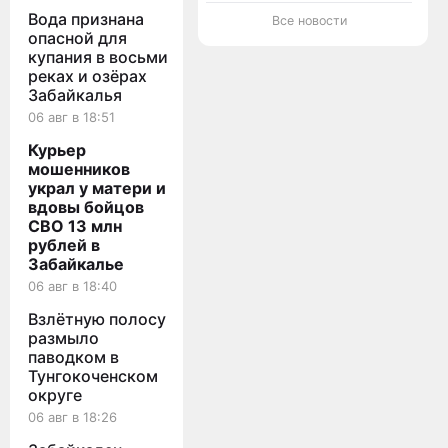
в
приятеля
улиц
Забайкалье
после
обновят
Вода признана
Все новости
конфликта
в Чите
опасной для
за 1,5
купания в восьми
млрд
реках и озёрах
рублей
Забайкалья
06 авг в 18:51
Курьер
мошенников
украл у матери и
вдовы бойцов
СВО 13 млн
рублей в
Забайкалье
06 авг в 18:40
Взлётную полосу
размыло
паводком в
Тунгокоченском
округе
06 авг в 18:26