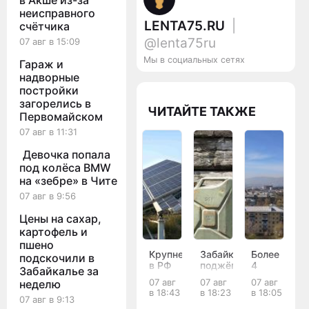
в Акше из-за
неисправного
LENTA75.RU
|
счётчика
@lenta75ru
07 авг в 15:09
Мы в социальных сетях
Гараж и
надворные
постройки
загорелись в
ЧИТАЙТЕ ТАКЖЕ
Первомайском
07 авг в 11:31
Девочка попала
под колёса BMW
на «зебре» в Чите
07 авг в 9:56
Цены на сахар,
картофель и
пшено
Крупнейшую
Забайкалец
Более
подскочили в
в РФ
поджёг
4
Забайкалье за
солнечную
два
тысяч
07 авг
07 авг
07 авг
неделю
электростанцию
автомобиля
кв. м.
в 18:43
в 18:23
в 18:05
запустили
у
историческ
07 авг в 9:13