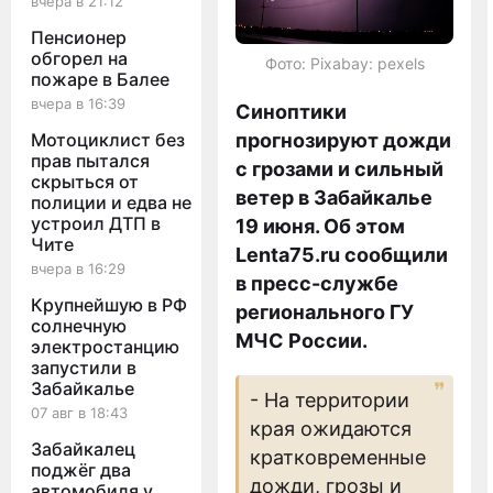
вчера в 21:12
Пенсионер
обгорел на
Фото: Pixabay: pexels
пожаре в Балее
вчера в 16:39
Синоптики
Мотоциклист без
прогнозируют дожди
прав пытался
с грозами и сильный
скрыться от
ветер в Забайкалье
полиции и едва не
устроил ДТП в
19 июня. Об этом
Чите
Lenta75.ru сообщили
вчера в 16:29
в пресс-службе
Крупнейшую в РФ
регионального ГУ
солнечную
МЧС России.
электростанцию
запустили в
Забайкалье
- На территории
07 авг в 18:43
края ожидаются
Забайкалец
кратковременные
поджёг два
дожди, грозы и
автомобиля у