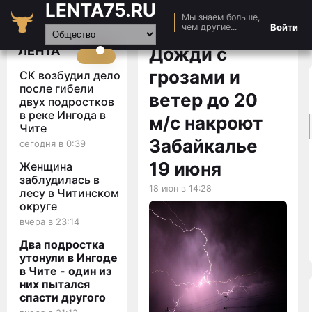
LENTA75.RU
Мы знаем больше,
Главная
Войти
чем другие...
Новости
ЛЕНТА
Дожди с
Авто
грозами и
СК возбудил дело
Видео
после гибели
ветер до 20
двух подростков
Статьи
в реке Ингода в
м/с накроют
Чите
Забайкалье
сегодня в 0:39
19 июня
Женщина
заблудилась в
18 июн в 14:28
лесу в Читинском
округе
вчера в 23:14
Два подростка
утонули в Ингоде
в Чите - один из
них пытался
спасти другого