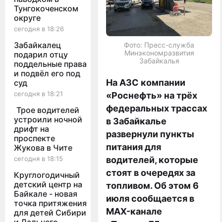
Тунгокоченском
округе
сегодня в 18:26
Забайкалец
Фото: Пресс-служба
Минэкономразвития
подарил отцу
Забайкалья
поддельные права
и подвёл его под
На АЗС компании
суд
сегодня в 18:21
«Роснефть» на трёх
федеральных трассах
Трое водителей
устроили ночной
в Забайкалье
дрифт на
развернули пункты
проспекте
питания для
Жукова в Чите
сегодня в 18:15
водителей, которые
стоят в очередях за
Круглогодичный
детский центр на
топливом. Об этом 6
Байкале - новая
июля сообщается в
точка притяжения
MAX-канале
для детей Сибири