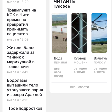
ЧИТАЙТЕ
вчера в 18:20
ТАКЖЕ
Травмпункт на
КСК в Чите
временно
прекратил
принимать
пациентов
вчера в 18:09
Жителя Балея
задержали за
тайник с
Вода
Курьер
Взлётную
марихуаной в
признана
мошенников
полосу
опасной
украл у
размыло
топке печи
два
сегодня
сегодня
для
матери
паводком
часа
в 18:40
в 18:26
вчера в 17:42
купания
и
в
назад
в
вдовы
Тунгокоче
Водолазы
восьми
бойцов
округе
вытащили тело
реках и
СВО 13
Все новости
утонувшего парня
озёрах
млн
Забайкалья
рублей
из озера Арахлей
в
вчера в 17:23
Забайкалье
Трое подростков