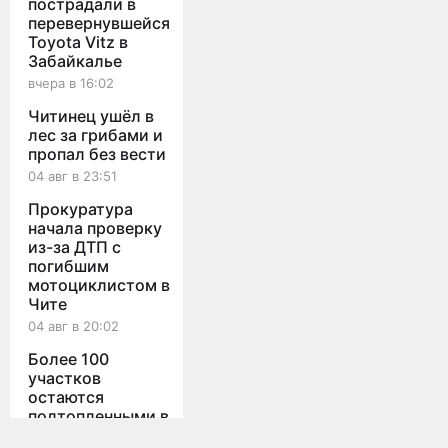
пострадали в
перевернувшейся
Toyota Vitz в
Забайкалье
вчера в 16:02
Читинец ушёл в
лес за грибами и
пропал без вести
04 авг в 23:51
Прокуратура
начала проверку
из-за ДТП с
погибшим
мотоциклистом в
Чите
04 авг в 20:02
Более 100
участков
остаются
подтопленными в
Мы используем cookies для корректной работы сайта,
Забайкалье после
персонализации пользователей и других целей, предусмотренных