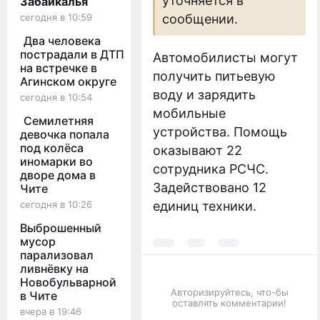
уточняется в
Забайкалья
сегодня в 10:59
сообщении.
Два человека
пострадали в ДТП
Автомобилисты могут
на встречке в
получить питьевую
Агинском округе
воду и зарядить
сегодня в 10:54
мобильные
Семилетняя
устройства. Помощь
девочка попала
под колёса
оказывают 22
иномарки во
сотрудника РСЧС.
дворе дома в
Задействовано 12
Чите
сегодня в 10:26
единиц техники.
Выброшенный
мусор
парализовал
ливнёвку на
Новобульварной
Авторизируйтесь, что-бы
в Чите
оставлять комментарии!
вчера в 19:46