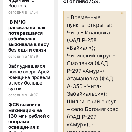
и Дальнего
«Топливо75».
Востока
сегодня в 16:34
- Временные
В МЧС
пункты открыты:
рассказали, как
Чита – Ивановка
потерявшаяся
забайкалка
(ФАД Р-258
выживала в лесу
«Байкал»);
без еды и связи
Читинский округ –
сегодня в 16:26
Смоленка (ФАД
Заблудившаяся
Р-297 «Амур»);
возле озера Арей
женщина провела
Атамановка (ФАД
в лесу больше
А-350 «Чита-
суток
Забайкальск»);
сегодня в 14:07
Шилкинский округ
ФСБ выявила
– село Богомягково
махинацию на
130 млн рублей с
(ФАД Р-297
опорами
«Амур»), -
освещения в