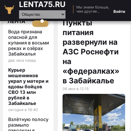
LENTA75.RU
Мы знаем больше,
Главная
Войти
чем другие...
Новости
ЛЕНТА
Пункты
Авто
питания
Вода признана
Видео
опасной для
развернули на
купания в восьми
Статьи
реках и озёрах
АЗС Роснефти
Забайкалья
на
два часа назад
«федералках»
Курьер
мошенников
в Забайкалье
украл у матери и
вдовы бойцов
06 июл в 12:15
СВО 13 млн
рублей в
Забайкалье
сегодня в 18:40
Взлётную полосу
размыло
паводком в