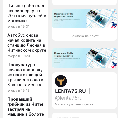
Читинец обокрал
пенсионерку на
20 тысяч рублей в
магазине
вчера в 19:31
Автобус снова
Реклама на сайте
начал ходить на
станцию Лесная в
Читинском округе
вчера в 19:20
Прокуратура
начала проверку
из протекающей
крыши детсада в
Краснокаменске
LENTA75.RU
|
вчера в 19:12
@lenta75ru
Пропавший
грибник из Читы
Мы в социальных сетях
застрял на
машине в болоте