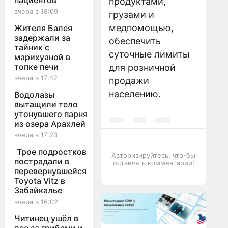
пациентов
продуктами,
вчера в 18:09
грузами и
медпомощью,
Жителя Балея
задержали за
обеспечить
тайник с
суточные лимиты
марихуаной в
топке печи
для розничной
вчера в 17:42
продажи
населению.
Водолазы
вытащили тело
утонувшего парня
из озера Арахлей
вчера в 17:23
Трое подростков
Авторизируйтесь, что-бы
пострадали в
оставлять комментарии!
перевернувшейся
Toyota Vitz в
Забайкалье
вчера в 16:02
Читинец ушёл в