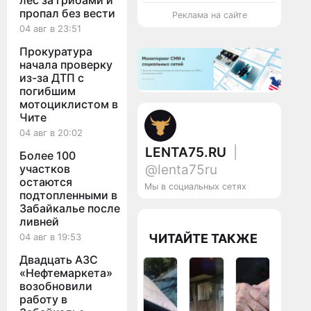
лес за грибами и
пропал без вести
Реклама на сайте
04 авг в 23:51
Прокуратура
начала проверку
из-за ДТП с
погибшим
мотоциклистом в
Чите
04 авг в 20:02
LENTA75.RU
|
Более 100
@lenta75ru
участков
остаются
Мы в социальных сетях
подтопленными в
Забайкалье после
ливней
ЧИТАЙТЕ ТАКЖЕ
04 авг в 19:53
Двадцать АЗС
«Нефтемаркета»
возобновили
работу в