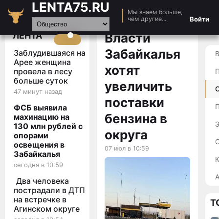
LENTA75.RU
Мы знаем больше,
Главная
Войти
чем другие...
Новости
ЛЕНТА
Власти
Авто
Забайкалья
Заблудившаяся на
Видео
Арее женщина
хотят
провела в лесу
Статьи
больше суток
увеличить
47 минут назад
поставки
П
ФСБ выявила
бензина в
махинацию на
130 млн рублей с
округа
опорами
освещения в
07 июл в 10:59
Забайкалья
К
сегодня в 10:59
А
Два человека
пострадали в ДТП
на встречке в
Т
Агинском округе