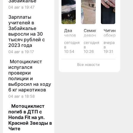
Забайкалье
04 авг в 19:47
Зарплаты
учителей в
Забайкалье
Два
Семилетняя
Читинец
выросли на 30
человека
девочка
обокрал
тысяч рублей с
пострадали
попала
пенсионерку
сегодня
сегодня
вчера
в
под
на 20
2023 года
в
в
в
ДТП
колёса
тысяч
10:54
10:26
19:31
04 авг в 19:17
на
иномарки
рублей
встречке
во
в
Мотоциклист
в
дворе
магазине
Все новости
испугался
Агинском
дома
проверки
округе
в
Чите
полиции и
выбросил на ходу
6 кг наркотиков
04 авг в 18:58
Мотоциклист
погиб в ДТП с
Honda Fit на ул.
Красной Звезды в
Чите