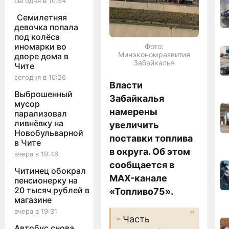
сегодня в 10:54
Семилетняя
девочка попала
под колёса
иномарки во
Фото:
Минэкономразвития
дворе дома в
Забайкалья
Чите
сегодня в 10:26
Власти
Выброшенный
Забайкалья
мусор
намерены
парализовал
ливнёвку на
увеличить
Новобульварной
поставки топлива
в Чите
в округа. Об этом
вчера в 19:46
сообщается в
Читинец обокрал
MAX-канале
пенсионерку на
20 тысяч рублей в
«Топливо75».
магазине
вчера в 19:31
- Часть
Автобус снова