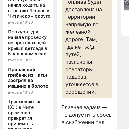
топлива будет
начал ходить на
доставлена на
станцию Лесная в
Читинском округе
территории
вчера в 19:20
напрямую по
Прокуратура
железной
начала проверку
дороге. Там,
из протекающей
где нет ж/д
крыши детсада в
Краснокаменске
путей,
вчера в 19:12
назначены
операторы
Пропавший
грибник из Читы
подвоза, -
застрял на
уточняется в
машине в болоте
сообщении.
вчера в 18:20
Травмпункт на
КСК в Чите
Главная задача —
временно
не допустить сбоев
прекратил
в снабжении сел
принимать