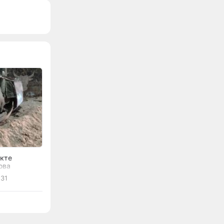
екте
ова
:31