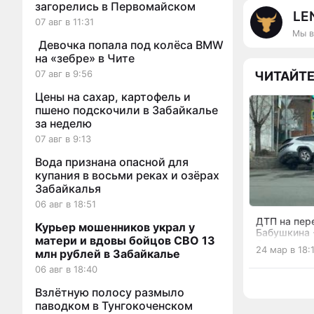
загорелись в Первомайском
LE
07 авг в 11:31
Мы в
Девочка попала под колёса BMW
на «зебре» в Чите
07 авг в 9:56
ЧИТАЙТЕ
Цены на сахар, картофель и
пшено подскочили в Забайкалье
за неделю
07 авг в 9:13
Вода признана опасной для
купания в восьми реках и озёрах
Забайкалья
06 авг в 18:51
ДТП на пер
Курьер мошенников украл у
Бабушкина 
матери и вдовы бойцов СВО 13
Островског
24 мар в 18:
млн рублей в Забайкалье
06 авг в 18:40
Взлётную полосу размыло
паводком в Тунгокоченском