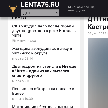
LENTA75.RU
Главная
Мы знаем больше,
чем другие...
Новости
ЛЕНТА
ДТП н
Авто
Кастр
СК возбудил дело после гибели
Видео
двух подростков в реке Ингода в
06 дек 2025 
Чите
Статьи
58 минут назад
Женщина заблудилась в лесу в
Читинском округе
вчера в 23:14
Два подростка утонули в Ингоде
в Чите - один из них пытался
спасти другого
вчера в 21:12
Пенсионер обгорел на пожаре в
Балее
вчера в 16:39
Мотоциклист без прав пытался