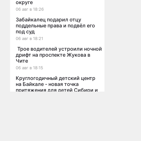
округе
06 авг в 18:26
Забайкалец подарил отцу
поддельные права и подвёл его
под суд
06 авг в 18:21
Трое водителей устроили ночной
дрифт на проспекте Жукова в
Чите
06 авг в 18:15
Круглогодичный детский центр
на Байкале - новая точка
притяжения для детей Сибири и
Мы используем cookies для корректной работы сайта, персонализ
Дальнего Востока
06 авг в 16:34
В МЧС рассказали, как
Все новости
потерявшаяся забайкалка
выживала в лесу без еды и связи
06 авг в 16:26
Главная
Новости
Статьи
Видео
Афиша
О проекте
Реклама
Бл