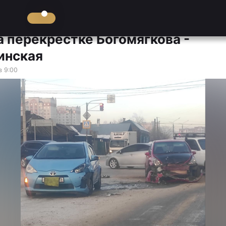
а перекрёстке Богомягкова -
инская
в 9:00