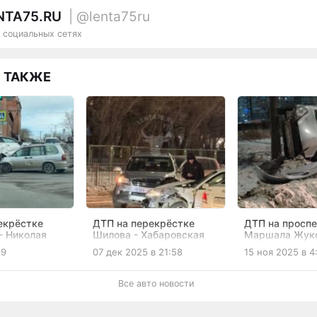
NTA75.RU
| @lenta75ru
 социальных сетях
 ТАКЖЕ
екрёстке
ДТП на перекрёстке
ДТП на просп
- Николая
Шилова - Хабаровская
Маршала Жук
о
19
07 дек 2025 в 21:58
15 ноя 2025 в 4
Все авто новости