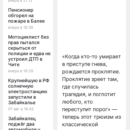
вчера в 21:12
Пенсионер
обгорел на
пожаре в Балее
вчера в 16:39
Мотоциклист без
прав пытался
скрыться от
полиции и едва не
«Когда кто-то умирает
устроил ДТП в
в приступе гнева,
Чите
вчера в 16:29
рождается проклятие.
Проклятие зреет там,
Крупнейшую в РФ
солнечную
где случилась
электростанцию
трагедия, и поглотит
запустили в
любого, кто
Забайкалье
переступит порог» —
07 авг в 18:43
теперь этот трюизм из
Забайкалец
поджёг два
классической
автомобиля у