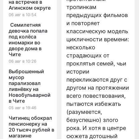
на встречке в
тропинкам
Агинском округе
предыдущих фильмов
06 авг в 10:54
и повторяет
Семилетняя
девочка попала
классическую модель
под колёса
цикличности времени:
иномарки во
несколько
дворе дома в
Чите
страдающих от
06 авг в 10:26
проклятья семей, чьи
Выброшенный
истории
мусор
перекликаются друг с
парализовал
другом на протяжении
ливнёвку на
Новобульварной
всего повествования,
в Чите
пытаются избежать
05 авг в 19:46
(разумеется,
Читинец обокрал
безуспешно) злого
пенсионерку на
рока. И хотя в центре
20 тысяч рублей в
магазине
сюжета дотошный