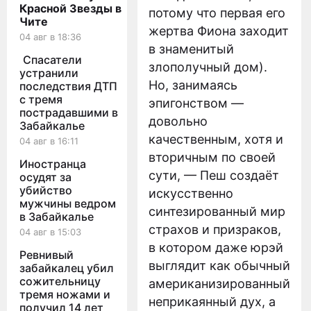
Красной Звезды в
потому что первая его
Чите
жертва Фиона заходит
04 авг в 18:36
в знаменитый
Спасатели
злополучный дом).
устранили
Но, занимаясь
последствия ДТП
с тремя
эпигонством —
пострадавшими в
довольно
Забайкалье
качественным, хотя и
04 авг в 16:11
вторичным по своей
Иностранца
сути, — Пеш создаёт
осудят за
убийство
искусственно
мужчины ведром
синтезированный мир
в Забайкалье
страхов и призраков,
04 авг в 15:03
в котором даже юрэй
Ревнивый
выглядит как обычный
забайкалец убил
сожительницу
американизированный
тремя ножами и
неприкаянный дух, а
получил 14 лет