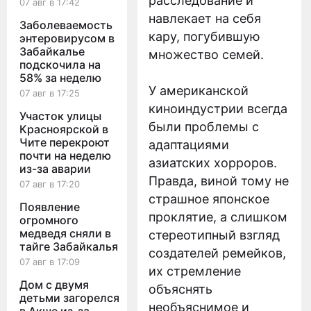
расследование и
07 авг в 17:42
навлекает на себя
Заболеваемость
кару, погубившую
энтеровирусом в
Забайкалье
множество семей.
подскочила на
58% за неделю
У американской
07 авг в 17:25
киноиндустрии всегда
Участок улицы
были проблемы с
Красноярской в
Чите перекроют
адаптациями
почти на неделю
азиатских хорроров.
из-за аварии
Правда, виной тому не
07 авг в 17:20
страшное японское
Появление
проклятие, а слишком
огромного
медведя сняли в
стереотипный взгляд
тайге Забайкалья
создателей ремейков,
07 авг в 17:09
их стремление
Дом с двумя
объяснять
детьми загорелся
необъяснимое и