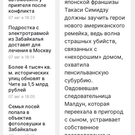
японской франшизы
приятеля после
Такаси Симидзу
конфликта
должны заучить герои
07 авг в 18:23
нового американского
Подростка с
электротравмой
ремейка, ведь волна
из Забайкалья
страшных убийств,
доставят для
связанных с
лечения в Москву
«нехорошим» домом,
07 авг в 18:14
охватила
Более 4 тысяч кв.
пенсильванскую
м. исторических
улиц обновят в
субурбию.
Чите за 1,5 млрд
Овдовевшая
рублей
следовательница
07 авг в 18:05
Малдун, которая
Семья лосей
переехала в пригород
попала в
объектив
с сыном, устраивает
фотоловушки в
собственное
Забайкалье