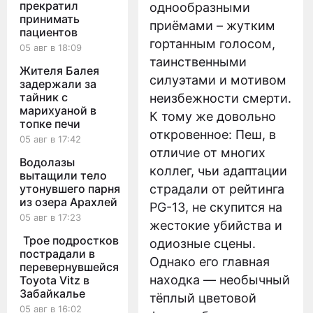
прекратил
однообразными
принимать
приёмами – жутким
пациентов
гортанным голосом,
05 авг в 18:09
таинственными
Жителя Балея
силуэтами и мотивом
задержали за
тайник с
неизбежности смерти.
марихуаной в
К тому же довольно
топке печи
откровенное: Пеш, в
05 авг в 17:42
отличие от многих
Водолазы
коллег, чьи адаптации
вытащили тело
утонувшего парня
страдали от рейтинга
из озера Арахлей
PG-13, не скупится на
05 авг в 17:23
жестокие убийства и
Трое подростков
одиозные сцены.
пострадали в
Однако его главная
перевернувшейся
находка — необычный
Toyota Vitz в
Забайкалье
тёплый цветовой
05 авг в 16:02