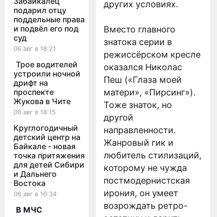
Забайкалец
других условиях.
подарил отцу
поддельные права
и подвёл его под
Вместо главного
суд
знатока серии в
06 авг в 18:21
режиссёрском кресле
Трое водителей
оказался Николас
устроили ночной
Пеш («Глаза моей
дрифт на
проспекте
матери», «Пирсинг»).
Жукова в Чите
Тоже знаток, но
06 авг в 18:15
другой
Круглогодичный
направленности.
детский центр на
Жанровый гик и
Байкале - новая
любитель стилизаций,
точка притяжения
для детей Сибири
которому не чужда
и Дальнего
постмодернистская
Востока
ирония, он умеет
06 авг в 16:34
возрождать ретро-
В МЧС