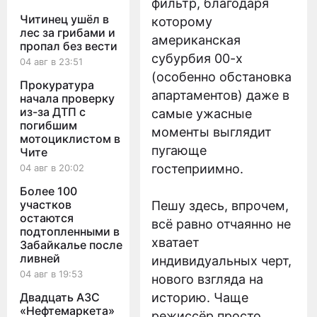
фильтр, благодаря
Читинец ушёл в
которому
лес за грибами и
американская
пропал без вести
субурбия 00-х
04 авг в 23:51
(особенно обстановка
Прокуратура
апартаментов) даже в
начала проверку
из-за ДТП с
самые ужасные
погибшим
моменты выглядит
мотоциклистом в
пугающе
Чите
гостеприимно.
04 авг в 20:02
Более 100
участков
Пешу здесь, впрочем,
остаются
всё равно отчаянно не
подтопленными в
хватает
Забайкалье после
ливней
индивидуальных черт,
04 авг в 19:53
нового взгляда на
Двадцать АЗС
историю. Чаще
«Нефтемаркета»
режиссёр просто