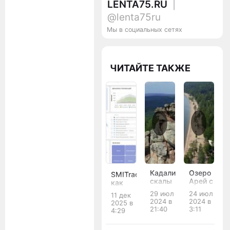
LENTA75.RU
|
@lenta75ru
Мы в социальных сетях
ЧИТАЙТЕ ТАКЖЕ
Кадалинские
Озеро
SMITrace:
скалы
Арей с
как
«Дворцы»
высоты
российский
29 июл
24 июл
11 дек
птичьего
сервис
2024 в
2024 в
2025 в
полета
помогает
21:40
3:11
4:29
бизнесу
следить