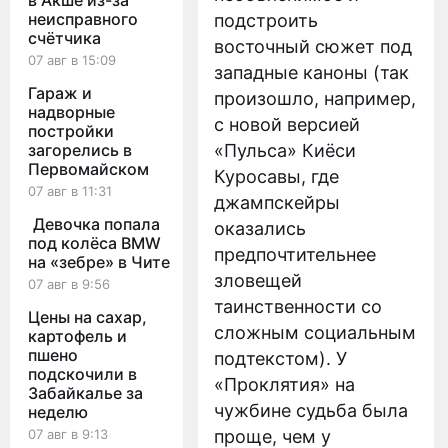
в Акше из-за
неисправного
подстроить
счётчика
восточный сюжет под
07 авг в 15:09
западные каноны (так
Гараж и
произошло, например,
надворные
с новой версией
постройки
загорелись в
«Пульса» Киёси
Первомайском
Куросавы, где
07 авг в 11:31
джампскейры
Девочка попала
оказались
под колёса BMW
предпочтительнее
на «зебре» в Чите
зловещей
07 авг в 9:56
таинственности со
Цены на сахар,
сложным социальным
картофель и
пшено
подтекстом). У
подскочили в
«Проклятия» на
Забайкалье за
чужбине судьба была
неделю
07 авг в 9:13
проще, чем у