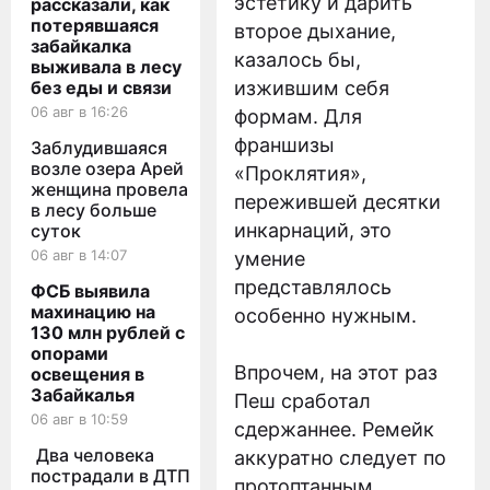
эстетику и дарить
рассказали, как
потерявшаяся
второе дыхание,
забайкалка
казалось бы,
выживала в лесу
без еды и связи
изжившим себя
06 авг в 16:26
формам. Для
франшизы
Заблудившаяся
возле озера Арей
«Проклятия»,
женщина провела
пережившей десятки
в лесу больше
инкарнаций, это
суток
06 авг в 14:07
умение
представлялось
ФСБ выявила
махинацию на
особенно нужным.
130 млн рублей с
опорами
Впрочем, на этот раз
освещения в
Забайкалья
Пеш сработал
06 авг в 10:59
сдержаннее. Ремейк
Два человека
аккуратно следует по
пострадали в ДТП
протоптанным