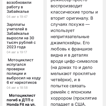
возобновили
воспроизводит
работу в
Забайкалье
классические тропы и
04 авг в 19:47
вторит оригиналу. В
случаях похуже —
Зарплаты
учителей в
использует
Забайкалье
непритязательные
выросли на 30
тысяч рублей с
джампскейры. Его
2023 года
любовь к франшизе
04 авг в 19:17
видна и в деталях
Мотоциклист
вроде цифр-символов
испугался
(на домах то и дело
проверки
полиции и
мелькают проклятые
выбросил на ходу
четвёрки), и в
6 кг наркотиков
попытке связать
04 авг в 18:58
ремейк с японским
Мотоциклист
хоррором (проклятие
погиб в ДТП с
попадает в США,
Honda Fit на ул.