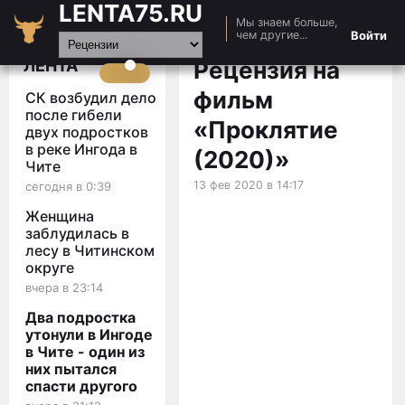
LENTA75.RU
Мы знаем больше,
Главная
Войти
чем другие...
Новости
ЛЕНТА
Рецензия на
Авто
фильм
СК возбудил дело
Видео
после гибели
«Проклятие
двух подростков
Статьи
в реке Ингода в
(2020)»
Чите
13 фев 2020 в 14:17
сегодня в 0:39
Женщина
заблудилась в
лесу в Читинском
округе
вчера в 23:14
Два подростка
утонули в Ингоде
в Чите - один из
них пытался
спасти другого