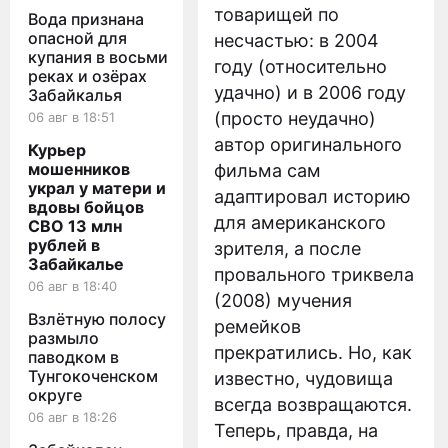
товарищей по
Вода признана
опасной для
несчастью: в 2004
купания в восьми
году (относительно
реках и озёрах
удачно) и в 2006 году
Забайкалья
(просто неудачно)
06 авг в 18:51
автор оригинального
Курьер
мошенников
фильма сам
украл у матери и
адаптировал историю
вдовы бойцов
для американского
СВО 13 млн
рублей в
зрителя, а после
Забайкалье
провального триквела
06 авг в 18:40
(2008) мучения
Взлётную полосу
ремейков
размыло
прекратились. Но, как
паводком в
Тунгокоченском
известно, чудовища
округе
всегда возвращаются.
06 авг в 18:26
Теперь, правда, на