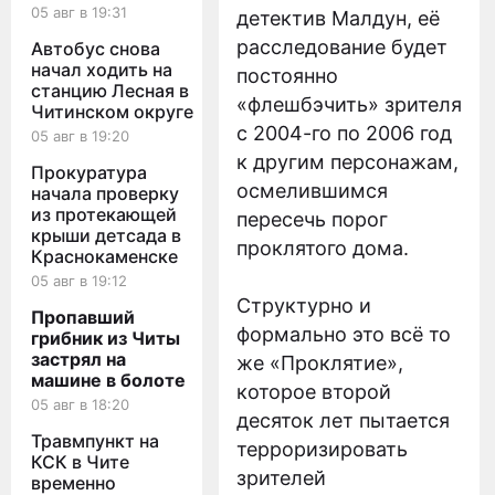
05 авг в 19:31
детектив Малдун, её
расследование будет
Автобус снова
начал ходить на
постоянно
станцию Лесная в
«флешбэчить» зрителя
Читинском округе
с 2004-го по 2006 год
05 авг в 19:20
к другим персонажам,
Прокуратура
осмелившимся
начала проверку
из протекающей
пересечь порог
крыши детсада в
проклятого дома.
Краснокаменске
05 авг в 19:12
Структурно и
Пропавший
формально это всё то
грибник из Читы
застрял на
же «Проклятие»,
машине в болоте
которое второй
05 авг в 18:20
десяток лет пытается
Травмпункт на
терроризировать
КСК в Чите
зрителей
временно