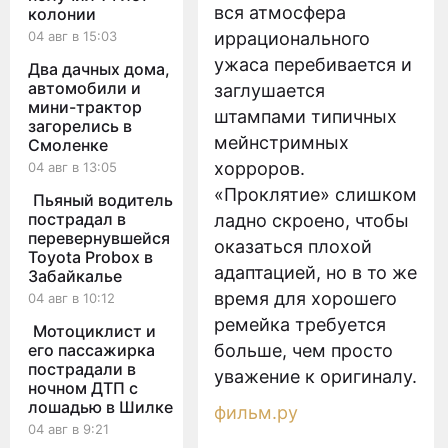
вся атмосфера
колонии
04 авг в 15:03
иррационального
ужаса перебивается и
Два дачных дома,
автомобили и
заглушается
мини-трактор
штампами типичных
загорелись в
мейнстримных
Смоленке
хорроров.
04 авг в 13:05
«Проклятие» слишком
Пьяный водитель
пострадал в
ладно скроено, чтобы
перевернувшейся
оказаться плохой
Toyota Probox в
адаптацией, но в то же
Забайкалье
время для хорошего
04 авг в 10:12
ремейка требуется
Мотоциклист и
его пассажирка
больше, чем просто
пострадали в
уважение к оригиналу.
ночном ДТП с
лошадью в Шилке
фильм.ру
04 авг в 9:21