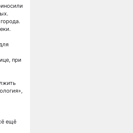
риносили
ых.
города.
еки.
для
ице, при
олжить
ология»,
сё ещё