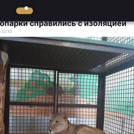
оопарки справились с изоляцией
 22:10