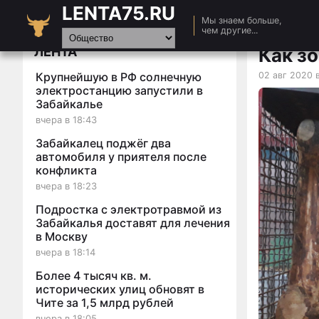
LENTA75.RU
Главная
Мы знаем больше,
чем другие...
Новости
ЛЕНТА
Как з
Авто
Крупнейшую в РФ солнечную
02 авг 2020 в
Видео
электростанцию запустили в
Забайкалье
Статьи
вчера в 18:43
Забайкалец поджёг два
автомобиля у приятеля после
конфликта
вчера в 18:23
Подростка с электротравмой из
Забайкалья доставят для лечения
в Москву
вчера в 18:14
Более 4 тысяч кв. м.
исторических улиц обновят в
Чите за 1,5 млрд рублей
вчера в 18:05