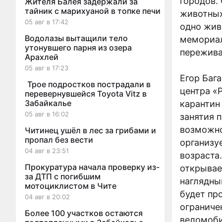
городов.
Жителя Балея задержали за
тайник с марихуаной в топке печи
животных
05 авг в 17:42
одно жив
Водолазы вытащили тело
мемориал
утонувшего парня из озера
пережива
Арахлей
05 авг в 17:23
Егор Баг
Трое подростков пострадали в
центра «
перевернувшейся Toyota Vitz в
Забайкалье
карантин
05 авг в 16:02
занятия 
возможно
Читинец ушёл в лес за грибами и
пропал без вести
организу
04 авг в 23:51
возраста.
Прокуратура начала проверку из-
открывае
за ДТП с погибшим
наглядны
мотоциклистом в Чите
будет пр
04 авг в 20:02
ограниче
Более 100 участков остаются
веломоби