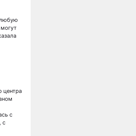
 любую
 могут
казала
о центра
ивном
ась с
 с