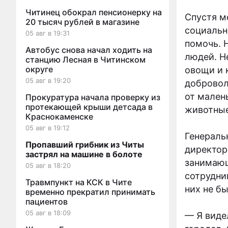
Читинец обокрал пенсионерку на
Спустя м
20 тысяч рублей в магазине
социальн
05 авг в 19:31
помочь. 
Автобус снова начал ходить на
людей. Н
станцию Лесная в Читинском
округе
овощи и 
05 авг в 19:20
добровол
от мален
Прокуратура начала проверку из
протекающей крыши детсада в
животные
Краснокаменске
05 авг в 19:12
Генераль
Пропавший грибник из Читы
директор
застрял на машине в болоте
занимающ
05 авг в 18:20
сотрудни
Травмпункт на КСК в Чите
них не б
временно прекратил принимать
пациентов
05 авг в 18:09
— Я виде