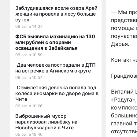
Заблудившаяся возле озера Арей
— Мы про
женщина провела в лесу больше
суток
представ
06 авг в 14:07
помощь: 
поучаств
ФСБ выявила махинацию на 130
млн рублей с опорами
Дарья.
освещения в Забайкалья
06 авг в 10:59
Контактн
Два человека пострадали в ДТП
на встречке в Агинском округе
Грандиоз
06 авг в 10:54
Семилетняя девочка попала под
Виталий 
колёса иномарки во дворе дома в
Чите
«Радуга»
06 авг в 10:26
комплекс
большинс
Выброшенный мусор
парализовал ливнёвку на
главной 
Новобульварной в Чите
отсутств
05 авг в 19:46