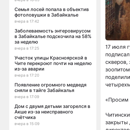
Семья лосей попала в объектив
фотоловушки в Забайкалье
вчера в 17:42
Заболеваемость энтеровирусом
в Забайкалье подскочила на 58%
за неделю
17 июля 
вчера в 17:25
подписал
Участок улицы Красноярской в
скверов,
Чите перекроют почти на неделю
из-за аварии
зоопитом
вчера в 17:20
поделили
четырехм
Появление огромного медведя
сняли в тайге Забайкалья
вчера в 17:09
«Просим
Дом с двумя детьми загорелся в
Акше из-за неисправного
Читински
счётчика
закрыты 
вчера в 15:09
директор