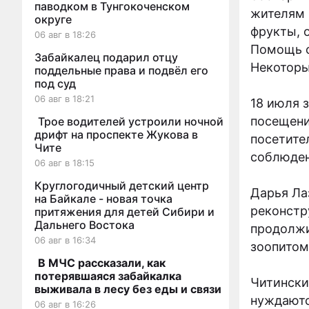
паводком в Тунгокоченском
жителям 
округе
фрукты, 
06 авг в 18:26
Помощь о
Забайкалец подарил отцу
Некоторы
поддельные права и подвёл его
под суд
06 авг в 18:21
18 июля 
посещени
Трое водителей устроили ночной
дрифт на проспекте Жукова в
посетите
Чите
соблюден
06 авг в 18:15
Круглогодичный детский центр
Дарья Ла
на Байкале - новая точка
реконстр
притяжения для детей Сибири и
Дальнего Востока
продолжи
06 авг в 16:34
зоопитом
В МЧС рассказали, как
потерявшаяся забайкалка
Читински
выживала в лесу без еды и связи
нуждаютс
06 авг в 16:26