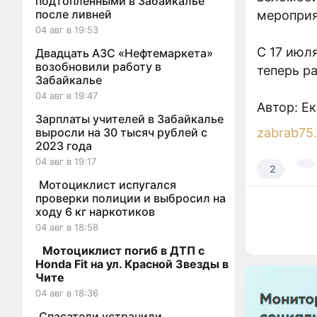
подтопленными в Забайкалье
после ливней
мероприя
04 авг в 19:53
С 17 июл
Двадцать АЗС «Нефтемаркета»
возобновили работу в
теперь р
Забайкалье
04 авг в 19:47
Автор: Е
Зарплаты учителей в Забайкалье
zabrab75.
выросли на 30 тысяч рублей с
2023 года
04 авг в 19:17
2
Мотоциклист испугался
проверки полиции и выбросил на
ходу 6 кг наркотиков
04 авг в 18:58
Мотоциклист погиб в ДТП с
Honda Fit на ул. Красной Звезды в
Чите
04 авг в 18:36
Спасатели устранили