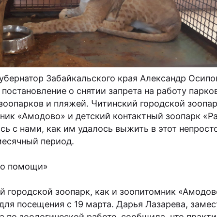
губернатор Забайкальского края Александр Осипо
 постановление о снятии запрета на работу парков
 зоопарков и пляжей. Читинский городской зоопар
ник «Амодово» и детский контактный зоопарк «Р
сь с нами, как им удалось выжить в этот непрост
есячный период.
 о помощи»
й городской зоопарк, как и зоопитомник «Амодов
для посещения с 19 марта. Дарья Лазарева, замес
а по зоологической работе, сообщила, что практи