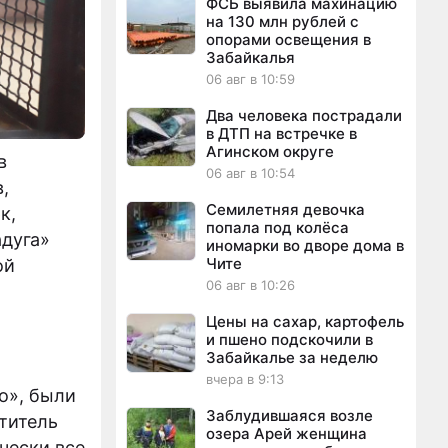
ФСБ выявила махинацию
на 130 млн рублей с
опорами освещения в
Забайкалья
06 авг в 10:59
Два человека пострадали
в ДТП на встречке в
Агинском округе
в
06 авг в 10:54
,
Семилетняя девочка
к,
попала под колёса
адуга»
иномарки во дворе дома в
Чите
ой
06 авг в 10:26
Цены на сахар, картофель
и пшено подскочили в
Забайкалье за неделю
вчера в 9:13
о», были
Заблудившаяся возле
титель
озера Арей женщина
чески все