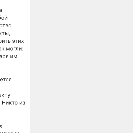
в
бой
ство
кты,
рить этих
ак могли:
даря им
ется
акту
 Никто из
х