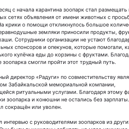
есяц с начала карантина зоопарк стал размещать 
ых сетях объявления от имени животных с прось
На крики о помощи откликнулось большое количе
еравнодушные земляки приносили продукты, фру
каши. Сотрудники организации не устают благода
ьных спонсоров и опекунов, которые помогали, к
ького кулёчка еды до корзины с фруктами. Благо
 зоопарка смогли пройти этот трудный путь.
ный директор «Радуги» по совместительству явля
ом Забайкальской мемориальной компании,
ейся ритуальными услугами. Благодаря этому ф
ки зоопарка и конюшни не остались без зарплаты.
ыл сокращён или уволен.
л интервью с руководителями зоопарков из други