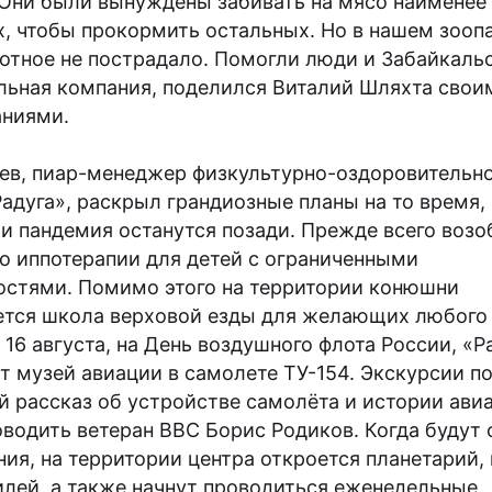
 Они были вынуждены забивать на мясо наименее
, чтобы прокормить остальных. Но в нашем зооп
отное не пострадало. Помогли люди и Забайкаль
ьная компания, поделился Виталий Шляхта свои
ниями.
аев, пиар-менеджер физкультурно-оздоровительн
Радуга», раскрыл грандиозные планы на то время,
 и пандемия останутся позади. Прежде всего возо
по иппотерапии для детей с ограниченными
стями. Помимо этого на территории конюшни
ется школа верховой езды для желающих любого
 16 августа, на День воздушного флота России, «Р
т музей авиации в самолете ТУ-154. Экскурсии по
й рассказ об устройстве самолёта и истории ави
оводить ветеран ВВС Борис Родиков. Когда будут 
ния, на территории центра откроется планетарий,
лей, а также начнут проводиться еженедельные