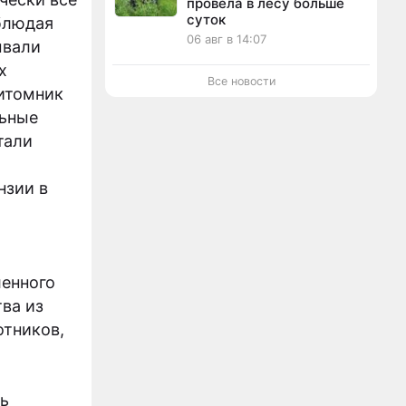
провела в лесу больше
суток
блюдая
06 авг в 14:07
ывали
х
Все новости
питомник
льные
тали
нзии в
ленного
ва из
отников,
ь