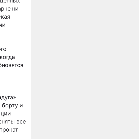
 ценных
арке ни
ская
ми
ого
 когда
бновятся
адуга»
 борту и
ации
сняты все
 прокат