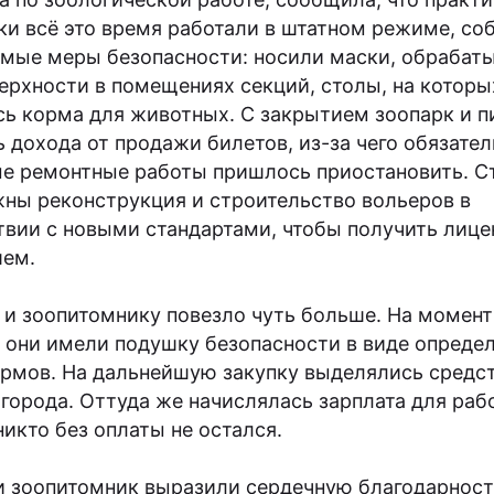
ки всё это время работали в штатном режиме, со
мые меры безопасности: носили маски, обрабат
верхности в помещениях секций, столы, на которы
сь корма для животных. С закрытием зоопарк и 
 дохода от продажи билетов, из-за чего обязате
е ремонтные работы пришлось приостановить. С
ны реконструкция и строительство вольеров в
твии с новыми стандартами, чтобы получить лице
шем.
 и зоопитомнику повезло чуть больше. На момент
 они имели подушку безопасности в виде опреде
ормов. На дальнейшую закупку выделялись средст
города. Оттуда же начислялась зарплата для раб
никто без оплаты не остался.
и зоопитомник выразили сердечную благодарност