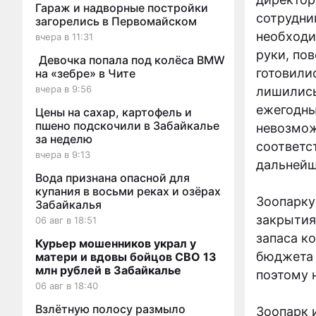
Гараж и надворные постройки
сотрудни
загорелись в Первомайском
необходи
вчера в 11:31
руки, по
Девочка попала под колёса BMW
готовили
на «зебре» в Чите
вчера в 9:56
лишились
ежегодны
Цены на сахар, картофель и
пшено подскочили в Забайкалье
невозмож
за неделю
соответс
вчера в 9:13
дальней
Вода признана опасной для
купания в восьми реках и озёрах
Зоопарку
Забайкалья
закрытия
06 авг в 18:51
запаса к
Курьер мошенников украл у
бюджета 
матери и вдовы бойцов СВО 13
млн рублей в Забайкалье
поэтому 
06 авг в 18:40
Взлётную полосу размыло
Зоопарк 