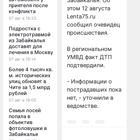
Забайкалья. Об
приятеля после
этом 12 августа
конфликта
Lenta75.ru
07 авг в 18:23
сообщил очевидец
Подростка с
происшествия.
электротравмой
из Забайкалья
доставят для
В региональном
лечения в Москву
УМВД факт ДТП
07 авг в 18:14
подтвердили.
Более 4 тысяч кв.
м. исторических
улиц обновят в
- Информации о
Чите за 1,5 млрд
пострадавших пока
рублей
нет, - уточнили в
07 авг в 18:05
ведомстве.
Семья лосей
попала в
объектив
фотоловушки в
Забайкалье