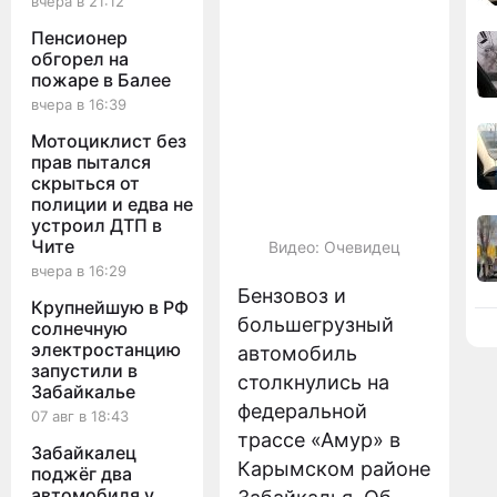
вчера в 21:12
Пенсионер
обгорел на
пожаре в Балее
вчера в 16:39
Мотоциклист без
прав пытался
скрыться от
полиции и едва не
устроил ДТП в
Чите
Видео: Очевидец
вчера в 16:29
Бензовоз и
Крупнейшую в РФ
большегрузный
солнечную
электростанцию
автомобиль
запустили в
столкнулись на
Забайкалье
федеральной
07 авг в 18:43
трассе «Амур» в
Забайкалец
Карымском районе
поджёг два
автомобиля у