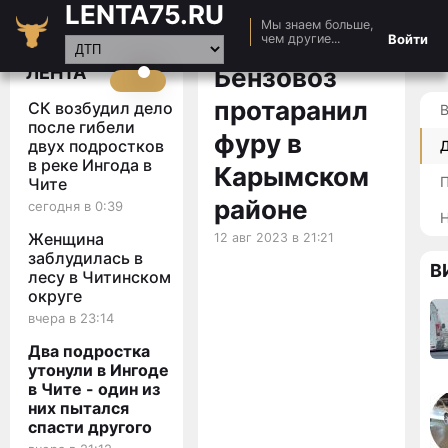
LENTA75.RU
Мы знаем больше,
Главная
Войти
чем другие...
Новости
ЛЕНТА
Бензовоз
Авто
протаранил
СК возбудил дело
Видео
после гибели
фуру в
двух подростков
Статьи
в реке Ингода в
Карымском
Чите
районе
сегодня в 0:39
Н
Женщина
12 авг 2023 в 21:21
заблудилась в
В
лесу в Читинском
округе
вчера в 23:14
Два подростка
утонули в Ингоде
в Чите - один из
них пытался
спасти другого