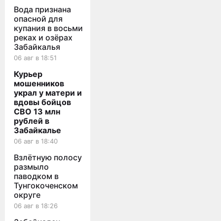
Вода признана
опасной для
купания в восьми
реках и озёрах
Забайкалья
06 авг в 18:51
Курьер
мошенников
украл у матери и
вдовы бойцов
СВО 13 млн
рублей в
Забайкалье
06 авг в 18:40
Взлётную полосу
размыло
паводком в
Тунгокоченском
округе
06 авг в 18:26