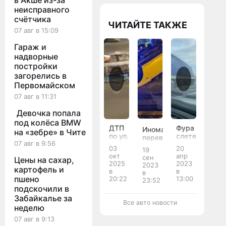
в Акше из-за
неисправного
счётчика
ЧИТАЙТЕ ТАКЖЕ
07 авг в 15:09
Гараж и
надворные
постройки
загорелись в
Первомайском
07 авг в 11:31
Девочка попала
под колёса BMW
ДТП
Фура
Иномарка
на «зебре» в Чите
по ул.
слетела
перевернулась
07 авг в 9:56
Бабушкина
в
на
03
20
19
-
кювет
крышу
окт
апр
сен
Цены на сахар,
Журавлёва
на
на
2025
2023
2023
трассе
картофель и
проспекте
в
в
в
Байкал
Жукова
пшено
20:22
13:00
23:52
в
подскочили в
Чите
Забайкалье за
Все авто новости
неделю
07 авг в 9:13