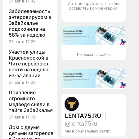
07 авг в 17:42
Авторизируйтесь, что-бы
оставлять комментарии!
Заболеваемость
энтеровирусом в
Забайкалье
подскочила на
58% за неделю
07 авг в 17:25
Участок улицы
Реклама на сайте
Красноярской в
Чите перекроют
почти на неделю
из-за аварии
07 авг в 17:20
Появление
огромного
медведя сняли в
тайге Забайкалья
LENTA75.RU
|
07 авг в 17:09
@lenta75ru
Дом с двумя
Мы в социальных сетях
детьми загорелся