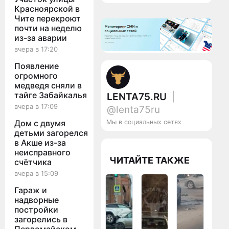
Красноярской в
Чите перекроют
почти на неделю
из-за аварии
вчера в 17:20
Появление
огромного
медведя сняли в
тайге Забайкалья
LENTA75.RU
|
вчера в 17:09
@lenta75ru
Мы в социальных сетях
Дом с двумя
детьми загорелся
в Акше из-за
неисправного
ЧИТАЙТЕ ТАКЖЕ
счётчика
вчера в 15:09
Гараж и
надворные
постройки
загорелись в