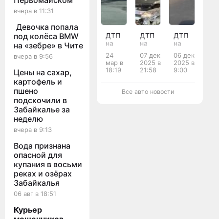
Первомайском
вчера в 11:31
Девочка попала
ДТП
ДТП
ДТП
под колёса BMW
на
на
на
на «зебре» в Чите
перекрёстке
перекрёстке
перекрёстке
24
07 дек
06 дек
вчера в 9:56
Бабушкина
Шилова
Богомягкова
мар в
2025 в
2025 в
-
-
-
18:19
21:58
9:00
Цены на сахар,
Николая
Хабаровская
Кастринская
картофель и
Островского
пшено
Все авто новости
подскочили в
Забайкалье за
неделю
вчера в 9:13
Вода признана
опасной для
купания в восьми
реках и озёрах
Забайкалья
06 авг в 18:51
Курьер