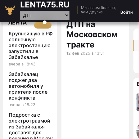
LENTA75.RU
Мы знаем больше,
Главная
Войти
чем другие...
Новости
ЛЕНТА
ДТП на
Авто
Московском
Крупнейшую в РФ
Видео
солнечную
тракте
электростанцию
Статьи
запустили в
12 фев 2025 в 13:31
Забайкалье
вчера в 18:43
Забайкалец
поджёг два
автомобиля у
приятеля после
конфликта
вчера в 18:23
Подростка с
электротравмой
из Забайкалья
доставят для
лечения в Москву