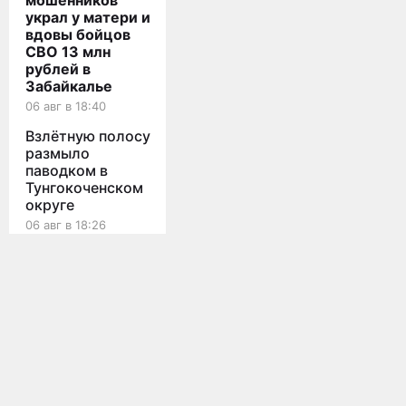
мошенников
украл у матери и
вдовы бойцов
СВО 13 млн
рублей в
Забайкалье
06 авг в 18:40
Взлётную полосу
размыло
паводком в
Тунгокоченском
округе
06 авг в 18:26
Мы используем cookies для корректной работы сайта,
Забайкалец
персонализации пользователей и других целей, предусмотренных
политикой конфиденциальности
подарил отцу
поддельные права
Принять
Все новости
и подвёл его под
суд
06 авг в 18:21
Главная
О проекте
Трое водителей
Lenta75 - сетевое издание, ©2022-
Новости
Реклама
устроили ночной
2026
Статьи
Блог