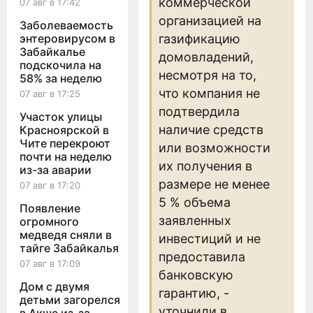
коммерческой
07 авг в 17:42
организацией на
Заболеваемость
энтеровирусом в
газификацию
Забайкалье
домовладений,
подскочила на
несмотря на то,
58% за неделю
что компания не
07 авг в 17:25
подтвердила
Участок улицы
наличие средств
Красноярской в
Чите перекроют
или возможности
почти на неделю
их получения в
из-за аварии
размере не менее
07 авг в 17:20
5 % объема
Появление
заявленных
огромного
медведя сняли в
инвестиций и не
тайге Забайкалья
предоставила
07 авг в 17:09
банковскую
Дом с двумя
гарантию, -
детьми загорелся
уточнили в