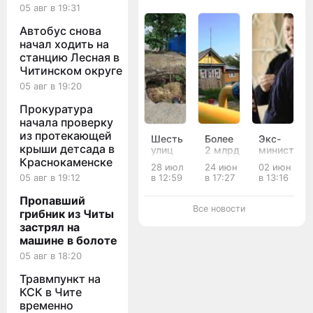
05 авг в 19:31
Автобус снова
начал ходить на
станцию Лесная в
Читинском округе
05 авг в 19:20
Прокуратура
начала проверку
из протекающей
Шесть
Более
Экс-
крыши детсада в
улиц
2 млрд
министр
разбили
рублей
ЖКХ
Краснокаменске
28 июл
24 июн
02 июн
после
на
Забайкаль
в 12:59
в 17:27
в 13:16
05 авг в 19:12
прокладки
газификацию
получил
сетей
Читы
3 года
Пропавший
газификации
вернут
колонии
Все новости
грибник из Читы
в Чите
в
за
застрял на
федеральный
срыв
бюджет
газификац
машине в болоте
Читы
05 авг в 18:20
Травмпункт на
КСК в Чите
временно