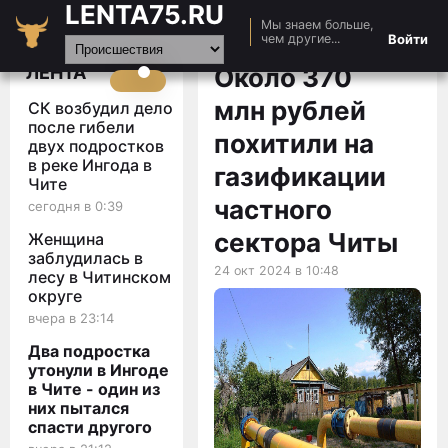
LENTA75.RU
Мы знаем больше,
Главная
Войти
чем другие...
Новости
ЛЕНТА
Около 370
Авто
млн рублей
СК возбудил дело
Видео
после гибели
похитили на
двух подростков
Статьи
в реке Ингода в
газификации
Чите
частного
сегодня в 0:39
сектора Читы
Женщина
заблудилась в
24 окт 2024 в 10:48
лесу в Читинском
округе
вчера в 23:14
Два подростка
утонули в Ингоде
в Чите - один из
них пытался
спасти другого