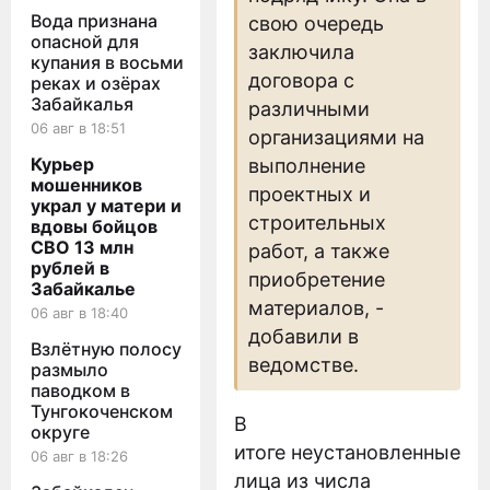
Вода признана
свою очередь
опасной для
заключила
купания в восьми
договора с
реках и озёрах
Забайкалья
различными
06 авг в 18:51
организациями на
Курьер
выполнение
мошенников
проектных и
украл у матери и
строительных
вдовы бойцов
СВО 13 млн
работ, а также
рублей в
приобретение
Забайкалье
материалов, -
06 авг в 18:40
добавили в
Взлётную полосу
ведомстве.
размыло
паводком в
Тунгокоченском
В
округе
итоге неустановленные
06 авг в 18:26
лица из числа