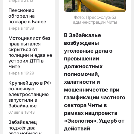
вчера в 21:12
Пенсионер
обгорел на
Фото: Пресс-служба
пожаре в Балее
администрации Читы
вчера в 16:39
В Забайкалье
Мотоциклист без
возбуждены
прав пытался
скрыться от
уголовные дела о
полиции и едва не
превышении
устроил ДТП в
должностных
Чите
вчера в 16:29
полномочий,
халатности и
Крупнейшую в РФ
солнечную
мошенничестве при
электростанцию
газификации частного
запустили в
сектора Читы в
Забайкалье
07 авг в 18:43
рамках нацпроекта
«Экология». Ущерб от
Забайкалец
поджёг два
действий
автомобиля у