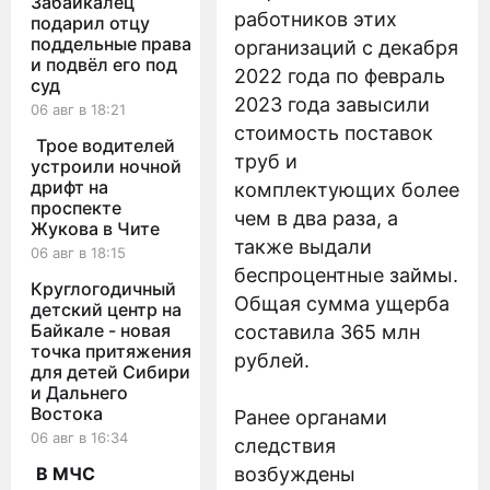
Забайкалец
работников этих
подарил отцу
поддельные права
организаций с декабря
и подвёл его под
2022 года по февраль
суд
2023 года завысили
06 авг в 18:21
стоимость поставок
Трое водителей
труб и
устроили ночной
дрифт на
комплектующих более
проспекте
чем в два раза, а
Жукова в Чите
также выдали
06 авг в 18:15
беспроцентные займы.
Круглогодичный
Общая сумма ущерба
детский центр на
Байкале - новая
составила 365 млн
точка притяжения
рублей.
для детей Сибири
и Дальнего
Востока
Ранее органами
06 авг в 16:34
следствия
В МЧС
возбуждены