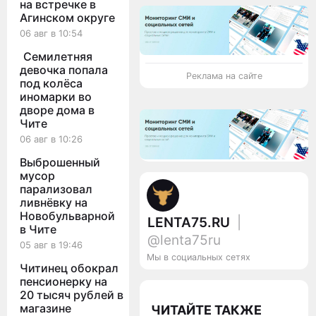
на встречке в
Агинском округе
06 авг в 10:54
Семилетняя
девочка попала
Реклама на сайте
под колёса
иномарки во
дворе дома в
Чите
06 авг в 10:26
Выброшенный
мусор
парализовал
ливнёвку на
Новобульварной
LENTA75.RU
|
в Чите
@lenta75ru
05 авг в 19:46
Мы в социальных сетях
Читинец обокрал
пенсионерку на
20 тысяч рублей в
магазине
ЧИТАЙТЕ ТАКЖЕ