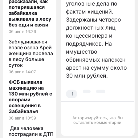
рассказали, как
уголовные дела по
потерявшаяся
фактам хищений.
забайкалка
выживала в лесу
Задержаны четверо
без еды и связи
должностных лиц
06 авг в 16:26
концессионера и
Заблудившаяся
подрядчиков. На
возле озера Арей
имущество
женщина провела
в лесу больше
обвиняемых наложен
суток
арест на сумму около
06 авг в 14:07
30 млн рублей.
ФСБ выявила
махинацию на
130 млн рублей с
1
опорами
освещения в
Забайкалья
Авторизируйтесь, что-бы
06 авг в 10:59
оставлять комментарии!
Два человека
пострадали в ДТП