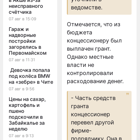
в Акше из-за
неисправного
ведомстве.
счётчика
07 авг в 15:09
Отмечается, что из
Гараж и
бюджета
надворные
концессионеру был
постройки
загорелись в
выплачен грант.
Первомайском
Однако местные
07 авг в 11:31
власти не
Девочка попала
контролировали
под колёса BMW
расходование денег.
на «зебре» в Чите
07 авг в 9:56
- Часть средств
Цены на сахар,
картофель и
гранта
пшено
концессионер
подскочили в
перевел другой
Забайкалье за
неделю
фирме-
07 авг в 9:13
подрядчику. Она в