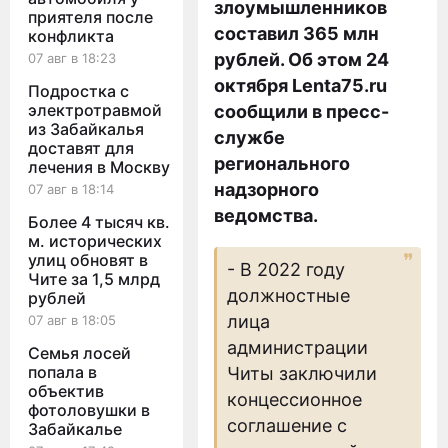
злоумышленников
приятеля после
составил 365 млн
конфликта
рублей. Об этом 24
07 авг в 18:23
октября Lenta75.ru
Подростка с
электротравмой
сообщили в пресс-
из Забайкалья
службе
доставят для
регионального
лечения в Москву
надзорного
07 авг в 18:14
ведомства.
Более 4 тысяч кв.
м. исторических
улиц обновят в
- В 2022 году
Чите за 1,5 млрд
должностные
рублей
лица
07 авг в 18:05
администрации
Семья лосей
попала в
Читы заключили
объектив
концессионное
фотоловушки в
соглашение с
Забайкалье