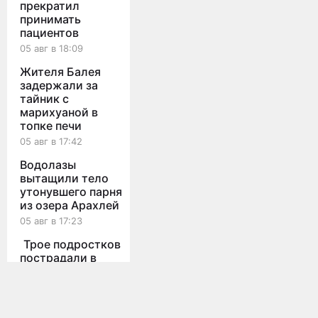
прекратил
принимать
пациентов
05 авг в 18:09
Жителя Балея
задержали за
тайник с
марихуаной в
топке печи
05 авг в 17:42
Водолазы
вытащили тело
утонувшего парня
из озера Арахлей
05 авг в 17:23
Трое подростков
пострадали в
Мы используем cookies для корректной работы сайта,
перевернувшейся
персонализации пользователей и других целей, предусмотренных
Toyota Vitz в
политикой конфиденциальности
Забайкалье
Принять
05 авг в 16:02
Все новости