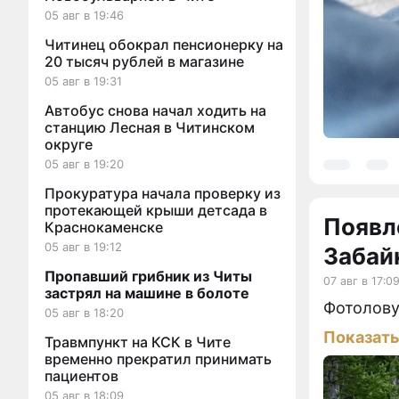
05 авг в 19:46
Читинец обокрал пенсионерку на
20 тысяч рублей в магазине
05 авг в 19:31
Автобус снова начал ходить на
станцию Лесная в Читинском
округе
05 авг в 19:20
Прокуратура начала проверку из
протекающей крыши детсада в
Появл
Краснокаменске
05 авг в 19:12
Забай
Пропавший грибник из Читы
07 авг в 17:0
застрял на машине в болоте
Фотолову
05 авг в 18:20
Показат
Травмпункт на КСК в Чите
временно прекратил принимать
пациентов
05 авг в 18:09