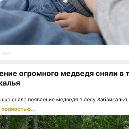
ение огромного медведя сняли в 
калья
9
шка сняла появление медведя в лесу Забайкалья.
ь полностью…