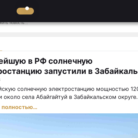
и
ейшую в РФ солнечную
ростанцию запустили в Забайкал
3
йскую солнечную электростанцию мощностью 12
и около села Абайгайтуй в Забайкальском округе.
ь полностью…