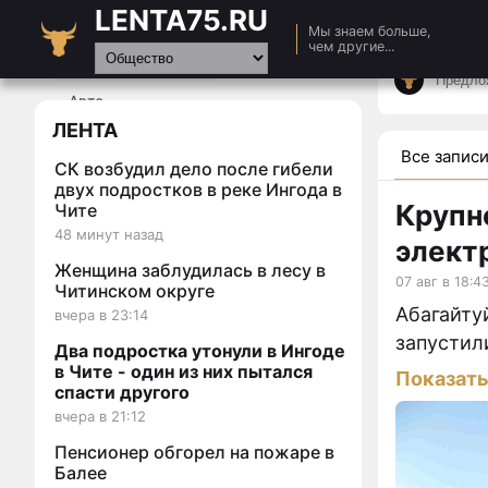
LENTA75.RU
Главная
Мы знаем больше,
чем другие...
Новости
Авто
ЛЕНТА
Видео
Все запис
СК возбудил дело после гибели
Статьи
двух подростков в реке Ингода в
Крупн
Чите
48 минут назад
элект
Женщина заблудилась в лесу в
07 авг в 18:4
Читинском округе
Абагайту
вчера в 23:14
запустил
Два подростка утонули в Ингоде
в Чите - один из них пытался
Показат
спасти другого
вчера в 21:12
Пенсионер обгорел на пожаре в
Балее