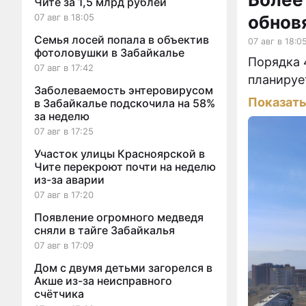
Чите за 1,5 млрд рублей
07 авг в 18:05
обновя
Семья лосей попала в объектив
07 авг в 18:0
фотоловушки в Забайкалье
Порядка 
07 авг в 17:42
планируе
Заболеваемость энтеровирусом
Показат
в Забайкалье подскочила на 58%
за неделю
07 авг в 17:25
Участок улицы Красноярской в
Чите перекроют почти на неделю
из-за аварии
07 авг в 17:20
Появление огромного медведя
сняли в тайге Забайкалья
07 авг в 17:09
Дом с двумя детьми загорелся в
Акше из-за неисправного
счётчика