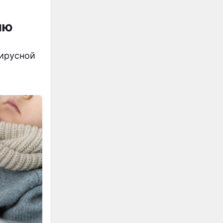
лю
вирусной