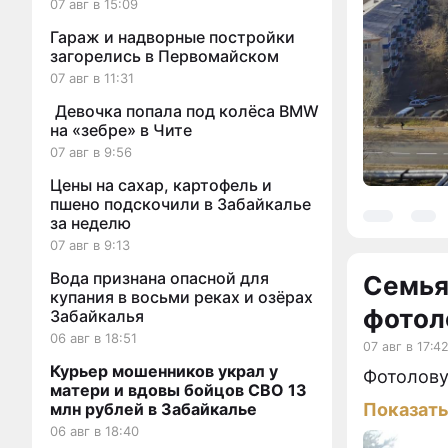
07 авг в 15:09
Гараж и надворные постройки
загорелись в Первомайском
07 авг в 11:31
Девочка попала под колёса BMW
на «зебре» в Чите
07 авг в 9:56
Цены на сахар, картофель и
пшено подскочили в Забайкалье
за неделю
07 авг в 9:13
Вода признана опасной для
Семья
купания в восьми реках и озёрах
фотол
Забайкалья
06 авг в 18:51
07 авг в 17:4
Курьер мошенников украл у
Фотолову
матери и вдовы бойцов СВО 13
Показат
млн рублей в Забайкалье
06 авг в 18:40