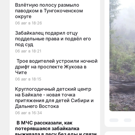
Взлётную полосу размыло
паводком в Тунгокоченском
округе
06 авг в 18:26
Забайкалец подарил отцу
поддельные права и подвёл его
под суд
06 авг в 18:21
Трое водителей устроили ночной
дрифт на проспекте Жукова в
Чите
06 авг в 18:15
Круглогодичный детский центр
на Байкале - новая точка
притяжения для детей Сибири и
Дальнего Востока
06 авг в 16:34
В МЧС рассказали, как
потерявшаяся забайкалка
выживала в лесу без еды и связи