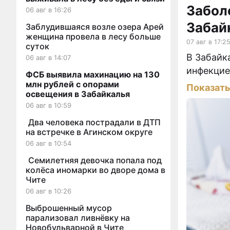
Забол
06 авг в 16:26
Забай
Заблудившаяся возле озера Арей
женщина провела в лесу больше
07 авг в 17:2
суток
В Забайк
06 авг в 14:07
инфекцие
ФСБ выявила махинацию на 130
млн рублей с опорами
Показат
освещения в Забайкалья
06 авг в 10:59
Два человека пострадали в ДТП
на встречке в Агинском округе
06 авг в 10:54
Семилетняя девочка попала под
колёса иномарки во дворе дома в
Чите
06 авг в 10:26
Выброшенный мусор
парализовал ливнёвку на
Новобульварной в Чите