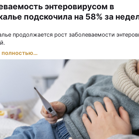
еваемость энтеровирусом в
калье подскочила на 58% за неде
5
алье продолжается рост заболеваемости энтеро
й.
ь полностью…