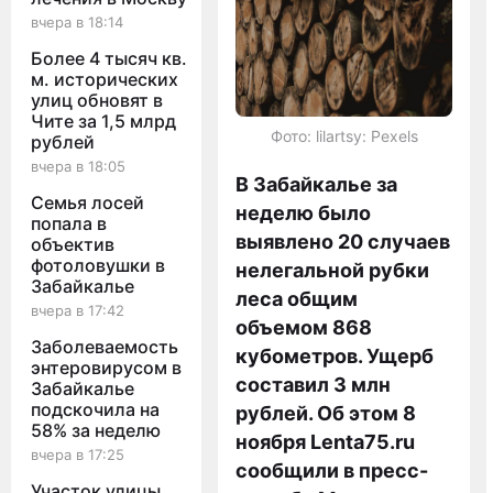
вчера в 18:14
Более 4 тысяч кв.
м. исторических
улиц обновят в
Чите за 1,5 млрд
Фото: lilartsy: Pexels
рублей
вчера в 18:05
В Забайкалье за
Семья лосей
неделю было
попала в
выявлено 20 случаев
объектив
фотоловушки в
нелегальной рубки
Забайкалье
леса общим
вчера в 17:42
объемом 868
Заболеваемость
кубометров. Ущерб
энтеровирусом в
составил 3 млн
Забайкалье
подскочила на
рублей. Об этом 8
58% за неделю
ноября Lenta75.ru
вчера в 17:25
сообщили в пресс-
Участок улицы