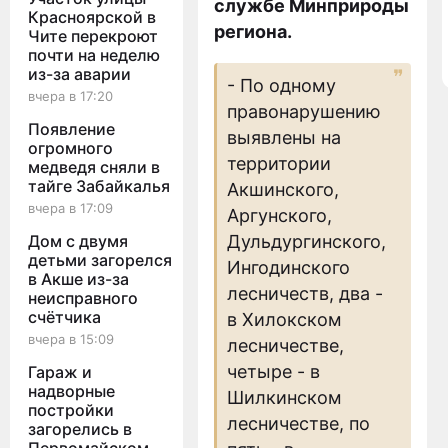
службе Минприроды
Красноярской в
региона.
Чите перекроют
почти на неделю
из-за аварии
- По одному
вчера в 17:20
правонарушению
Появление
выявлены на
огромного
территории
медведя сняли в
тайге Забайкалья
Акшинского,
вчера в 17:09
Аргунского,
Дом с двумя
Дульдургинского,
детьми загорелся
Ингодинского
в Акше из-за
лесничеств, два -
неисправного
счётчика
в Хилокском
вчера в 15:09
лесничестве,
четыре - в
Гараж и
надворные
Шилкинском
постройки
лесничестве, по
загорелись в