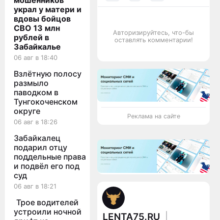
мошенников
украл у матери и
вдовы бойцов
СВО 13 млн
Авторизируйтесь, что-бы
рублей в
оставлять комментарии!
Забайкалье
06 авг в 18:40
Взлётную полосу
размыло
паводком в
Тунгокоченском
округе
Реклама на сайте
06 авг в 18:26
Забайкалец
подарил отцу
поддельные права
и подвёл его под
суд
06 авг в 18:21
Трое водителей
устроили ночной
LENTA75.RU
|