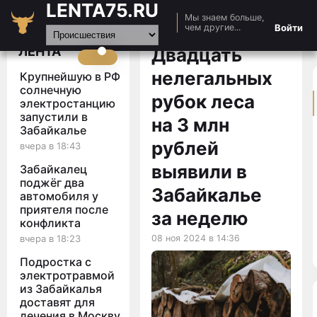
LENTA75.RU
Мы знаем больше,
Главная
Войти
чем другие...
Новости
ЛЕНТА
Двадцать
Авто
нелегальных
Крупнейшую в РФ
Видео
солнечную
рубок леса
электростанцию
Статьи
запустили в
на 3 млн
Забайкалье
рублей
вчера в 18:43
выявили в
Забайкалец
поджёг два
Забайкалье
автомобиля у
приятеля после
за неделю
конфликта
вчера в 18:23
08 ноя 2024 в 14:36
Подростка с
электротравмой
из Забайкалья
доставят для
лечения в Москву