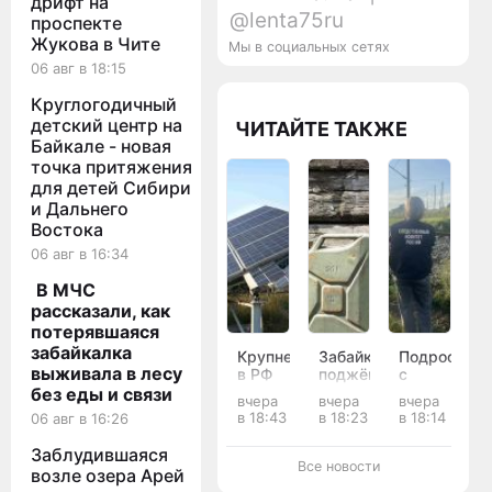
дрифт на
@lenta75ru
проспекте
Жукова в Чите
Мы в социальных сетях
06 авг в 18:15
Круглогодичный
детский центр на
ЧИТАЙТЕ ТАКЖЕ
Байкале - новая
точка притяжения
для детей Сибири
и Дальнего
Востока
06 авг в 16:34
В МЧС
рассказали, как
потерявшаяся
забайкалка
Крупнейшую
Забайкалец
Подростка
выживала в лесу
в РФ
поджёг
с
солнечную
два
электротра
без еды и связи
вчера
вчера
вчера
электростанцию
автомобиля
из
в 18:43
в 18:23
в 18:14
06 авг в 16:26
запустили
у
Забайкалья
в
приятеля
доставят
Заблудившаяся
Забайкалье
после
для
Все новости
возле озера Арей
конфликта
лечения