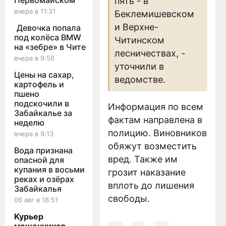
Первомайском
пять - в
вчера в 11:31
Беклемишевском
и Верхне-
Девочка попала
под колёса BMW
Читинском
на «зебре» в Чите
лесничествах, -
вчера в 9:56
уточнили в
Цены на сахар,
ведомстве.
картофель и
пшено
подскочили в
Информация по всем
Забайкалье за
фактам направлена в
неделю
полицию. Виновников
вчера в 9:13
обяжут возместить
Вода признана
вред. Также им
опасной для
купания в восьми
грозит наказание
реках и озёрах
вплоть до лишения
Забайкалья
свободы.
06 авг в 18:51
Курьер