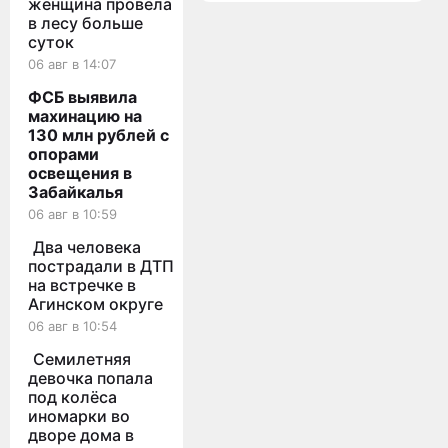
женщина провела
в
Москву
в лесу больше
суток
06 авг в 14:07
ФСБ выявила
махинацию на
130 млн рублей с
опорами
освещения в
Забайкалья
06 авг в 10:59
Два человека
пострадали в ДТП
на встречке в
Агинском округе
06 авг в 10:54
Семилетняя
девочка попала
под колёса
иномарки во
дворе дома в