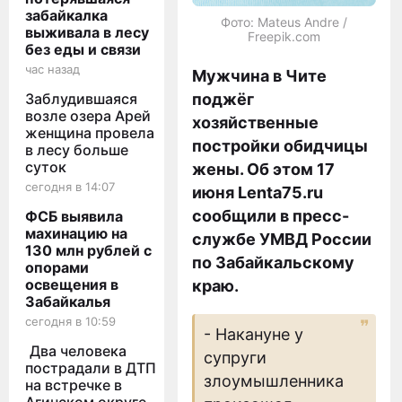
забайкалка
Фото: Mateus Andre /
выживала в лесу
Freepik.com
без еды и связи
час назад
Мужчина в Чите
Заблудившаяся
поджёг
возле озера Арей
хозяйственные
женщина провела
постройки обидчицы
в лесу больше
суток
жены. Об этом 17
сегодня в 14:07
июня Lenta75.ru
сообщили в пресс-
ФСБ выявила
махинацию на
службе УМВД России
130 млн рублей с
по Забайкальскому
опорами
освещения в
краю.
Забайкалья
сегодня в 10:59
- Накануне у
Два человека
супруги
пострадали в ДТП
злоумышленника
на встречке в