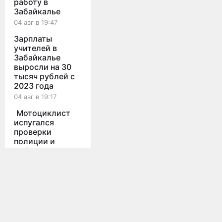
работу в
Забайкалье
04 авг в 19:47
Зарплаты
учителей в
Забайкалье
выросли на 30
тысяч рублей с
2023 года
04 авг в 19:17
Мотоциклист
испугался
проверки
полиции и
выбросил на ходу
Мы используем cookies для корректной работы сайта,
персонализации пользователей и других целей, предусмотренных
6 кг наркотиков
политикой конфиденциальности
04 авг в 18:58
Принять
Все новости
Мотоциклист
погиб в ДТП с
Honda Fit на ул.
Красной Звезды в
Главная
О проекте