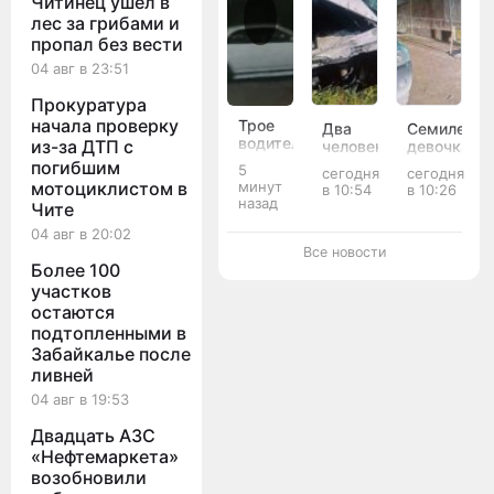
Читинец ушёл в
лес за грибами и
пропал без вести
04 авг в 23:51
Прокуратура
начала проверку
Трое
Два
Семилетня
водителей
из-за ДТП с
человека
девочка
устроили
пострадали
попала
погибшим
5
сегодня
сегодня
ночной
в ДТП
под
минут
мотоциклистом в
в 10:54
в 10:26
дрифт
на
колёса
назад
Чите
на
встречке
иномарки
проспекте
в
во
04 авг в 20:02
Жукова
Агинском
дворе
Все новости
в Чите
Более 100
округе
дома в
Чите
участков
остаются
подтопленными в
Забайкалье после
ливней
04 авг в 19:53
Двадцать АЗС
«Нефтемаркета»
возобновили