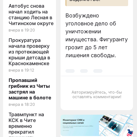
Автобус снова
начал ходить на
Возбуждено
станцию Лесная в
Читинском округе
уголовное дело об
вчера в 19:20
уничтожении
имущества. Фигуранту
Прокуратура
начала проверку
грозит до 5 лет
из протекающей
лишения свободы.
крыши детсада в
Краснокаменске
вчера в 19:12
Пропавший
грибник из Читы
застрял на
Авторизируйтесь, что-бы
оставлять комментарии!
машине в болоте
вчера в 18:20
Травмпункт на
КСК в Чите
временно
прекратил