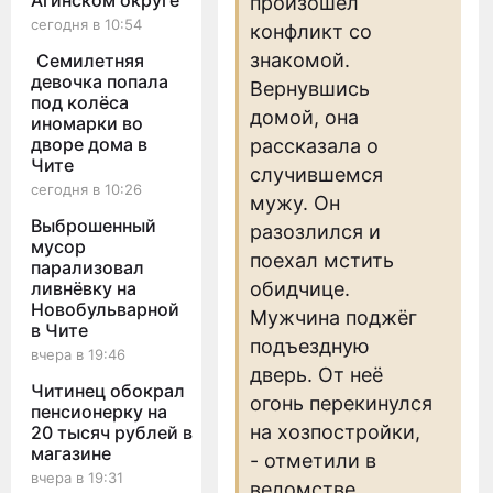
Агинском округе
произошел
сегодня в 10:54
конфликт со
знакомой.
Семилетняя
девочка попала
Вернувшись
под колёса
домой, она
иномарки во
дворе дома в
рассказала о
Чите
случившемся
сегодня в 10:26
мужу. Он
Выброшенный
разозлился и
мусор
поехал мстить
парализовал
ливнёвку на
обидчице.
Новобульварной
Мужчина поджёг
в Чите
подъездную
вчера в 19:46
дверь. От неё
Читинец обокрал
огонь перекинулся
пенсионерку на
на хозпостройки,
20 тысяч рублей в
магазине
- отметили в
вчера в 19:31
ведомстве.