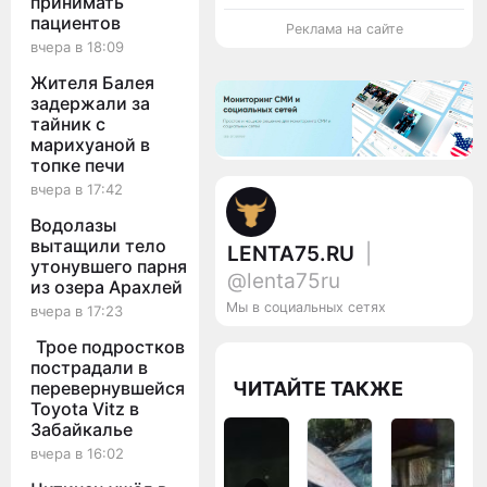
принимать
пациентов
Реклама на сайте
вчера в 18:09
Жителя Балея
задержали за
тайник с
марихуаной в
топке печи
вчера в 17:42
Водолазы
вытащили тело
LENTA75.RU
|
утонувшего парня
@lenta75ru
из озера Арахлей
Мы в социальных сетях
вчера в 17:23
Трое подростков
пострадали в
ЧИТАЙТЕ ТАКЖЕ
перевернувшейся
Toyota Vitz в
Забайкалье
вчера в 16:02