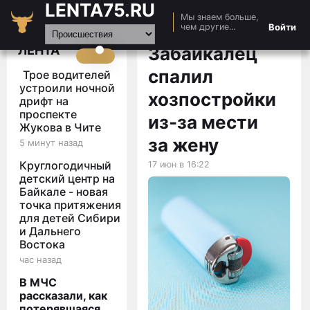
LENTA75.RU
Мы знаем больше,
Главная
Войти
чем другие...
Новости
ЛЕНТА
Забайкалец
Авто
спалил
Трое водителей
Видео
устроили ночной
хозпостройки
дрифт на
Статьи
проспекте
из-за мести
Жукова в Чите
за жену
5 минут назад
Круглогодичный
17 июн в 16:22
детский центр на
Байкале - новая
точка притяжения
для детей Сибири
и Дальнего
Востока
час назад
В МЧС
рассказали, как
потерявшаяся