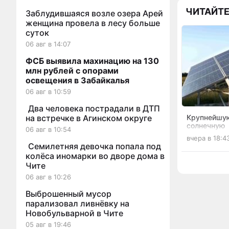
ЧИТАЙТЕ
Заблудившаяся возле озера Арей
женщина провела в лесу больше
суток
06 авг в 14:07
ФСБ выявила махинацию на 130
млн рублей с опорами
освещения в Забайкалья
06 авг в 10:59
Два человека пострадали в ДТП
Крупнейшу
на встречке в Агинском округе
солнечную
06 авг в 10:54
электрост
вчера в 18:4
запустили 
Семилетняя девочка попала под
колёса иномарки во дворе дома в
Чите
06 авг в 10:26
Выброшенный мусор
парализовал ливнёвку на
Новобульварной в Чите
05 авг в 19:46