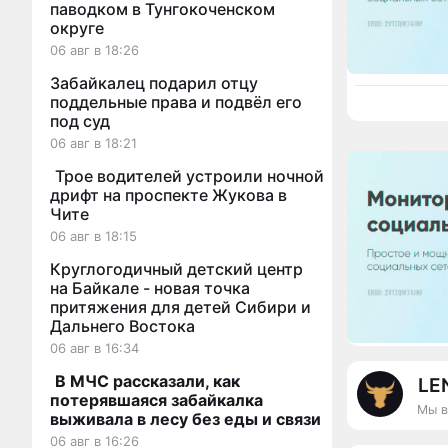
паводком в Тунгокоченском
округе
06 авг в 18:26
Забайкалец подарил отцу
поддельные права и подвёл его
под суд
06 авг в 18:21
Трое водителей устроили ночной
дрифт на проспекте Жукова в
Чите
06 авг в 18:15
Круглогодичный детский центр
на Байкале - новая точка
притяжения для детей Сибири и
Дальнего Востока
06 авг в 16:34
В МЧС рассказали, как
LE
потерявшаяся забайкалка
Мы в
выживала в лесу без еды и связи
06 авг в 16:26