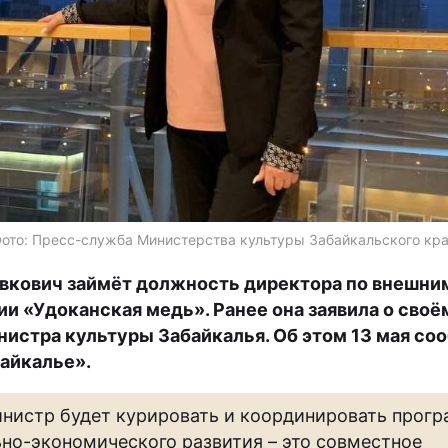
ото: Пресс-служба Министерства культуры Забайкальского кр
вкович займёт должность директора по внешни
ии «Удоканская медь». Ранее она заявила о своё
нистра культуры Забайкалья. Об этом 13 мая со
айкалье».
нистр будет курировать и координировать прог
но-экономического развития – это совместное