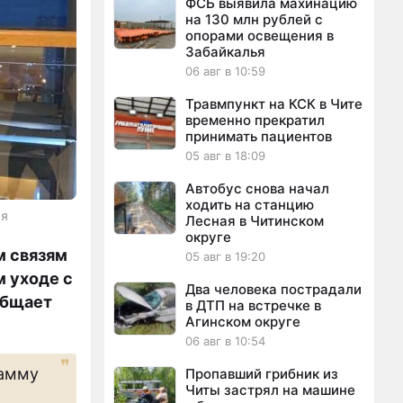
ФСБ выявила махинацию
на 130 млн рублей с
опорами освещения в
Забайкалья
06 авг в 10:59
Травмпункт на КСК в Чите
временно прекратил
принимать пациентов
05 авг в 18:09
Автобус снова начал
ходить на станцию
ая
Лесная в Читинском
округе
м связям
05 авг в 19:20
м уходе с
Два человека пострадали
общает
в ДТП на встречке в
Агинском округе
06 авг в 10:54
рамму
Пропавший грибник из
Читы застрял на машине