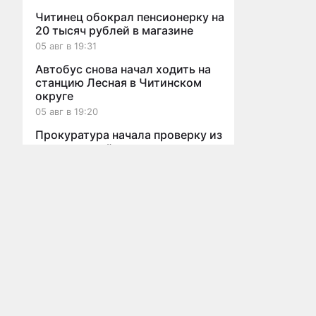
Читинец обокрал пенсионерку на
20 тысяч рублей в магазине
05 авг в 19:31
Автобус снова начал ходить на
станцию Лесная в Читинском
округе
05 авг в 19:20
Прокуратура начала проверку из
протекающей крыши детсада в
Мы используем cookies для корректной работы сайта, персонализ
Краснокаменске
05 авг в 19:12
Все новости
Пропавший грибник из Читы
застрял на машине в болоте
05 авг в 18:20
Главная
Новости
Статьи
Видео
Афиша
О проекте
Реклама
Бл
Травмпункт на КСК в Чите
Авто
пользования сайтом
За
временно прекратил принимать
информации
пациентов
05 авг в 18:09