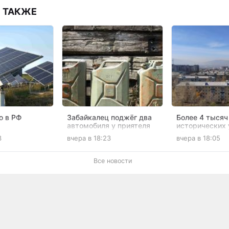
 ТАКЖЕ
ю в РФ
Забайкалец поджёг два
Более 4 тысяч 
автомобиля у приятеля
исторических 
анцию
после конфликта
обновят в Чите
3
вчера в 18:23
вчера в 18:05
в Забайкалье
рублей
Все новости