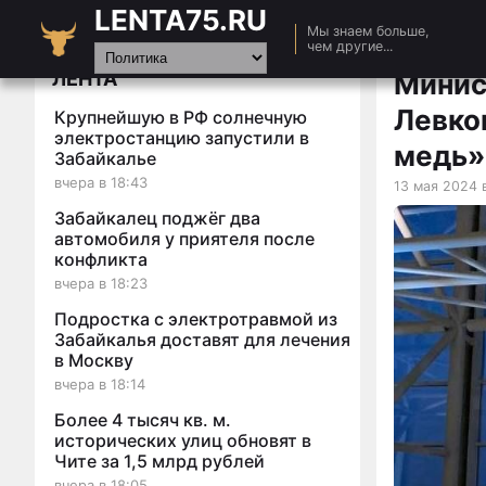
LENTA75.RU
Главная
Мы знаем больше,
чем другие...
Новости
ЛЕНТА
Минис
Авто
Левко
Крупнейшую в РФ солнечную
Видео
электростанцию запустили в
медь»
Забайкалье
Статьи
вчера в 18:43
13 мая 2024 в
Забайкалец поджёг два
автомобиля у приятеля после
конфликта
вчера в 18:23
Подростка с электротравмой из
Забайкалья доставят для лечения
в Москву
вчера в 18:14
Более 4 тысяч кв. м.
исторических улиц обновят в
Чите за 1,5 млрд рублей
вчера в 18:05