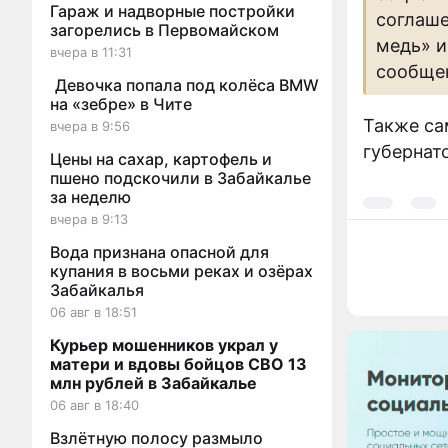
Гараж и надворные постройки
соглаше
загорелись в Первомайском
медь» и
вчера в 11:31
сообще
Девочка попала под колёса BMW
на «зебре» в Чите
Также са
вчера в 9:56
губернат
Цены на сахар, картофель и
пшено подскочили в Забайкалье
за неделю
вчера в 9:13
Вода признана опасной для
купания в восьми реках и озёрах
Забайкалья
06 авг в 18:51
Курьер мошенников украл у
матери и вдовы бойцов СВО 13
млн рублей в Забайкалье
06 авг в 18:40
Взлётную полосу размыло