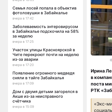
Семья лосей попала в объектив
фотоловушки в Забайкалье
вчера в 17:42
Заболеваемость энтеровирусом
в Забайкалье подскочила на 58%
за неделю
вчера в 17:25
Участок улицы Красноярской в
Чите перекроют почти на неделю
из-за аварии
Ф
вчера в 17:20
Ирина Ле
Появление огромного медведя
в компан
сняли в тайге Забайкалья
поста ми
вчера в 17:09
РТК «Заб
Дом с двумя детьми загорелся в
Акше из-за неисправного
счётчика
«Экс-ми
вчера в 15:09
социаль