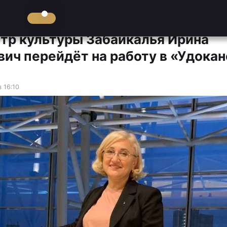
тр культуры Забайкалья Ирина
вич перейдёт на работу в «Удока
 16:10