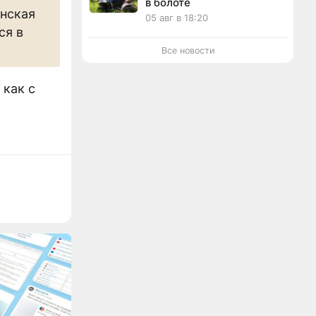
в болоте
нская
05 авг в 18:20
ся в
Все новости
 как с