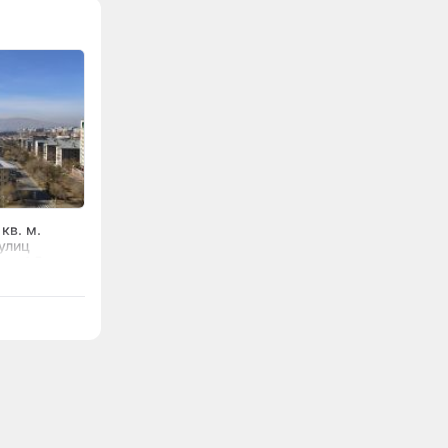
кв. м.
улиц
 за 1,5 млрд