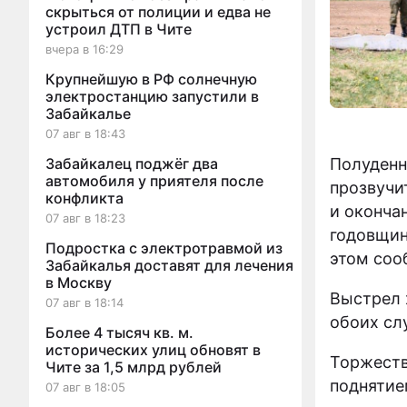
скрыться от полиции и едва не
устроил ДТП в Чите
вчера в 16:29
Крупнейшую в РФ солнечную
электростанцию запустили в
Забайкалье
07 авг в 18:43
Полуденн
Забайкалец поджёг два
автомобиля у приятеля после
прозвучи
конфликта
и оконча
07 авг в 18:23
годовщин
Подростка с электротравмой из
этом соо
Забайкалья доставят для лечения
в Москву
Выстрел 
07 авг в 18:14
обоих слу
Более 4 тысяч кв. м.
исторических улиц обновят в
Торжеств
Чите за 1,5 млрд рублей
поднятие
07 авг в 18:05