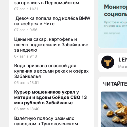
загорелись в Первомайском
07 авг в 11:31
Девочка попала под колёса BMW
на «зебре» в Чите
07 авг в 9:56
Цены на сахар, картофель и
пшено подскочили в Забайкалье
за неделю
07 авг в 9:13
LE
Вода признана опасной для
Мы в
купания в восьми реках и озёрах
Забайкалья
06 авг в 18:51
ЧИТАЙТЕ
Курьер мошенников украл у
матери и вдовы бойцов СВО 13
млн рублей в Забайкалье
06 авг в 18:40
Взлётную полосу размыло
паводком в Тунгокоченском