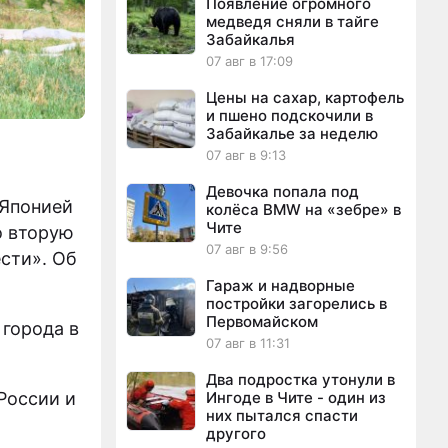
Появление огромного
медведя сняли в тайге
Забайкалья
07 авг в 17:09
Цены на сахар, картофель
и пшено подскочили в
Забайкалье за неделю
07 авг в 9:13
Девочка попала под
 Японией
колёса BMW на «зебре» в
Чите
о вторую
07 авг в 9:56
сти». Об
.
Гараж и надворные
постройки загорелись в
Первомайском
 города в
07 авг в 11:31
Два подростка утонули в
России и
Ингоде в Чите - один из
них пытался спасти
другого