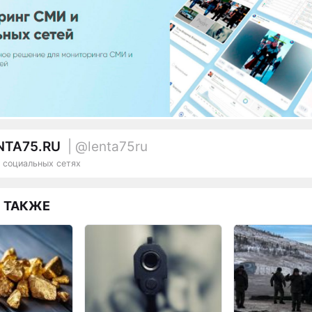
NTA75.RU
| @lenta75ru
 социальных сетях
 ТАКЖЕ