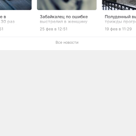
е в
Забайкалец по ошибке
Полуденный в
 30 раз
выстрелил в женщину
трижды прогр
 по колёсам
возле кафе и попал в
в честь Дня з
51
25 фев в 12:51
19 фев в 11:29
ёрного»
СИЗО
Отечества
из Ингушетии
Все новости