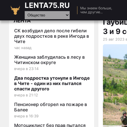
LENTA75.RU
Главная
Мы знаем больше,
чем другие...
Новости
ЛЕНТА
Гауби
Авто
3 и 9 
СК возбудил дело после гибели
Видео
двух подростков в реке Ингода в
25 авг 2023 в
Чите
Статьи
час назад
Женщина заблудилась в лесу в
Читинском округе
вчера в 23:14
Два подростка утонули в Ингоде
в Чите - один из них пытался
спасти другого
вчера в 21:12
Пенсионер обгорел на пожаре в
Балее
вчера в 16:39
Мотоциклист без прав пытался