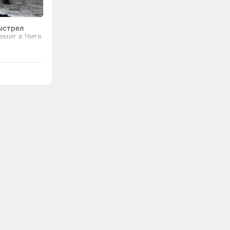
ыстрел
емит в Чите
ащитника