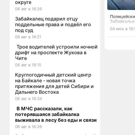
округе
06 авг в 18:26
Полицейски
Забайкалец подарил отцу
Забайкалье
поддельные права и подвёл его
выстрелили
04 июн в 19:
под суд
машины «ч
старателя 
06 авг в 18:21
Трое водителей устроили ночной
дрифт на проспекте Жукова в
Чите
06 авг в 18:15
Круглогодичный детский центр
на Байкале - новая точка
притяжения для детей Сибири и
Дальнего Востока
06 авг в 16:34
В МЧС рассказали, как
потерявшаяся забайкалка
выживала в лесу без еды и связи
06 авг в 16:26