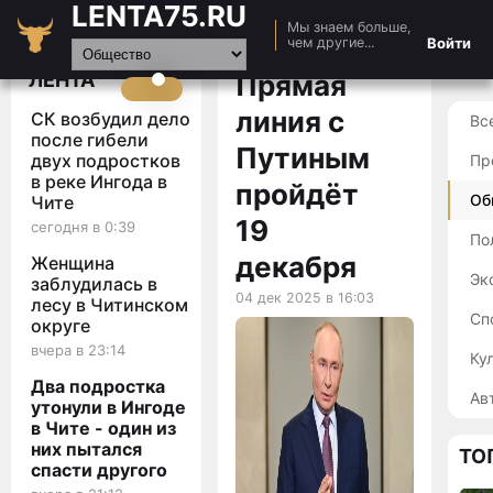
LENTA75.RU
Мы знаем больше,
Главная
Войти
чем другие...
Новости
ЛЕНТА
Прямая
Авто
линия с
СК возбудил дело
Вс
Видео
после гибели
Путиным
двух подростков
Пр
Статьи
в реке Ингода в
пройдёт
Об
Чите
19
сегодня в 0:39
По
декабря
Женщина
Эк
заблудилась в
04 дек 2025 в 16:03
лесу в Читинском
Сп
округе
вчера в 23:14
Ку
Два подростка
Ав
утонули в Ингоде
в Чите - один из
них пытался
ТО
спасти другого