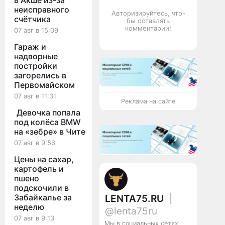
в Акше из-за
неисправного
Авторизируйтесь, что-
счётчика
бы оставлять
комментарии!
07 авг в 15:09
Гараж и
надворные
постройки
загорелись в
Первомайском
07 авг в 11:31
Реклама на сайте
Девочка попала
под колёса BMW
на «зебре» в Чите
07 авг в 9:56
Цены на сахар,
картофель и
пшено
подскочили в
Забайкалье за
LENTA75.RU
|
неделю
@lenta75ru
07 авг в 9:13
Мы в социальных сетях