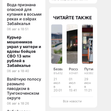
Вода признана
опасной для
купания в восьми
ЧИТАЙТЕ ТАКЖЕ
реках и озёрах
Забайкалья
06 авг в 18:51
Курьер
мошенников
украл у матери и
вдовы бойцов
СВО 13 млн
рублей в
Забайкалье
Безвизовый
Россия
Путин
06 авг в 18:40
въезд
хочет
назвал
в
закупать
объём
Взлётную полосу
21
01
29
Россию
бензин
запасов
июл
июл
июн
размыло
продлили
у
бензина
в
в
в
паводком в
для
других
в
20:01
15:41
11:21
Тунгокоченском
граждан
стран,
России
Китая
чтобы
на
округе
сбить
текущий
Все новости
06 авг в 18:26
ажиотажный
момент
спрос