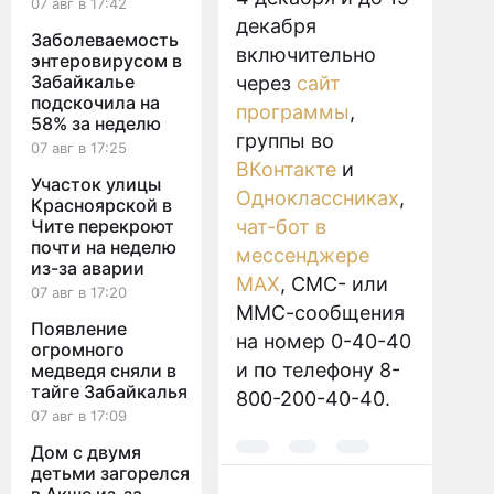
07 авг в 17:42
декабря
Заболеваемость
включительно
энтеровирусом в
Забайкалье
через
сайт
подскочила на
программы
,
58% за неделю
группы во
07 авг в 17:25
ВКонтакте
и
Участок улицы
Одноклассниках
,
Красноярской в
Чите перекроют
чат-бот в
почти на неделю
мессенджере
из-за аварии
MAX
, СМС- или
07 авг в 17:20
ММС-сообщения
Появление
на номер 0-40-40
огромного
и по телефону 8-
медведя сняли в
тайге Забайкалья
800-200-40-40.
07 авг в 17:09
Дом с двумя
детьми загорелся