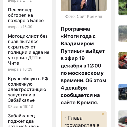
вчера в 21:12
Пенсионер
обгорел на
Фото: Сайт Кремля
пожаре в Балее
вчера в 16:39
Программа
Мотоциклист без
«Итоги года с
прав пытался
Владимиром
скрыться от
Путины» выйдет
полиции и едва не
устроил ДТП в
в эфир 19
Чите
декабря в 12:00
вчера в 16:29
по московскому
Крупнейшую в РФ
времени. Об этом
солнечную
4 декабря
электростанцию
запустили в
сообщается на
Забайкалье
сайте Кремля.
07 авг в 18:43
Забайкалец
- Глава
поджёг два
государства в
автомобиля у