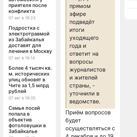
приятеля после
прямом
конфликта
эфире
07 авг в 18:23
подведёт
Подростка с
итоги
электротравмой
уходящего
из Забайкалья
доставят для
года и
лечения в Москву
ответит на
07 авг в 18:14
вопросы
Более 4 тысяч кв.
журналистов
м. исторических
и жителей
улиц обновят в
Чите за 1,5 млрд
страны, -
рублей
уточнили в
07 авг в 18:05
ведомстве.
Семья лосей
Приём вопросов
попала в
объектив
будет
фотоловушки в
осуществляться с
Забайкалье
4 декабря и до 19