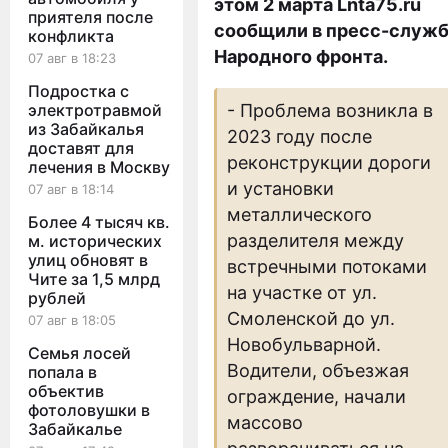
этом 2 марта Lnta75.ru
приятеля после
сообщили в пресс-служ
конфликта
Народного фронта.
07 авг в 18:23
Подростка с
электротравмой
- Проблема возникла в
из Забайкалья
2023 году после
доставят для
реконструкции дороги
лечения в Москву
и установки
07 авг в 18:14
металлического
Более 4 тысяч кв.
разделителя между
м. исторических
улиц обновят в
встречными потоками
Чите за 1,5 млрд
на участке от ул.
рублей
Смоленской до ул.
07 авг в 18:05
Новобульварной.
Семья лосей
Водители, объезжая
попала в
объектив
ограждение, начали
фотоловушки в
массово
Забайкалье