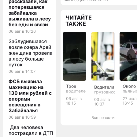
рассказали, как
потерявшаяся
забайкалка
ЧИТАЙТЕ
выживала в лесу
ТАКЖЕ
без еды и связи
06 авг в 16:26
Заблудившаяся
возле озера Арей
женщина провела
в лесу больше
суток
06 авг в 14:07
ФСБ выявила
Трое
Около
махинацию на
Водители
водителей
пьяны
грузовиков
130 млн рублей с
устроили
водит
насмерть
опорами
06 авг в
27 июл
03 авг в
ночной
пойма
сбили
18:15
16:45
10:37
освещения в
дрифт на
в
двух
Забайкалья
проспекте
Забай
пешеходов
Жукова в
за
в
06 авг в 10:59
Все новости
Чите
выход
Забайкалье
за ночь
Два человека
пострадали в ДТП