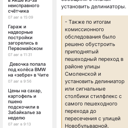
в Акше из-за
неисправного
установить делиниаторы.
счётчика
07 авг в 15:09
- Также по итогам
Гараж и
комиссионного
надворные
обследования было
постройки
загорелись в
решено обустроить
Первомайском
приподнятый
07 авг в 11:31
пешеходный переход в
Девочка попала
районе улицы
под колёса BMW
Смоленской и
на «зебре» в Чите
установить делиниатор
07 авг в 9:56
или сигнальные
Цены на сахар,
картофель и
столбики стилфлекс с
пшено
самого пешеходного
подскочили в
перехода до
Забайкалье за
неделю
пересечения с улицей
07 авг в 9:13
Новобульварной.