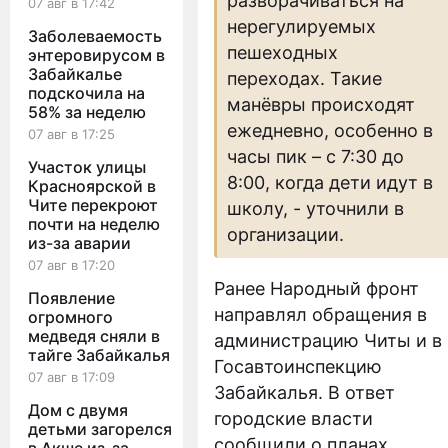
разворачиваться на
07 авг в 17:42
нерегулируемых
Заболеваемость
пешеходных
энтеровирусом в
Забайкалье
переходах. Такие
подскочила на
манёвры происходят
58% за неделю
ежедневно, особенно в
07 авг в 17:25
часы пик – с 7:30 до
Участок улицы
8:00, когда дети идут в
Красноярской в
Чите перекроют
школу, - уточнили в
почти на неделю
организации.
из-за аварии
07 авг в 17:20
Ранее Народный фронт
Появление
направлял обращения в
огромного
медведя сняли в
администрацию Читы и в
тайге Забайкалья
Госавтоинспекцию
07 авг в 17:09
Забайкалья. В ответ
Дом с двумя
городские власти
детьми загорелся
сообщили о планах