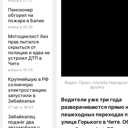
вчера в 21:12
Пенсионер
обгорел на
пожаре в Балее
вчера в 16:39
Мотоциклист без
прав пытался
скрыться от
полиции и едва не
устроил ДТП в
Чите
вчера в 16:29
Крупнейшую в РФ
Видео: Пресс-служба Народног
солнечную
фронта
электростанцию
запустили в
Водители уже три года
Забайкалье
разворачиваются прямо 
07 авг в 18:43
пешеходных переходах п
Забайкалец
улице Горького в Чите. О
поджёг два
автомобиля у