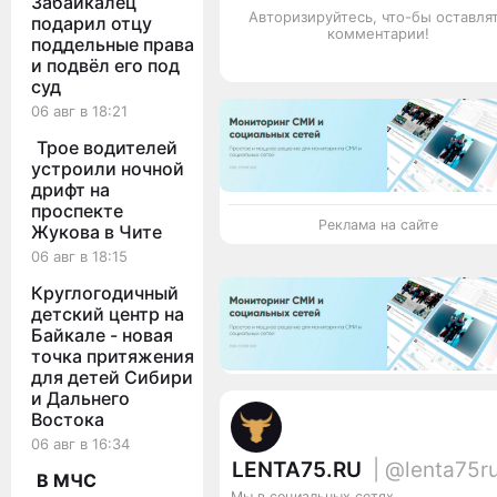
Забайкалец
Авторизируйтесь, что-бы оставля
подарил отцу
комментарии!
поддельные права
и подвёл его под
суд
06 авг в 18:21
Трое водителей
устроили ночной
дрифт на
проспекте
Реклама на сайте
Жукова в Чите
06 авг в 18:15
Круглогодичный
детский центр на
Байкале - новая
точка притяжения
для детей Сибири
и Дальнего
Востока
06 авг в 16:34
LENTA75.RU
| @lenta75r
В МЧС
Мы в социальных сетях