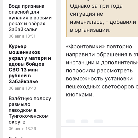
Однако за три года
Вода признана
опасной для
ситуация не
купания в восьми
изменилась, - добавили
реках и озёрах
Забайкалья
в организации.
06 авг в 18:51
Курьер
«Фронтовики» повторно
мошенников
направили обращения в э
украл у матери и
инстанции и дополнитель
вдовы бойцов
СВО 13 млн
попросили рассмотреть
рублей в
возможность установки
Забайкалье
пешеходных светофоров 
06 авг в 18:40
кнопками.
Взлётную полосу
размыло
паводком в
Тунгокоченском
округе
06 авг в 18:26