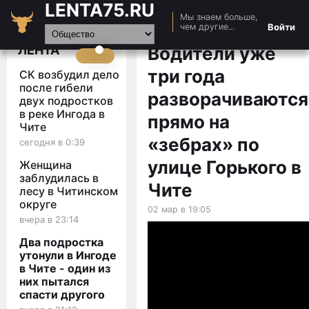
LENTA75.RU
Мы знаем больше,
Главная
Войти
чем другие...
Новости
ЛЕНТА
Водители уже
Авто
три года
СК возбудил дело
Видео
после гибели
разворачиваются
двух подростков
Статьи
в реке Ингода в
прямо на
Чите
«зебрах» по
сегодня в 0:39
улице Горького в
Женщина
заблудилась в
Чите
лесу в Читинском
округе
02 мар в 19:05
вчера в 23:14
Два подростка
утонули в Ингоде
в Чите - один из
них пытался
спасти другого