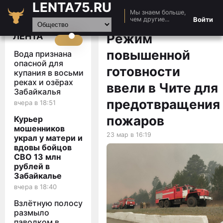
LENTA75.RU
Мы знаем больше,
Главная
Войти
чем другие...
Новости
ЛЕНТА
Режим
Авто
повышенной
Вода признана
Видео
опасной для
готовности
купания в восьми
Статьи
реках и озёрах
ввели в Чите для
Забайкалья
предотвращения
вчера в 18:51
пожаров
Курьер
мошенников
23 мар в 16:19
украл у матери и
вдовы бойцов
СВО 13 млн
рублей в
Забайкалье
вчера в 18:40
Взлётную полосу
размыло
паводком в