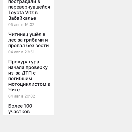
пострадали в
перевернувшейся
Toyota Vitz в
Забайкалье
05 авг в 16:02
Читинец ушёл в
лес за грибами и
пропал без вести
04 авг в 23:51
Прокуратура
начала проверку
из-за ДТП с
погибшим
мотоциклистом в
Чите
04 авг в 20:02
Более 100
участков
остаются
Мы используем cookies для корректной работы сайта,
персонализации пользователей и других целей, предусмотренных
подтопленными в
политикой конфиденциальности
Забайкалье после