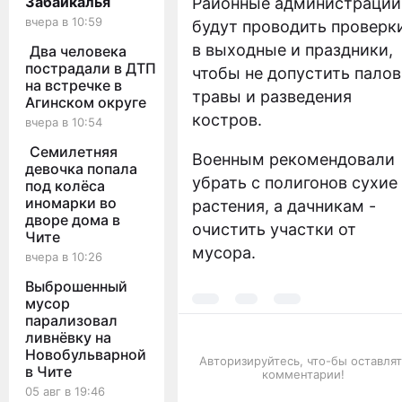
Забайкалья
Районные администрации
вчера в 10:59
будут проводить проверк
в выходные и праздники,
Два человека
пострадали в ДТП
чтобы не допустить палов
на встречке в
травы и разведения
Агинском округе
костров.
вчера в 10:54
Семилетняя
Военным рекомендовали
девочка попала
убрать с полигонов сухие
под колёса
иномарки во
растения, а дачникам -
дворе дома в
очистить участки от
Чите
мусора.
вчера в 10:26
Выброшенный
мусор
парализовал
ливнёвку на
Новобульварной
Авторизируйтесь, что-бы оставлят
в Чите
комментарии!
05 авг в 19:46