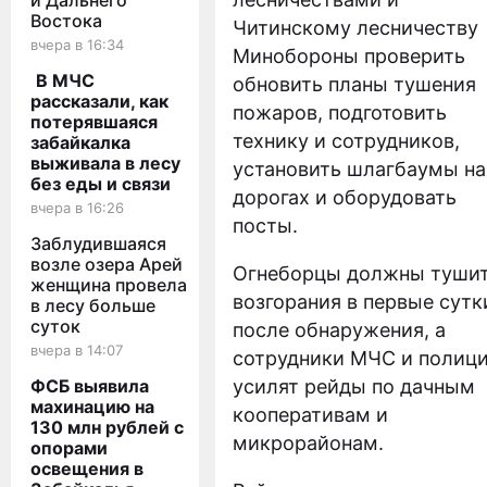
и Дальнего
Востока
Читинскому лесничеству
вчера в 16:34
Минобороны проверить
В МЧС
обновить планы тушения
рассказали, как
пожаров, подготовить
потерявшаяся
технику и сотрудников,
забайкалка
выживала в лесу
установить шлагбаумы на
без еды и связи
дорогах и оборудовать
вчера в 16:26
посты.
Заблудившаяся
возле озера Арей
Огнеборцы должны туши
женщина провела
возгорания в первые сутк
в лесу больше
суток
после обнаружения, а
вчера в 14:07
сотрудники МЧС и полиц
ФСБ выявила
усилят рейды по дачным
махинацию на
кооперативам и
130 млн рублей с
микрорайонам.
опорами
освещения в