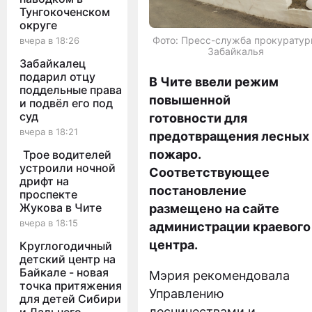
Тунгокоченском
округе
Фото: Пресс-служба прокурату
вчера в 18:26
Забайкалья
Забайкалец
подарил отцу
В Чите ввели режим
поддельные права
повышенной
и подвёл его под
суд
готовности для
вчера в 18:21
предотвращения лесных
пожаро.
Трое водителей
устроили ночной
Соответствующее
дрифт на
постановление
проспекте
Жукова в Чите
размещено на сайте
вчера в 18:15
администрации краевого
центра.
Круглогодичный
детский центр на
Байкале - новая
Мэрия рекомендовала
точка притяжения
Управлению
для детей Сибири
лесничествами и