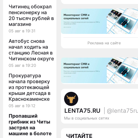
Читинец обокрал
пенсионерку на
20 тысяч рублей в
магазине
05 авг в 19:31
Автобус снова
Реклама на сайте
начал ходить на
станцию Лесная в
Читинском округе
05 авг в 19:20
Прокуратура
начала проверку
из протекающей
крыши детсада в
Краснокаменске
05 авг в 19:12
LENTA75.RU
| @lenta75r
Пропавший
Мы в социальных сетях
грибник из Читы
застрял на
машине в болоте
ЧИТАЙТЕ