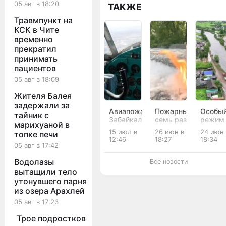
05 авг в 18:20
ТАКЖЕ
Травмпункт на
КСК в Чите
временно
прекратил
принимать
пациентов
05 авг в 18:09
Жителя Балея
задержали за
Авиапожарные
Пожарные
Особы
тайник с
Забайкалья
семь раз
режим
марихуаной в
пролетели
тушили
ввели 
15 июл в
26 июн в
24 июн
топке печи
370
загоревшийся
Забайк
12:46
18:27
18:34
тысяч
пух в
из-за
05 авг в 17:42
км во
Забайкалье
угрозы
время
за сутки
паводк
Водолазы
Все новости
патрулирования
вытащили тело
утонувшего парня
из озера Арахлей
05 авг в 17:23
Трое подростков